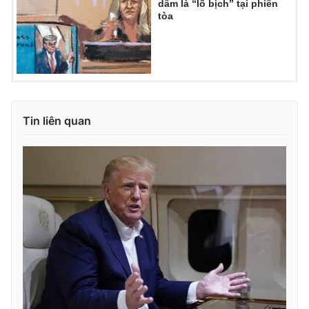
dâm là “lố bịch” tại phiên
tòa
Tin liên quan