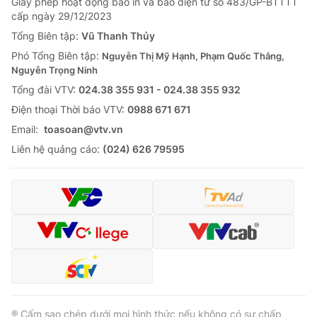
Giấy phép hoạt động báo in và báo điện tử số 483/GP-BTTTT
cấp ngày 29/12/2023
Tổng Biên tập:
Vũ Thanh Thủy
Phó Tổng Biên tập:
Nguyễn Thị Mỹ Hạnh, Phạm Quốc Thắng,
Nguyễn Trọng Ninh
Tổng đài VTV:
024.38 355 931 - 024.38 355 932
Ðiện thoại Thời báo VTV:
0988 671 671
Email:
toasoan@vtv.vn
Liên hệ quảng cáo:
(024) 626 79595
® Cấm sao chép dưới mọi hình thức nếu không có sự chấp