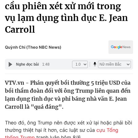
Chính trị
cầu phiên xét xử mới trong
Truyền hình
vụ lạm dụng tình dục E. Jean
Văn hóa - Giải trí
Xã hội
Y tế
Carroll
Đời sống
Pháp luật
Công nghệ
Giáo dục
Quỳnh Chi (Theo NBC News)
Y tế
Nghe đọc bài
1:48
Thế giới
VTV.vn - Phán quyết bồi thường 5 triệu USD của
Tin tức
bồi thẩm đoàn đối với ông Trump liên quan đến
Kinh tế
Thế giới đó đây
lạm dụng tình dục và phỉ báng nhà văn E. Jean
Tài chính
Carroll là "quá đáng".
Dữ liệu và đời sống
Câu chuyện quốc tế
Thị trường
Theo đó, ông Trump nên được xét xử lại hoặc phải bồi
Truyền hình
Góc doanh nghiệp
thường thiệt hại ít hơn, các luật sư của
cựu Tổng
thống Trump
tranh luận hôm 8/6.