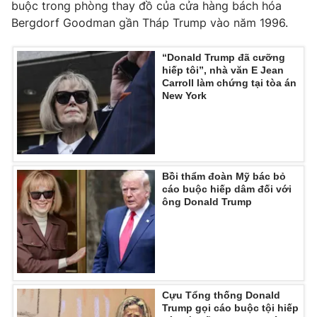
buộc trong phòng thay đồ của cửa hàng bách hóa
Ðiện thoại Thời báo VTV:
024.66 897 897
Bergdorf Goodman gần Tháp Trump vào năm 1996.
Email:
toasoan@vtv.vn
Liên hệ quảng cáo:
024-7300.7108
“Donald Trump đã cưỡng
hiếp tôi”, nhà văn E Jean
Carroll làm chứng tại tòa án
New York
Bồi thẩm đoàn Mỹ bác bỏ
cáo buộc hiếp dâm đối với
ông Donald Trump
® Cấm sao chép dưới mọi hình thức nếu không có sự chấp
thuận bằng văn bản. Ghi rõ nguồn VTV.vn khi phát hành lại
thông tin từ website này.
Cựu Tổng thống Donald
Trump gọi cáo buộc tội hiếp