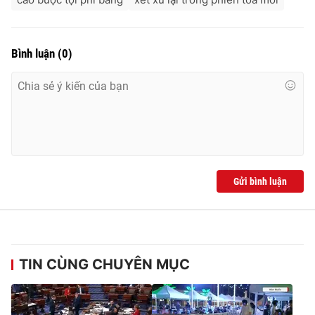
Bình luận
(
0
)
Gửi bình luận
TIN CÙNG CHUYÊN MỤC