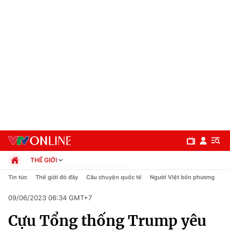
THẾ GIỚI
Chính trị
Tin tức
Thế giới đó đây
Câu chuyện quốc tế
Người Việt bốn phương
Xã hội
09/06/2023 06:34 GMT+7
Pháp luật
Chuyên mục
Kinh tế
Cựu Tổng thống Trump yêu
Thể thao