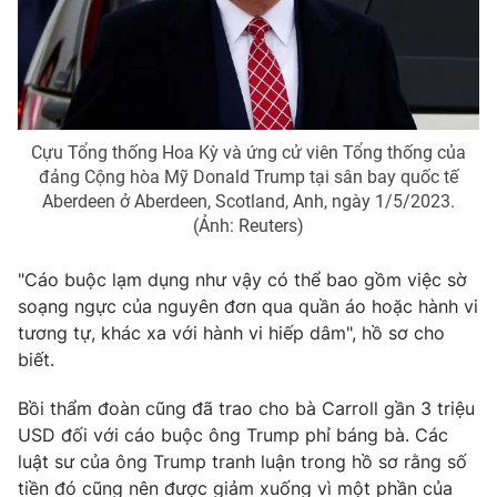
Photo
Infographic
Video
Shorts video
Cựu Tổng thống Hoa Kỳ và ứng cử viên Tổng thống của
VTV Money
VTV Thể thao
đảng Cộng hòa Mỹ Donald Trump tại sân bay quốc tế
Aberdeen ở Aberdeen, Scotland, Anh, ngày 1/5/2023.
(Ảnh: Reuters)
VTV Sức khoẻ
Bất động sản
"Cáo buộc lạm dụng như vậy có thể bao gồm việc sờ
Thị trường 24h
Tấm lòng Việt
soạng ngực của nguyên đơn qua quần áo hoặc hành vi
tương tự, khác xa với hành vi hiếp dâm", hồ sơ cho
VTV4
Vươn mình bằng AI
biết.
Bồi thẩm đoàn cũng đã trao cho bà Carroll gần 3 triệu
VTV9
VTV8
USD đối với cáo buộc ông Trump phỉ báng bà. Các
luật sư của ông Trump tranh luận trong hồ sơ rằng số
Liên hệ tòa soạn
English
tiền đó cũng nên được giảm xuống vì một phần của