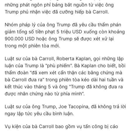
những phát ngôn phỉ báng bắt nguồn từ việc ông
Trump phủ nhận việc đã cưỡng hiếp bà Carroll.
Nhóm pháp lý của ông Trump đã yêu cầu thẩm phán
THỜI BÁO VTV
giảm tổng số tiền phạt 5 triệu USD xuống còn khoảng
900.000 USD hoặc ông Trump sẽ được xét xử lại
trong một phiên tòa mới.
Theo dõi báo trên
Luật sư của bà Carroll, Roberta Kaplan, gọi những lập
luận của Trump là "phù phiếm". Bà Kaplan cho biết, bồi
thẩm đoàn "đã xem xét cẩn thận các bằng chứng mà
Cơ quan chủ quản:
Đài Truyền hình Việt Nam
bà Carroll đưa ra" trong phiên tòa kéo dài hai tuần và
Cơ quan báo chí:
Thời báo VTV
kết thúc vào tháng 5 và ông "Trump đã không đưa ra
Giấy phép hoạt động báo in và báo điện tử số 483/GP-BTTTT
được nhân chứng nào từ phía mình".
cấp ngày 29/12/2023
Tổng Biên tập:
Vũ Thanh Thủy
Luật sư của ông Trump, Joe Tacopina, đã không trả lời
Phó Tổng Biên tập:
Nguyễn Thị Mỹ Hạnh, Phạm Quốc Thắng,
ngay lập tức yêu cầu bình luận.
Nguyễn Trọng Ninh
Vụ kiện của bà Carroll bao gồm vụ tấn công bị cáo
Tổng đài VTV:
024.38 355 931 - 024.38 355 932