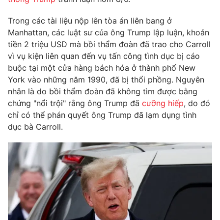
Phim VTV
Giải trí
Trong các tài liệu nộp lên tòa án liên bang ở
Hậu trường
Điện ảnh
Manhattan, các luật sư của ông Trump lập luận, khoản
Đời sống
Nhân vật
tiền 2 triệu USD mà bồi thẩm đoàn đã trao cho Carroll
Âm nhạc
vì vụ kiện liên quan đến vụ tấn công tình dục bị cáo
Du lịch
Khán giả
Giáo dục
buộc tại một cửa hàng bách hóa ở thành phố New
Sao
Làm đẹp
York vào những năm 1990, đã bị thổi phồng. Nguyên
Giải sao mai
Tuyển sinh
nhân là do bồi thẩm đoàn đã không tìm được bằng
Công nghệ
Chất lượng cuộc sống
chứng "nổi trội" rằng ông Trump đã
cưỡng hiếp
, do đó
Học trực tuyến
chỉ có thể phán quyết ông Trump đã lạm dụng tình
Hitech Công nghệ tương lai
Giao lưu trực tuyến
dục bà Carroll.
Sản phẩm
Lịch phát sóng
Thị trường
Tư vấn
Chuyên mục khác
Emagazine
Podcast