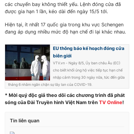
Phim VTV
các chuyến bay không thiết yếu. Lệnh đóng cửa đã
Giải trí
được gia hạn 1 lần, kéo dài đến ngày 15/5 tới.
Hậu trường
Điện ảnh
Đời sống
Hiện tại, ít nhất 17 quốc gia trong khu vực Schengen
Nhân vật
Âm nhạc
đang áp dụng nhiều mức độ hạn chế đi lại khác nhau.
Du lịch
Khán giả
Giáo dục
Sao
Làm đẹp
EU thông báo kế hoạch đóng cửa
Giải sao mai
Tuyển sinh
biên giới
Công nghệ
Chất lượng cuộc sống
VTV.vn - Ngày 8/5, Ủy ban châu Âu (EC)
Học trực tuyến
Hitech Công nghệ tương lai
cho biết khối ủng hộ việc tiếp tục hạn chế
Giao lưu trực tuyến
nhập cảnh trong 30 ngày nữa, tức đến giữa
Sản phẩm
tháng 6 nhằm ngăn chặn sự lây lan của COVID-19.
Lịch phát sóng
Thị trường
* Mời quý độc giả theo dõi các chương trình đã phát
sóng của Đài Truyền hình Việt Nam trên
TV Online
!
Tư vấn
Chuyên mục khác
Tin liên quan
Emagazine
Podcast