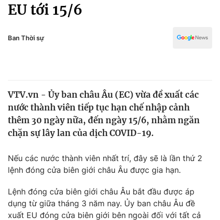
Chính trị
EU tới 15/6
Truyền hình
Văn hóa - Giải trí
Xã hội
Y tế
Ban Thời sự
Đời sống
Pháp luật
Công nghệ
Giáo dục
Y tế
VTV.vn - Ủy ban châu Âu (EC) vừa đề xuất các
nước thành viên tiếp tục hạn chế nhập cảnh
Thế giới
thêm 30 ngày nữa, đến ngày 15/6, nhằm ngăn
chặn sự lây lan của dịch COVID-19.
Tin tức
Kinh tế
Thế giới đó đây
Nếu các nước thành viên nhất trí, đây sẽ là lần thứ 2
Tài chính
lệnh đóng cửa biên giới châu Âu được gia hạn.
Dữ liệu và đời sống
Câu chuyện quốc tế
Thị trường
Lệnh đóng cửa biên giới châu Âu bắt đầu được áp
Truyền hình
dụng từ giữa tháng 3 năm nay. Ủy ban châu Âu đề
Góc doanh nghiệp
xuất EU đóng cửa biên giới bên ngoài đối với tất cả