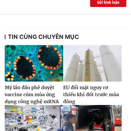
Gửi bình luận
Ðiện thoại Thời báo VTV:
024.66 897 897
Email:
toasoan@vtv.vn
Liên hệ quảng cáo:
024-7300.7108
TIN CÙNG CHUYÊN MỤC
Mỹ lần đầu phê duyệt
EU đối mặt nguy cơ
vaccine cúm mùa ứng
thiếu khí đốt trước mùa
dụng công nghệ mRNA
đông
® Cấm sao chép dưới mọi hình thức nếu không có sự chấp
thuận bằng văn bản. Ghi rõ nguồn VTV.vn khi phát hành lại
thông tin từ website này.