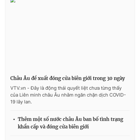
Photo
Infographic
Video
Shorts video
VTV Money
VTV Thể thao
VTV Sức khoẻ
Bất động sản
Châu Âu đề xuất đóng cửa biên giới trong 30 ngày
Thị trường 24h
Tấm lòng Việt
VTV.vn - Đây là động thái quyết liệt chưa từng thấy
của Liên minh châu Âu nhằm ngăn chặn dịch COVID-
VTV4
Vươn mình bằng AI
19 lây lan.
VTV9
VTV8
Thêm một số nước châu Âu ban bố tình trạng
khẩn cấp và đóng cửa biên giới
Liên hệ tòa soạn
English