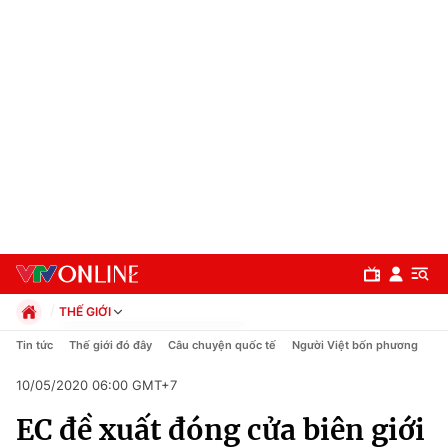
THẾ GIỚI
Chính trị
Tin tức
Thế giới đó đây
Câu chuyện quốc tế
Người Việt bốn phương
Xã hội
10/05/2020 06:00 GMT+7
Pháp luật
Chuyên mục
Kinh tế
EC đề xuất đóng cửa biên giới
Thể thao