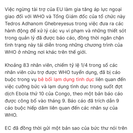
Việc ngừng tài trợ của EU làm gia tăng áp lực ngoại
giao đối với WHO và Tổng Giám đốc của tổ chức này
Tedros Adhanom Ghebreyesus trong việc đưa ra các
THỜI BÁO VTV
hành động để xử lý các vụ vi phạm và những thiết sót
trong quản lý đã được báo cáo, đồng thời ngăn chặn
tình trạng này tái diễn trong những chương trình của
WHO ở những nơi khác trên thế giới.
Theo dõi báo trên
Khoảng 83 nhân viên, chiếm tỷ lệ 1/4 trong số các
nhân viên cứu trợ được WHO tuyển dụng, đã bị cáo
Cơ quan chủ quản:
Đài Truyền hình Việt Nam
buộc trong vụ
bê bối lạm dụng tình dục
liên quan đến
Cơ quan báo chí:
Thời báo VTV
việc cưỡng bức và lạm dụng tình dục trong suốt đợt
Giấy phép hoạt động báo in và báo điện tử số 483/GP-BTTTT
dịch Ebola thứ 10 của Congo, theo một bản báo cáo
cấp ngày 29/12/2023
được công bố vào tháng 9. Báo cáo đã trích dẫn 9
Tổng Biên tập:
Vũ Thanh Thủy
cáo buộc hiếp dâm liên quan đến các nhân sự của
Phó Tổng Biên tập:
Nguyễn Thị Mỹ Hạnh, Phạm Quốc Thắng,
WHO.
Nguyễn Trọng Ninh
EC đã đồng thời gửi một bản sao của bức thư nói trên
Tổng đài VTV:
024.38 355 931 - 024.38 355 932