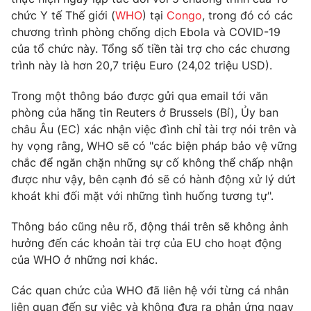
Phim VTV
Giải trí
chức Y tế Thế giới (
WHO
) tại
Congo
, trong đó có các
Hậu trường
chương trình phòng chống dịch Ebola và COVID-19
Điện ảnh
của tổ chức này. Tổng số tiền tài trợ cho các chương
Đời sống
Nhân vật
trình này là hơn 20,7 triệu Euro (24,02 triệu USD).
Âm nhạc
Du lịch
Khán giả
Giáo dục
Trong một thông báo được gửi qua email tới văn
Sao
Làm đẹp
phòng của hãng tin Reuters ở Brussels (Bỉ), Ủy ban
Giải sao mai
Tuyển sinh
châu Âu (EC) xác nhận việc đình chỉ tài trợ nói trên và
Công nghệ
Chất lượng cuộc sống
hy vọng rằng, WHO sẽ có "các biện pháp bảo vệ vững
Học trực tuyến
chắc để ngăn chặn những sự cố không thể chấp nhận
Hitech Công nghệ tương lai
Giao lưu trực tuyến
được như vậy, bên cạnh đó sẽ có hành động xử lý dứt
Sản phẩm
khoát khi đối mặt với những tình huống tương tự".
Lịch phát sóng
Thị trường
Thông báo cũng nêu rõ, động thái trên sẽ không ảnh
hưởng đến các khoản tài trợ của EU cho hoạt động
Tư vấn
của WHO ở những nơi khác.
Chuyên mục khác
Các quan chức của WHO đã liên hệ với từng cá nhân
Emagazine
Podcast
liên quan đến sự việc và không đưa ra phản ứng ngay