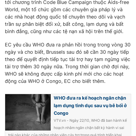
tới chương trình Code Blue Campaign thuộc Aids-free
Ðiện thoại Thời báo VTV:
024.66 897 897
World, một tổ chức gồm các chuyên gia pháp lý và
Email:
toasoan@vtv.vn
các nhà hoạt động quốc tế chuyên theo dõi và vạch
Liên hệ quảng cáo:
024-7300.7108
trần sự phân biệt đối xử, bất công, lạm dụng và bất
bình đẳng, cũng như các tệ nạn xã hội trên thế giới.
EC yêu cầu WHO đưa ra phản hồi trong trong vòng 30
ngày và cho biết, Brussels sau đó sẽ cần 30 ngày tiếp
theo để quyết định tiếp tục tài trợ hay tạm ngừng việc
tài trợ thêm 30 ngày nữa. Trong thời gian chờ đợi này,
WHO sẽ không được cấp kinh phí mới cho các hoạt
động của WHO ở Congo, EC cho biết thêm.
WHO đưa ra kế hoạch ngăn chặn
lạm dụng tình dục sau vụ bê bối ở
® Cấm sao chép dưới mọi hình thức nếu không có sự chấp
thuận bằng văn bản. Ghi rõ nguồn VTV.vn khi phát hành lại
Congo
thông tin từ website này.
VTV.vn - Ngày 22/10, WHO đã ban hành kế
hoạch nhằm ngăn chặn bất kỳ hành vi sai
trái nào khác của những nhân viên cứu trợ trong quá trình triển khai