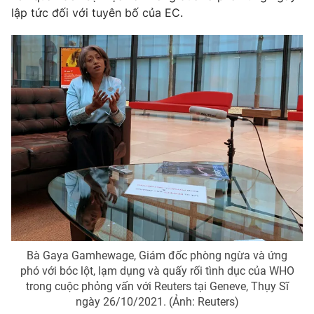
lập tức đối với tuyên bố của EC.
Photo
Infographic
Video
Shorts video
VTV Money
VTV Thể thao
VTV Sức khoẻ
Bất động sản
Thị trường 24h
Tấm lòng Việt
VTV4
Vươn mình bằng AI
Bà Gaya Gamhewage, Giám đốc phòng ngừa và ứng
VTV9
VTV8
phó với bóc lột, lạm dụng và quấy rối tình dục của WHO
trong cuộc phỏng vấn với Reuters tại Geneve, Thụy Sĩ
ngày 26/10/2021. (Ảnh: Reuters)
Liên hệ tòa soạn
English