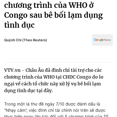
Chính trị
chương trình của WHO ở
Truyền hình
Congo sau bê bối lạm dụng
Văn hóa - Giải trí
Xã hội
Y tế
tình dục
Đời sống
Pháp luật
Công nghệ
Giáo dục
Quỳnh Chi (Theo Reuters)
Y tế
Thế giới
VTV.vn - Châu Âu đã đình chỉ tài trợ cho các
Tin tức
chương trình của WHO tại CHDC Congo do lo
Kinh tế
Thế giới đó đây
ngại về cách tổ chức này xử lý vụ bê bối lạm
Tài chính
dụng tình dục tại đây.
Dữ liệu và đời sống
Câu chuyện quốc tế
Thị trường
Trong một lá thư đề ngày 7/10 được đánh dấu là
Truyền hình
Góc doanh nghiệp
“Nhạy cảm”, việc đình chỉ tài chính nói trên sẽ được
thực hiện ngay lập tức đối với 5 chương trình của Tổ