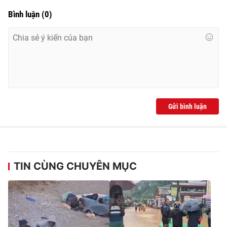
Bình luận
(
0
)
Gửi bình luận
TIN CÙNG CHUYÊN MỤC