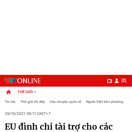
THẾ GIỚI
Chính trị
Tin tức
Thế giới đó đây
Câu chuyện quốc tế
Người Việt bốn phương
Xã hội
29/10/2021 06:11 GMT+7
Pháp luật
Chuyên mục
Kinh tế
EU đình chỉ tài trợ cho các
Thể thao