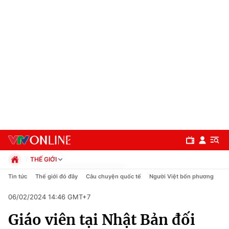
THẾ GIỚI
Chính trị
Tin tức
Thế giới đó đây
Câu chuyện quốc tế
Người Việt bốn phương
Xã hội
06/02/2024 14:46 GMT+7
Pháp luật
Chuyên mục
Kinh tế
Giáo viên tại Nhật Bản đối
Thể thao