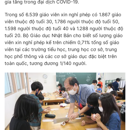
Phim VTV
gia tăng trong đại dịch COVID-19.
Giải trí
Hậu trường
Trong số 6.539 giáo viên xin nghỉ phép có 1.867 giáo
Điện ảnh
viên thuộc độ tuổi 30, 1.786 người thuộc độ tuổi 50,
Đời sống
Nhân vật
1.598 người thuộc độ tuổi 40 và 1.288 người thuộc độ
Âm nhạc
Du lịch
tuổi 20. Bộ Giáo dục Nhật Bản cho biết số lượng giáo
Khán giả
Giáo dục
Sao
viên xin nghỉ phép kể trên chiếm 0,71% tổng số giáo
Làm đẹp
Giải sao mai
viên tại các trường tiểu học, trung học cơ sở, trung
Tuyển sinh
học phổ thông và các cơ sở giáo dục đặc biệt trên
Công nghệ
Chất lượng cuộc sống
toàn quốc, tương đương 1/140 người.
Học trực tuyến
Hitech Công nghệ tương lai
Giao lưu trực tuyến
Sản phẩm
Lịch phát sóng
Thị trường
Tư vấn
Chuyên mục khác
Emagazine
Podcast