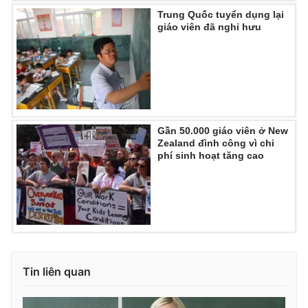
Ðiện thoại Thời báo VTV:
024.66 897 897
Trung Quốc tuyển dụng lại
Email:
toasoan@vtv.vn
giáo viên đã nghỉ hưu
Liên hệ quảng cáo:
024-7300.7108
Gần 50.000 giáo viên ở New
Zealand đình công vì chi
phí sinh hoạt tăng cao
® Cấm sao chép dưới mọi hình thức nếu không có sự chấp
thuận bằng văn bản. Ghi rõ nguồn VTV.vn khi phát hành lại
thông tin từ website này.
Tin liên quan