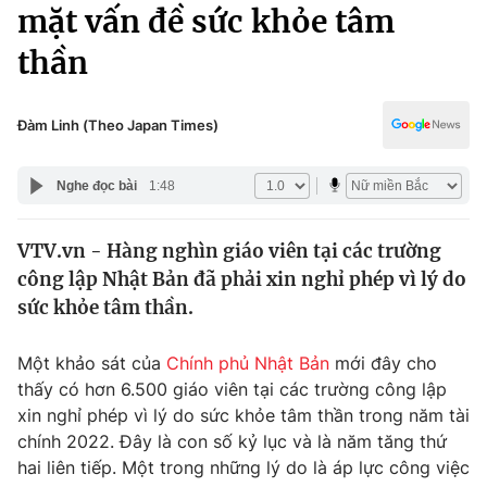
Chính trị
mặt vấn đề sức khỏe tâm
Truyền hình
thần
Văn hóa - Giải trí
Xã hội
Y tế
Đời sống
Đàm Linh (Theo Japan Times)
Pháp luật
Công nghệ
Giáo dục
Nghe đọc bài
1:48
Y tế
VTV.vn - Hàng nghìn giáo viên tại các trường
Thế giới
công lập Nhật Bản đã phải xin nghỉ phép vì lý do
Tin tức
sức khỏe tâm thần.
Kinh tế
Thế giới đó đây
Một khảo sát của
Chính phủ Nhật Bản
mới đây cho
Tài chính
Dữ liệu và đời sống
thấy có hơn 6.500 giáo viên tại các trường công lập
Câu chuyện quốc tế
Thị trường
xin nghỉ phép vì lý do sức khỏe tâm thần trong năm tài
chính 2022. Đây là con số kỷ lục và là năm tăng thứ
Truyền hình
Góc doanh nghiệp
hai liên tiếp. Một trong những lý do là áp lực công việc