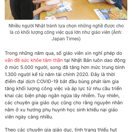
Photo
Infographic
Nhiều người Nhật tránh lựa chọn những nghề được cho
Video
Shorts video
là có khối lượng công việc quá lớn như giáo viên (Ảnh:
Japan Times)
VTV Money
VTV Thể thao
Trong những năm qua, số giáo viên xin nghỉ phép do
vấn đề sức khỏe tâm thần
tại Nhật Bản luôn dao động
VTV Sức khoẻ
Bất động sản
ở mức 5.000 người, song đã tăng hơn mức trung bình
1.300 người kể từ năm tài chính 2020. Đây là thời
Thị trường 24h
Tấm lòng Việt
điểm đại dịch COVID-19 bắt đầu bùng phát làm gia
tăng khối lượng công việc và áp lực từ nhu cầu triển
VTV4
Vươn mình bằng AI
khai các biện pháp ngăn ngừa lây nhiễm. Tuy nhiên,
các chuyên gia giáo dục cũng cho rằng nguyên nhân
nằm ở xu hướng phụ huynh học sinh khiếu nại giáo
VTV9
VTV8
viên ngày càng nhiều.
Liên hệ tòa soạn
English
Theo các chuyên gia giáo dục, tình trạng thiếu hụt