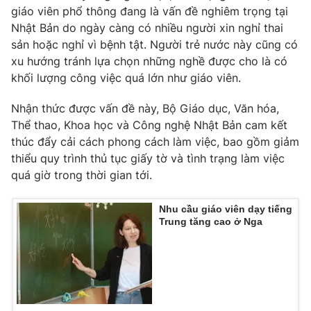
giáo viên phổ thông đang là vấn đề nghiêm trọng tại
Nhật Bản do ngày càng có nhiều người xin nghỉ thai
sản hoặc nghỉ vì bệnh tật. Người trẻ nước này cũng có
xu hướng tránh lựa chọn những nghề được cho là có
THỜI BÁO VTV
khối lượng công việc quá lớn như giáo viên.
Nhận thức được vấn đề này, Bộ Giáo dục, Văn hóa,
Thể thao, Khoa học và Công nghệ Nhật Bản cam kết
Theo dõi báo trên
thúc đẩy cải cách phong cách làm việc, bao gồm giảm
thiểu quy trình thủ tục giấy tờ và tình trạng làm việc
Cơ quan chủ quản:
Đài Truyền hình Việt Nam
quá giờ trong thời gian tới.
Cơ quan báo chí:
Thời báo VTV
Nhu cầu giáo viên dạy tiếng
Giấy phép hoạt động báo in và báo điện tử số 483/GP-BTTTT
Trung tăng cao ở Nga
cấp ngày 29/12/2023
Tổng Biên tập:
Vũ Thanh Thủy
Phó Tổng Biên tập:
Nguyễn Thị Mỹ Hạnh, Phạm Quốc Thắng,
Nguyễn Trọng Ninh
Tổng đài VTV:
024.38 355 931 - 024.38 355 932