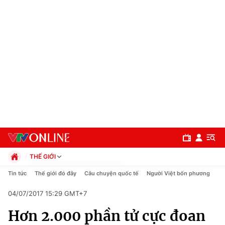
THẾ GIỚI
Chính trị
Tin tức
Thế giới đó đây
Câu chuyện quốc tế
Người Việt bốn phương
Xã hội
04/07/2017 15:29 GMT+7
Pháp luật
Chuyên mục
Kinh tế
Hơn 2.000 phần tử cực đoan
Thể thao