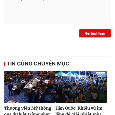
Ðiện thoại Thời báo VTV:
024.66 897 897
Email:
toasoan@vtv.vn
Liên hệ quảng cáo:
024-7300.7108
Gửi bình luận
TIN CÙNG CHUYÊN MỤC
® Cấm sao chép dưới mọi hình thức nếu không có sự chấp
thuận bằng văn bản. Ghi rõ nguồn VTV.vn khi phát hành lại
thông tin từ website này.
Thượng viện Mỹ thông
Hàn Quốc: Khiêu vũ im
qua dự luật trừng phạt
lặng để giải nhiệt mùa