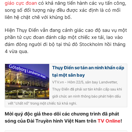
Phim VTV
giáo cực đoan
có khả năng tiến hành các vụ tấn công,
Giải trí
song số đối tượng này đều được xác định là có mối
Hậu trường
liên hệ chặt chẽ với khủng bố.
Điện ảnh
Đời sống
Nhân vật
Hiện Thụy Điển vẫn đang cảnh giác cao độ sau vụ một
Âm nhạc
Du lịch
Khán giả
phần tử cực đoan đánh cắp một chiếc xe tải, lao vào
Giáo dục
Sao
đám đông người đi bộ tại thủ đô Stockholm hồi tháng
Làm đẹp
Giải sao mai
4 vừa qua.
Tuyển sinh
Công nghệ
Chất lượng cuộc sống
Học trực tuyến
Thụy Điển sơ tán an ninh khẩn cấp
Hitech Công nghệ tương lai
Giao lưu trực tuyến
tại một sân bay
Sản phẩm
VTV.vn - Hôm 22/5, sân bay Landvetter,
Thụy Điển đã phải sơ tán khẩn cấp sau khi
Lịch phát sóng
Thị trường
giới chức an ninh thông báo phát hiện dấu
vết "chất nổ" trong một chiếc túi khả nghi.
Tư vấn
Chuyên mục khác
Mời quý độc giả theo dõi các chương trình đã phát
sóng của Đài Truyền hình Việt Nam trên
TV Online
!
Emagazine
Podcast