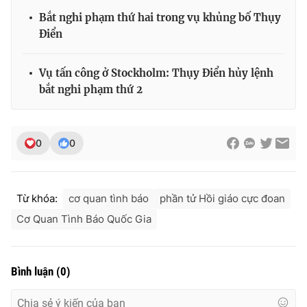
Bắt nghi phạm thứ hai trong vụ khủng bố Thụy
Điển
THỜI BÁO VTV
Vụ tấn công ở Stockholm: Thụy Điển hủy lệnh
bắt nghi phạm thứ 2
Theo dõi báo trên
0
0
Cơ quan chủ quản:
Đài Truyền hình Việt Nam
Cơ quan báo chí:
Thời báo VTV
Từ khóa:
cơ quan tình báo
phần tử Hồi giáo cực đoan
Giấy phép hoạt động báo in và báo điện tử số 483/GP-BTTTT
Cơ Quan Tình Báo Quốc Gia
cấp ngày 29/12/2023
Tổng Biên tập:
Vũ Thanh Thủy
Phó Tổng Biên tập:
Nguyễn Thị Mỹ Hạnh, Phạm Quốc Thắng,
Bình luận
(
0
)
Nguyễn Trọng Ninh
Tổng đài VTV:
024.38 355 931 - 024.38 355 932