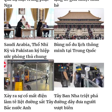
Nga
hè
Saudi Arabia, Thổ Nhĩ
Bùng nổ du lịch thông
Kỳ và Pakistan ký hiệp
minh tại Trung Quốc
ước phòng thủ chung
Xảy ra sự cố mất điện
Tây Ban Nha triệt phá
làm tê liệt đường sắt Tây
đường dây đưa người
Bắc nước Anh
vượt biên