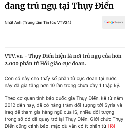
Chính trị
đang trú ngụ tại Thụy Điển
Truyền hình
Văn hóa - Giải trí
Xã hội
Y tế
Nhật Anh (Trung tâm Tin tức VTV24)
Đời sống
Pháp luật
Công nghệ
Giáo dục
Y tế
VTV.vn - Thụy Điển hiện là nơi trú ngụ của hơn
2.000 phần tử Hồi giáo cực đoan.
Thế giới
Con số này cho thấy số phần tử cực đoan tại nước
Tin tức
này đã gia tăng hơn 10 lần trong chưa đầy 1 thập kỷ.
Kinh tế
Thế giới đó đây
Tài chính
Theo cơ quan tình báo quốc gia Thụy Điển, kể từ năm
Dữ liệu và đời sống
Câu chuyện quốc tế
2012 đến nay, đã có hàng trăm đối tượng tới Syria và
Thị trường
Iraq để tham gia hàng ngũ của IS, nhiều đối tượng
trong số đó đã quay trở lại Thụy Điển. Giới chức Thụy
Truyền hình
Góc doanh nghiệp
Điển cũng cảnh báo, mặc dù vẫn có ít phần tử
Hồi