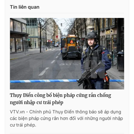
Tin liên quan
Photo
Infographic
Video
Shorts video
VTV Money
VTV Thể thao
VTV Sức khoẻ
Bất động sản
Thị trường 24h
Tấm lòng Việt
Thụy Điển công bố biện pháp cứng rắn chống
VTV4
Vươn mình bằng AI
người nhập cư trái phép
VTV.vn - Chính phủ Thụy Điển thông báo sẽ áp dụng
VTV9
VTV8
các biện pháp cứng rắn hơn đối với những người nhập
cư trái phép.
Liên hệ tòa soạn
English