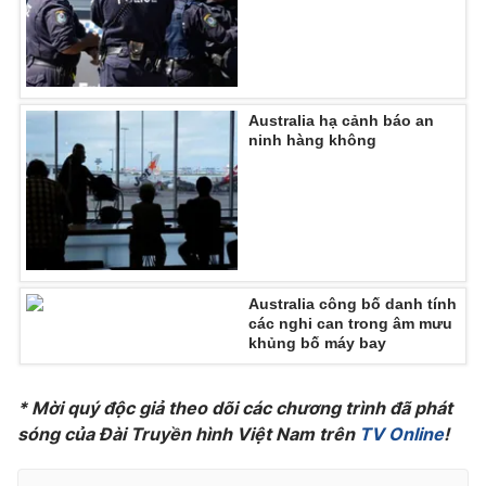
THỜI BÁO VTV
Australia hạ cảnh báo an
ninh hàng không
Theo dõi báo trên
Cơ quan chủ quản:
Đài Truyền hình Việt Nam
Cơ quan báo chí:
Thời báo VTV
Australia công bố danh tính
các nghi can trong âm mưu
Giấy phép hoạt động báo in và báo điện tử số 483/GP-BTTTT
khủng bố máy bay
cấp ngày 29/12/2023
Tổng Biên tập:
Vũ Thanh Thủy
* Mời quý độc giả theo dõi các chương trình đã phát
Phó Tổng Biên tập:
Nguyễn Thị Mỹ Hạnh, Phạm Quốc Thắng,
sóng của Đài Truyền hình Việt Nam trên
TV Online
!
Nguyễn Trọng Ninh
Tổng đài VTV:
024.38 355 931 - 024.38 355 932