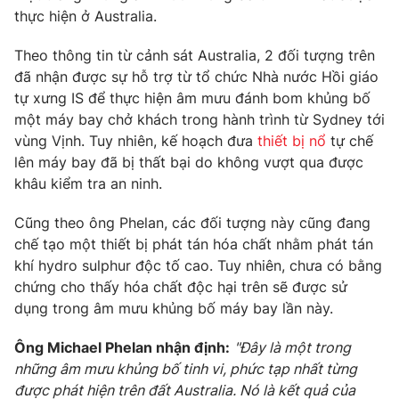
Phim VTV
thực hiện ở Australia.
Giải trí
Hậu trường
Theo thông tin từ cảnh sát Australia, 2 đối tượng trên
Điện ảnh
Đời sống
Nhân vật
đã nhận được sự hỗ trợ từ tổ chức Nhà nước Hồi giáo
Âm nhạc
tự xưng IS để thực hiện âm mưu đánh bom khủng bố
Du lịch
Khán giả
một máy bay chở khách trong hành trình từ Sydney tới
Giáo dục
Sao
vùng Vịnh. Tuy nhiên, kế hoạch đưa
thiết bị nổ
tự chế
Làm đẹp
Giải sao mai
Tuyển sinh
lên máy bay đã bị thất bại do không vượt qua được
Công nghệ
Chất lượng cuộc sống
khâu kiểm tra an ninh.
Học trực tuyến
Hitech Công nghệ tương lai
Cũng theo ông Phelan, các đối tượng này cũng đang
Giao lưu trực tuyến
chế tạo một thiết bị phát tán hóa chất nhằm phát tán
Sản phẩm
khí hydro sulphur độc tố cao. Tuy nhiên, chưa có bằng
Lịch phát sóng
Thị trường
chứng cho thấy hóa chất độc hại trên sẽ được sử
dụng trong âm mưu khủng bố máy bay lần này.
Tư vấn
Chuyên mục khác
Ông Michael Phelan nhận định:
"Đây là một trong
những âm mưu khủng bố tinh vi, phức tạp nhất từng
Emagazine
Podcast
được phát hiện trên đất Australia. Nó là kết quả của