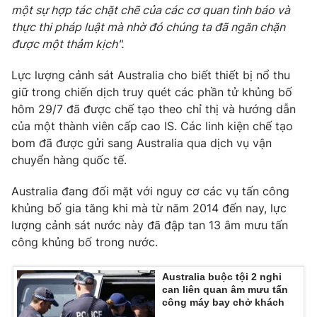
một sự hợp tác chặt chẽ của các cơ quan tình báo và
Photo
Infographic
thực thi pháp luật mà nhờ đó chúng ta đã ngăn chặn
được một thảm kịch".
Video
Shorts video
Lực lượng cảnh sát Australia cho biết thiết bị nổ thu
giữ trong chiến dịch truy quét các phần tử khủng bố
VTV Money
VTV Thể thao
hôm 29/7 đã được chế tạo theo chỉ thị và hướng dẫn
của một thành viên cấp cao IS. Các linh kiện chế tạo
bom đã được gửi sang Australia qua dịch vụ vận
VTV Sức khoẻ
Bất động sản
chuyển hàng quốc tế.
Thị trường 24h
Tấm lòng Việt
Australia đang đối mặt với nguy cơ các vụ tấn công
khủng bố gia tăng khi mà từ năm 2014 đến nay, lực
lượng cảnh sát nước này đã đập tan 13 âm mưu tấn
VTV4
Vươn mình bằng AI
công khủng bố trong nước.
VTV9
VTV8
Australia buộc tội 2 nghi
can liên quan âm mưu tấn
công máy bay chở khách
Liên hệ tòa soạn
English