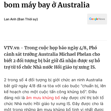
Chính trị
bom máy bay ở Australia
Truyền hình
Văn hóa - Giải trí
Xã hội
Y tế
Lan Anh (Ban Thời sự)
Đời sống
Pháp luật
Công nghệ
Giáo dục
Y tế
VTV.vn - Trong cuộc họp báo ngày 4/8, Phó
cảnh sát trưởng Australia Michael Phelan cho
Thế giới
biết 2 đối tượng bị bắt giữ đã nhận được sự hỗ
trợ từ tổ chức Nhà nước Hồi giáo tự xưng IS.
Tin tức
Kinh tế
Thế giới đó đây
2 trong số 4 đối tượng bị giới chức an ninh Australia
Tài chính
bắt giữ ngày 4/8 đã ra tòa với cáo buộc "chuẩn bị, lên
Dữ liệu và đời sống
Câu chuyện quốc tế
kế hoạch cho một cuộc tấn công khủng bố". Điều
Thị trường
đáng nói là
âm mưu khủng bố
này được chỉ thị bởi tổ
Truyền hình
Góc doanh nghiệp
chức Nhà nước Hồi giáo tự xưng IS. Đây được cho là
một trong những âm mưu khủng bố tinh vi nhất được