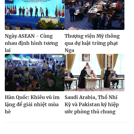
Ngày ASEAN - Cùng
Thượng viện Mỹ thông
nhau định hình tương
qua dự luật trừng phạt
lai
Nga
Hàn Quốc: Khiêu vũ im
Saudi Arabia, Thổ Nhĩ
lặng để giải nhiệt mùa
Kỳ và Pakistan ký hiệp
hè
ước phòng thủ chung