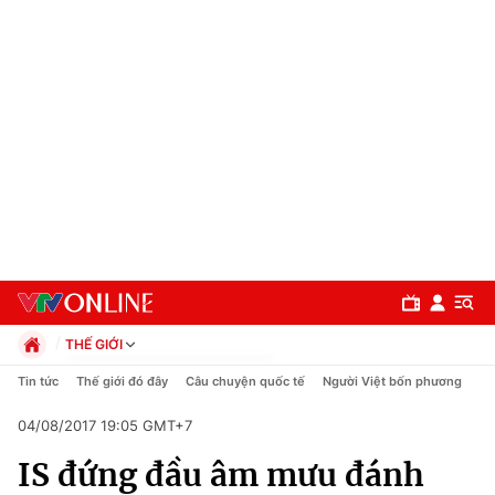
THẾ GIỚI
Chính trị
Tin tức
Thế giới đó đây
Câu chuyện quốc tế
Người Việt bốn phương
Xã hội
04/08/2017 19:05 GMT+7
Pháp luật
Chuyên mục
Kinh tế
IS đứng đầu âm mưu đánh
Thể thao