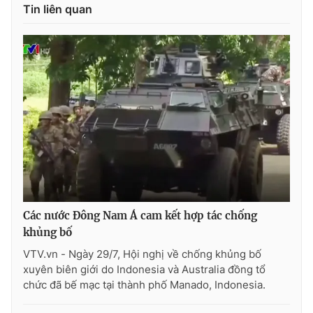
Ðiện thoại Thời báo VTV:
024.66 897 897
Tin liên quan
Email:
toasoan@vtv.vn
Liên hệ quảng cáo:
024-7300.7108
Các nước Đông Nam Á cam kết hợp tác chống
khủng bố
® Cấm sao chép dưới mọi hình thức nếu không có sự chấp
VTV.vn - Ngày 29/7, Hội nghị về chống khủng bố
thuận bằng văn bản. Ghi rõ nguồn VTV.vn khi phát hành lại
xuyên biên giới do Indonesia và Australia đồng tổ
thông tin từ website này.
chức đã bế mạc tại thành phố Manado, Indonesia.