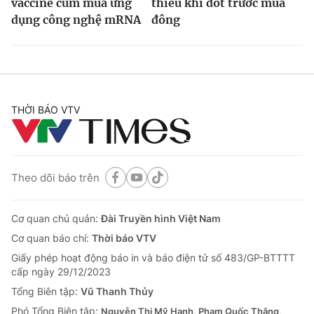
vaccine cúm mùa ứng
thiếu khí đốt trước mùa
dụng công nghệ mRNA
đông
THỜI BÁO VTV
Theo dõi báo trên
Cơ quan chủ quản:
Đài Truyền hình Việt Nam
Cơ quan báo chí:
Thời báo VTV
Giấy phép hoạt động báo in và báo điện tử số 483/GP-BTTTT
cấp ngày 29/12/2023
Tổng Biên tập:
Vũ Thanh Thủy
Phó Tổng Biên tập:
Nguyễn Thị Mỹ Hạnh, Phạm Quốc Thắng,