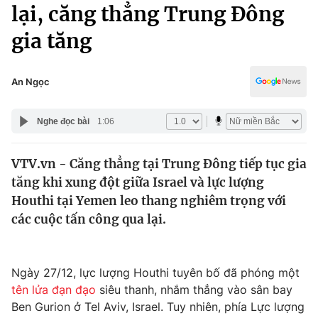
Chính trị
lại, căng thẳng Trung Đông
Truyền hình
gia tăng
Văn hóa - Giải trí
Xã hội
Y tế
Đời sống
An Ngọc
Pháp luật
Công nghệ
Giáo dục
Nghe đọc bài
1:06
Y tế
VTV.vn - Căng thẳng tại Trung Đông tiếp tục gia
Thế giới
tăng khi xung đột giữa Israel và lực lượng
Tin tức
Houthi tại Yemen leo thang nghiêm trọng với
Kinh tế
các cuộc tấn công qua lại.
Thế giới đó đây
Tài chính
Dữ liệu và đời sống
Câu chuyện quốc tế
Thị trường
Ngày 27/12, lực lượng Houthi tuyên bố đã phóng một
tên lửa đạn đạo
siêu thanh, nhắm thẳng vào sân bay
Truyền hình
Góc doanh nghiệp
Ben Gurion ở Tel Aviv, Israel. Tuy nhiên, phía Lực lượng