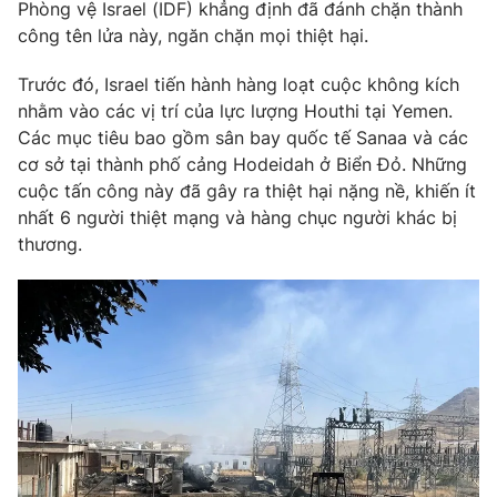
Phim VTV
Phòng vệ Israel (IDF) khẳng định đã đánh chặn thành
Giải trí
công tên lửa này, ngăn chặn mọi thiệt hại.
Hậu trường
Điện ảnh
Trước đó, Israel tiến hành hàng loạt cuộc không kích
Đời sống
Nhân vật
nhằm vào các vị trí của lực lượng Houthi tại Yemen.
Âm nhạc
Du lịch
Các mục tiêu bao gồm sân bay quốc tế Sanaa và các
Khán giả
Giáo dục
Sao
cơ sở tại thành phố cảng Hodeidah ở Biển Đỏ. Những
Làm đẹp
Giải sao mai
cuộc tấn công này đã gây ra thiệt hại nặng nề, khiến ít
Tuyển sinh
Công nghệ
nhất 6 người thiệt mạng và hàng chục người khác bị
Chất lượng cuộc sống
Học trực tuyến
thương.
Hitech Công nghệ tương lai
Giao lưu trực tuyến
Sản phẩm
Lịch phát sóng
Thị trường
Tư vấn
Chuyên mục khác
Emagazine
Podcast