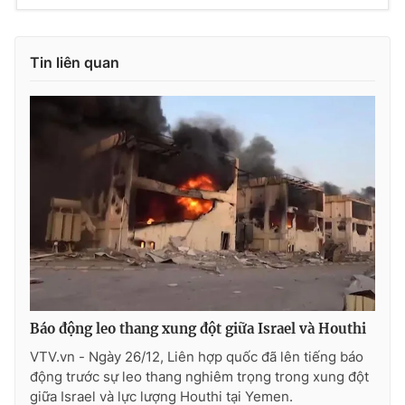
Ðiện thoại Thời báo VTV:
024.66 897 897
Email:
toasoan@vtv.vn
Liên hệ quảng cáo:
024-7300.7108
Tin liên quan
® Cấm sao chép dưới mọi hình thức nếu không có sự chấp
Báo động leo thang xung đột giữa Israel và Houthi
thuận bằng văn bản. Ghi rõ nguồn VTV.vn khi phát hành lại
thông tin từ website này.
VTV.vn - Ngày 26/12, Liên hợp quốc đã lên tiếng báo
động trước sự leo thang nghiêm trọng trong xung đột
giữa Israel và lực lượng Houthi tại Yemen.