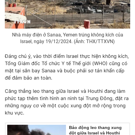
Photo
Infographic
Video
Shorts video
Nhà máy điện ở Sanaa, Yemen trúng không kích của
Israel, ngày 19/12/2024. (Ảnh: THX/TTXVN)
VTV Money
VTV Thể thao
Đáng chú ý, vào thời điểm Israel thực hiện không kích,
VTV Sức khoẻ
Bất động sản
Tổng Giám đốc Tổ chức Y tế Thế giới (WHO) cũng có
mặt tại sân bay Sanaa và buộc phải sơ tán khẩn cấp
để đảm bảo an toàn.
Thị trường 24h
Tấm lòng Việt
Căng thẳng leo thang giữa Israel và Houthi đang làm
VTV4
Vươn mình bằng AI
phức tạp thêm tình hình an ninh tại Trung Đông, đặt ra
những nguy cơ về một cuộc xung đột mở rộng trong
khu vực.
VTV9
VTV8
Báo động leo thang xung
Liên hệ tòa soạn
English
đột giữa Israel và Houthi