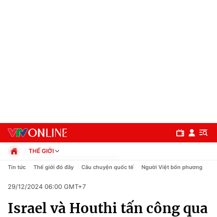
THẾ GIỚI
Chính trị
Tin tức
Thế giới đó đây
Câu chuyện quốc tế
Người Việt bốn phương
Xã hội
29/12/2024 06:00 GMT+7
Pháp luật
Chuyên mục
Kinh tế
Israel và Houthi tấn công qua
Thể thao