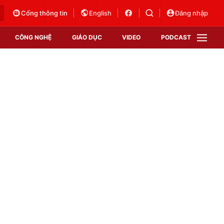
Cổng thông tin
English
Đăng nhập
CÔNG NGHỆ
GIÁO DỤC
VIDEO
PODCAST
VTV Money
VTV Thể thao
VTV Sức khoẻ
Bất động sản
Thị trường 24h
Tấm lòng Việt
Vươn mình bằng AI
VTV4
VTV8
VTV9
Lịch phát sóng
Giao lưu trực tuyến
Sự kiện