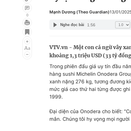
Mạnh Dương (Theo Guardian)
13/01/202
0
1:56
Nghe đọc bài
Giải trí
Đời sống
Điện ảnh
Du lịch
VTV.vn - Một con cá ngừ vây xanh
Âm nhạc
Làm đẹp
khoảng 1,3 triệu USD (33 tỷ đồn
Sao
Chất lượng cuộc sốn
Trong phiên đấu giá uy tín đầu nă
hàng sushi Michelin Onodera Group
xanh nặng 276 kg, tương đương kíc
mức giá cao thứ hai từng được ghi
1999.
Đại diện của Onodera cho biết: "
mắn. Chúng tôi hy vọng mọi người 