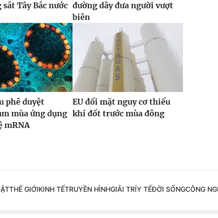
g sắt Tây Bắc nước
đường dây đưa người vượt
biên
u phê duyệt
EU đối mặt nguy cơ thiếu
cúm mùa ứng dụng
khí đốt trước mùa đông
hệ mRNA
UẬT
THẾ GIỚI
KINH TẾ
TRUYỀN HÌNH
GIẢI TRÍ
Y TẾ
ĐỜI SỐNG
CÔNG NG