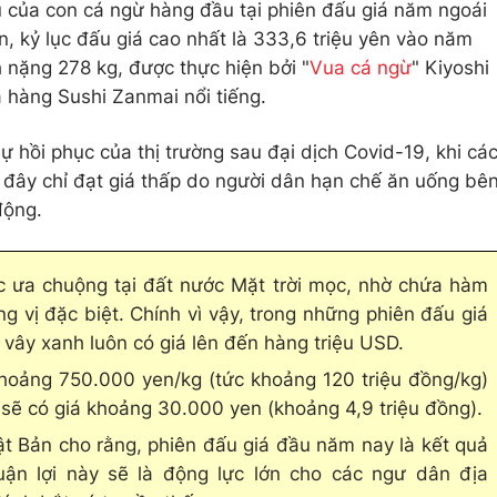
 của con cá ngừ hàng đầu tại phiên đấu giá năm ngoái
ên, kỷ lục đấu giá cao nhất là 333,6 triệu yên vào năm
nặng 278 kg, được thực hiện bởi "
Vua cá ngừ
" Kiyoshi
 hàng Sushi Zanmai nổi tiếng.
 hồi phục của thị trường sau đại dịch Covid-19, khi cá
c đây chỉ đạt giá thấp do người dân hạn chế ăn uống bê
động.
 ưa chuộng tại đất nước Mặt trời mọc, nhờ chứa hàm
 vị đặc biệt. Chính vì vậy, trong những phiên đấu giá
 vây xanh luôn có giá lên đến hàng triệu USD.
khoảng 750.000 yen/kg (tức khoảng 120 triệu đồng/kg)
n sẽ có giá khoảng 30.000 yen (khoảng 4,9 triệu đồng).
t Bản cho rằng, phiên đấu giá đầu năm nay là kết quả
ận lợi này sẽ là động lực lớn cho các ngư dân địa