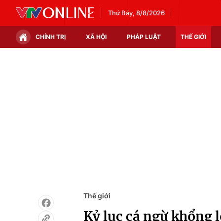
Thứ Bảy, 8/8/2026
CHÍNH TRỊ
XÃ HỘI
PHÁP LUẬT
THẾ GIỚI
Chính trị
Xã hội
Thế giới
Kinh tế
Tin tức
Tài chính
Thế giới đó đây
Thị trường
Câu chuyện quốc tế
Góc doanh nghiệp
Dữ liệu và đời sống
Thế giới
Kỷ lục cá ngừ khổng l