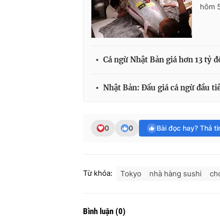
hôm 5
Cá ngừ Nhật Bản giá hơn 13 tỷ 
Nhật Bản: Đấu giá cá ngừ đầu t
0
0
Bài đọc hay? Thả t
Từ khóa:
Tokyo
nhà hàng sushi
ch
Bình luận
(
0
)