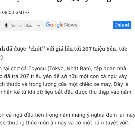
Góc ảnh
5 08:00 GMT+7
Chia sẻ
Giáo dục
Công nghệ
Tuyển sinh
Hitech Công ng
 đã được "chốt" với giá lên tới 207 triệu Yên, tức
Học trực tuyến
Sản phẩm
g)
g
Thị trường
m tại chợ cá Toyosu (Tokyo, Nhật Bản), tập đoàn nhà
Tư vấn
 đã trả 207 triệu yên để sở hữu một con cá ngừ vây
h thước và trọng lượng của một chiếc xe máy. Đây là
 nhận kể từ khi dữ liệu bắt đầu được thu thập vào năm
Con cá ngừ đầu tiên trong năm mang ý nghĩa đem lại ma
sẽ thưởng thức món ăn này và có một năm tuyệt vời".