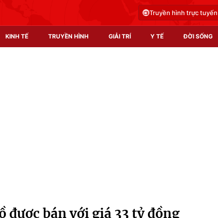
Truyền hình trực tuyến
KINH TẾ
TRUYỀN HÌNH
GIẢI TRÍ
Y TẾ
ĐỜI SỐNG
Pháp luật
Y tế
Truyền hình
Multimedia
Phim VTV
Video
Hậu trường
Shorts video
Nhân vật
Podcast
Khán giả
EMagazine
Giải sao mai
Photo
ồ được bán với giá 33 tỷ đồng
Infographic