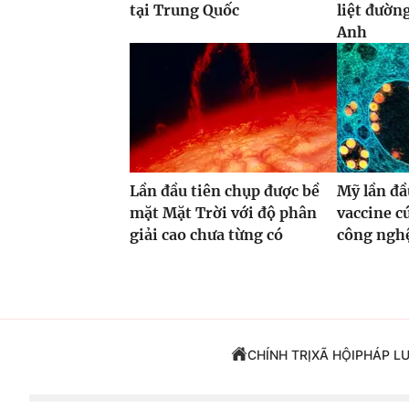
tại Trung Quốc
liệt đườn
Anh
Lần đầu tiên chụp được bề
Mỹ lần đầ
mặt Mặt Trời với độ phân
vaccine 
giải cao chưa từng có
công ng
CHÍNH TRỊ
XÃ HỘI
PHÁP L