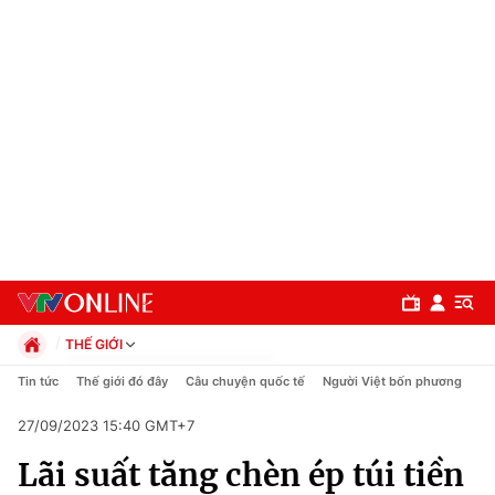
THẾ GIỚI
Chính trị
Tin tức
Thế giới đó đây
Câu chuyện quốc tế
Người Việt bốn phương
Xã hội
27/09/2023 15:40 GMT+7
Pháp luật
Chuyên mục
Kinh tế
Lãi suất tăng chèn ép túi tiền
Thể thao