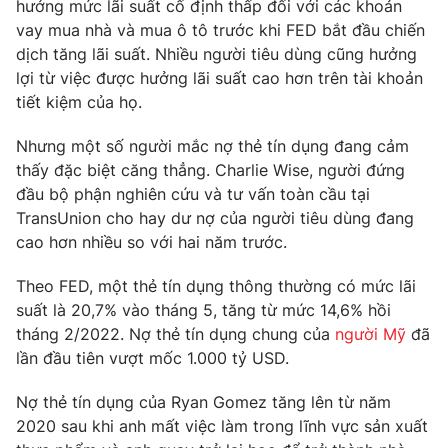
Email:
toasoan@vtv.vn
hưởng mức lãi suất cố định thấp đối với các khoản
vay mua nhà và mua ô tô trước khi FED bắt đầu chiến
Liên hệ quảng cáo:
024-7300.7108
dịch tăng lãi suất. Nhiều người tiêu dùng cũng hưởng
lợi từ việc được hưởng lãi suất cao hơn trên tài khoản
tiết kiệm của họ.
Nhưng một số người mắc nợ thẻ tín dụng đang cảm
thấy đặc biệt căng thẳng. Charlie Wise, người đứng
đầu bộ phận nghiên cứu và tư vấn toàn cầu tại
TransUnion cho hay dư nợ của người tiêu dùng đang
cao hơn nhiều so với hai năm trước.
Theo FED, một thẻ tín dụng thông thường có mức lãi
suất là 20,7% vào tháng 5, tăng từ mức 14,6% hồi
® Cấm sao chép dưới mọi hình thức nếu không có sự chấp
thuận bằng văn bản. Ghi rõ nguồn VTV.vn khi phát hành lại
tháng 2/2022. Nợ thẻ tín dụng chung của
người Mỹ
đã
thông tin từ website này.
lần đầu tiên vượt mốc 1.000 tỷ USD.
Nợ thẻ tín dụng của Ryan Gomez tăng lên từ năm
2020 sau khi anh mất việc làm trong lĩnh vực sản xuất