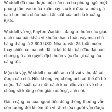
Waddell đã mua được một căn nhà ba phòng ngủ, một
phòng tắm vào mùa xuân này sau khi đưa ra mức giá
cao hơn mức chào bán. Lãi suất của anh là khoảng
6,5%.
THỜI BÁO VTV
Waddell và vợ, Payton Waddell, đang trì hoãn các giao
dịch mua bán khác vì khoản thanh toán vay mua nhà
Theo dõi báo trên
hàng tháng là 2.600 USD. Nhà tư vấn 25 tuổi muốn
thay chiếc xe mà anh đã lái kể từ khi bắt đầu đại học,
Cơ quan chủ quản:
Đài Truyền hình Việt Nam
nhưng giờ anh quyết định hoãn việc đó lại càng lâu
Cơ quan báo chí:
Thời báo VTV
càng tốt.
Giấy phép hoạt động báo in và báo điện tử số 483/GP-BTTTT
Mặc dù vậy, Waddell cho biết anh rất vui vì họ đã có
cấp ngày 29/12/2023
được căn nhà. Nếu không, vợ chồng anh có thể đã bỏ
Tổng Biên tập:
Vũ Thanh Thủy
cuộc. "Lãi suất cao một cách khó hiểu và có vẻ như
Phó Tổng Biên tập:
Nguyễn Thị Mỹ Hạnh, Phạm Quốc Thắng,
chúng sẽ không sớm giảm xuống", anh nói.
Nguyễn Trọng Ninh
Tổng đài VTV:
024.38 355 931 - 024.38 355 932
Gánh nặng nợ của người tiêu dùng thông thường vẫn
Ðiện thoại Thời báo VTV:
024.66 897 897
còn tương đối khiêm tốn vì rất nhiều người vẫn được