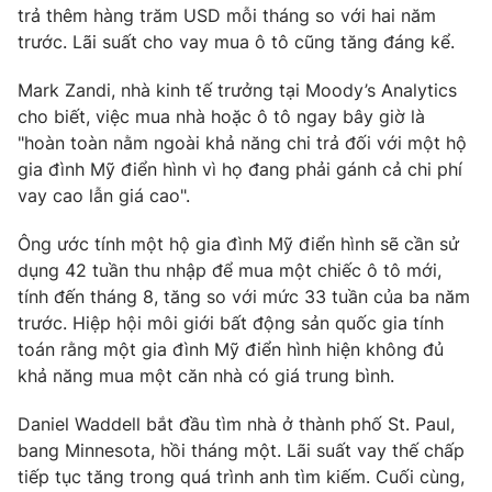
trả thêm hàng trăm USD mỗi tháng so với hai năm
Photo
Infographic
trước. Lãi suất cho vay mua ô tô cũng tăng đáng kể.
Mark Zandi, nhà kinh tế trưởng tại Moody’s Analytics
Video
Shorts video
cho biết, việc mua nhà hoặc ô tô ngay bây giờ là
"hoàn toàn nằm ngoài khả năng chi trả đối với một hộ
VTV Money
VTV Thể thao
gia đình Mỹ điển hình vì họ đang phải gánh cả chi phí
vay cao lẫn giá cao".
VTV Sức khoẻ
Bất động sản
Ông ước tính một hộ gia đình Mỹ điển hình sẽ cần sử
dụng 42 tuần thu nhập để mua một chiếc ô tô mới,
Thị trường 24h
Tấm lòng Việt
tính đến tháng 8, tăng so với mức 33 tuần của ba năm
trước. Hiệp hội môi giới bất động sản quốc gia tính
toán rằng một gia đình Mỹ điển hình hiện không đủ
VTV4
Vươn mình bằng AI
khả năng mua một căn nhà có giá trung bình.
VTV9
VTV8
Daniel Waddell bắt đầu tìm nhà ở thành phố St. Paul,
bang Minnesota, hồi tháng một. Lãi suất vay thế chấp
tiếp tục tăng trong quá trình anh tìm kiếm. Cuối cùng,
Liên hệ tòa soạn
English