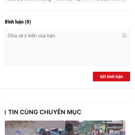
Bình luận
(
0
)
Gửi bình luận
TIN CÙNG CHUYÊN MỤC