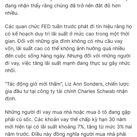
Phim VTV
đang nhận thấy rằng chúng đã trở nên đắt đỏ hơn
Giải trí
nhiều.
Hậu trường
Điện ảnh
Đời sống
Nhân vật
Các quan chức FED tuần trước phát đi tín hiệu rằng họ
Âm nhạc
có kế hoạch duy trì lãi suất ở mức cao trong một thời
Du lịch
Khán giả
gian. Đối với những gia đình không có nhu cầu vay
Giáo dục
Sao
vốn, lãi suất cao có thể không ảnh hưởng quá nhiều
Làm đẹp
Giải sao mai
Tuyển sinh
đến cuộc sống hàng ngày. Nhưng đối với những người
Công nghệ
Chất lượng cuộc sống
đi vay, việc tăng lãi suất mạnh đang thực sự gây nhức
Học trực tuyến
nhối.
Hitech Công nghệ tương lai
Giao lưu trực tuyến
"Tác động giờ mới thấm", Liz Ann Sonders, chiến lược
Sản phẩm
gia đầu tư tại công ty tài chính Charles Schwab nhận
Lịch phát sóng
Thị trường
định.
Tư vấn
Những người đi vay mua nhà hoặc mua ô tô đang gặp
Chuyên mục khác
phải cú sốc. Các khoản vay thế chấp kỳ hạn 30 năm
mới hiện tại có lãi suất khoảng 7%, tăng từ mức 3% hai
Emagazine
Podcast
năm trước. Điều này đồng nghĩa người mua nhà phải