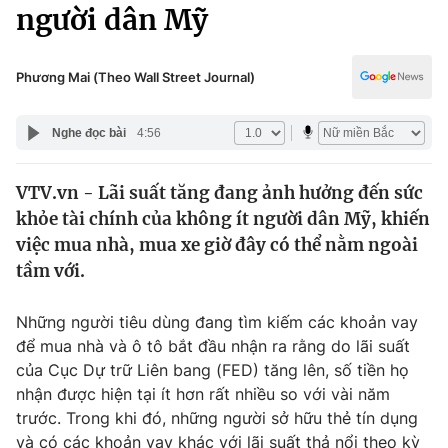
Chính trị
người dân Mỹ
Truyền hình
Văn hóa - Giải trí
Xã hội
Y tế
Phương Mai (Theo Wall Street Journal)
Đời sống
Pháp luật
Công nghệ
Nghe đọc bài
4:56
Giáo dục
Y tế
VTV.vn - Lãi suất tăng đang ảnh hưởng đến sức
khỏe tài chính của không ít người dân Mỹ, khiến
Thế giới
việc mua nhà, mua xe giờ đây có thể nằm ngoài
tầm với.
Tin tức
Kinh tế
Thế giới đó đây
Những người tiêu dùng đang tìm kiếm các khoản vay
Tài chính
để mua nhà và ô tô bắt đầu nhận ra rằng do lãi suất
Dữ liệu và đời sống
Câu chuyện quốc tế
của Cục Dự trữ Liên bang (FED) tăng lên, số tiền họ
Thị trường
nhận được hiện tại ít hơn rất nhiều so với vài năm
Truyền hình
Góc doanh nghiệp
trước. Trong khi đó, những người sở hữu thẻ tín dụng
và có các khoản vay khác với lãi suất thả nổi theo kỳ