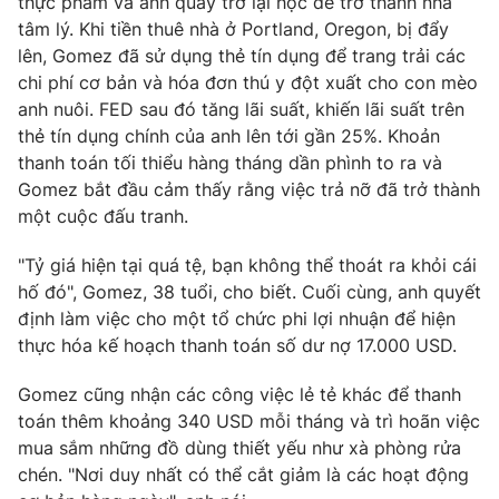
thực phẩm và anh quay trở lại học để trở thành nhà
tâm lý. Khi tiền thuê nhà ở Portland, Oregon, bị đẩy
lên, Gomez đã sử dụng thẻ tín dụng để trang trải các
chi phí cơ bản và hóa đơn thú y đột xuất cho con mèo
anh nuôi. FED sau đó tăng lãi suất, khiến lãi suất trên
thẻ tín dụng chính của anh lên tới gần 25%. Khoản
thanh toán tối thiểu hàng tháng dần phình to ra và
Gomez bắt đầu cảm thấy rằng việc trả nỡ đã trở thành
một cuộc đấu tranh.
"Tỷ giá hiện tại quá tệ, bạn không thể thoát ra khỏi cái
hố đó", Gomez, 38 tuổi, cho biết. Cuối cùng, anh quyết
định làm việc cho một tổ chức phi lợi nhuận để hiện
thực hóa kế hoạch thanh toán số dư nợ 17.000 USD.
Gomez cũng nhận các công việc lẻ tẻ khác để thanh
toán thêm khoảng 340 USD mỗi tháng và trì hoãn việc
mua sắm những đồ dùng thiết yếu như xà phòng rửa
chén. "Nơi duy nhất có thể cắt giảm là các hoạt động