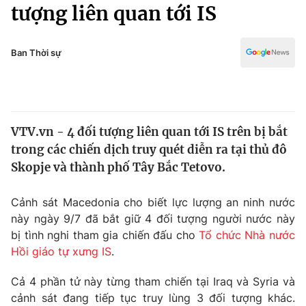
Chính trị
tượng liên quan tới IS
Truyền hình
Văn hóa - Giải trí
Xã hội
Y tế
Ban Thời sự
Đời sống
Pháp luật
Công nghệ
Giáo dục
Y tế
VTV.vn - 4 đối tượng liên quan tới IS trên bị bắt
trong các chiến dịch truy quét diễn ra tại thủ đô
Thế giới
Skopje và thành phố Tây Bắc Tetovo.
Tin tức
Kinh tế
Cảnh sát Macedonia cho biết lực lượng an ninh nước
Thế giới đó đây
này ngày 9/7 đã bắt giữ 4 đối tượng người nước này
Tài chính
bị tình nghi tham gia chiến đấu cho
Tổ chức Nhà nước
Dữ liệu và đời sống
Câu chuyện quốc tế
Hồi giáo tự xưng IS
.
Thị trường
Truyền hình
Cả 4 phần tử này từng tham chiến tại Iraq và Syria và
Góc doanh nghiệp
cảnh sát đang tiếp tục truy lùng 3 đối tượng khác.