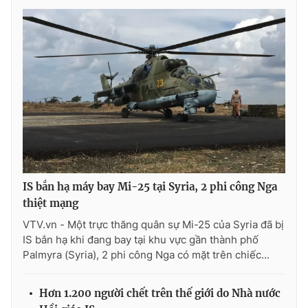
Photo
Infographic
Video
Shorts video
VTV Money
VTV Thể thao
VTV Sức khoẻ
Bất động sản
Thị trường 24h
Tấm lòng Việt
IS bắn hạ máy bay Mi-25 tại Syria, 2 phi công Nga
thiệt mạng
VTV4
Vươn mình bằng AI
VTV.vn - Một trực thăng quân sự Mi-25 của Syria đã bị
IS bắn hạ khi đang bay tại khu vực gần thành phố
Palmyra (Syria), 2 phi công Nga có mặt trên chiếc...
VTV9
VTV8
Hơn 1.200 người chết trên thế giới do Nhà nước
Liên hệ tòa soạn
English