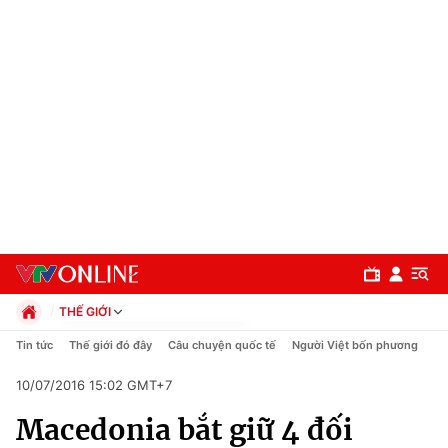
THẾ GIỚI
Chính trị
Tin tức
Thế giới đó đây
Câu chuyện quốc tế
Người Việt bốn phương
Xã hội
10/07/2016 15:02 GMT+7
Pháp luật
Chuyên mục
Kinh tế
Macedonia bắt giữ 4 đối
Thể thao