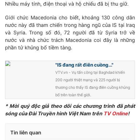
Phim VTV
Nhiều máy tính, điện thoại và hộ chiếu đã bị thu giữ.
Giải trí
Hậu trường
Giới chức Macedonia cho biết, khoảng 130 công dân
Điện ảnh
Đời sống
nước này đã tham chiến trong hàng ngũ của IS tại Iraq
Nhân vật
Âm nhạc
và Syria. Trong số đó, 72 người đã từ Syria trở về
Du lịch
Khán giả
nước và nhà chức trách Macedonia coi đây là những
Giáo dục
Sao
phần tử khủng bố tiềm tàng.
Làm đẹp
Giải sao mai
Tuyển sinh
Công nghệ
Chất lượng cuộc sống
"IS đang rất điên cuồng..."
Học trực tuyến
VTV.vn - Vụ tấn công tại Baghdad khiến
Hitech Công nghệ tương lai
Giao lưu trực tuyến
200 người thiệt mạng và 225 người bị
Sản phẩm
thương cho thấy IS đang điên cuồng khủng
bố trên toàn thế giới.
Lịch phát sóng
Thị trường
* Mời quý độc giả theo dõi các chương trình đã phát
Tư vấn
sóng của Đài Truyền hình Việt Nam trên
TV Online
!
Chuyên mục khác
Emagazine
Podcast
Tin liên quan