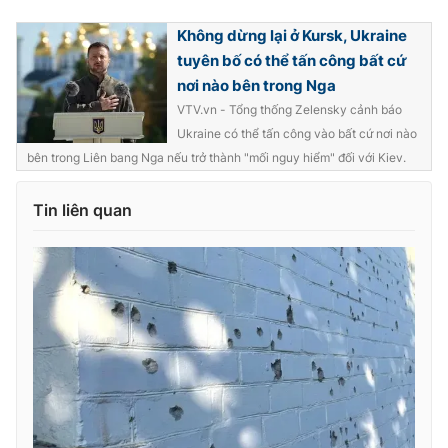
Ðiện thoại Thời báo VTV:
024.66 897 897
Không dừng lại ở Kursk, Ukraine
Email:
toasoan@vtv.vn
tuyên bố có thể tấn công bất cứ
Liên hệ quảng cáo:
024-7300.7108
nơi nào bên trong Nga
VTV.vn - Tổng thống Zelensky cảnh báo
Ukraine có thể tấn công vào bất cứ nơi nào
bên trong Liên bang Nga nếu trở thành "mối nguy hiểm" đối với Kiev.
Tin liên quan
® Cấm sao chép dưới mọi hình thức nếu không có sự chấp
thuận bằng văn bản. Ghi rõ nguồn VTV.vn khi phát hành lại
thông tin từ website này.