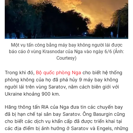
Photo
Infographic
Video
Shorts video
VTV Money
VTV Thể thao
Một vụ tấn công bằng máy bay không người lái được
báo cáo ở vùng Krasnodar của Nga vào ngày 6/6 (Ảnh:
Courtesy)
VTV Sức khoẻ
Bất động sản
Trong khi đó,
Bộ quốc phòng Nga
cho biết hệ thống
Thị trường 24h
Tấm lòng Việt
phòng không của họ đã phá hủy 9 máy bay không
người lái trên vùng Saratov, nằm cách biên giới với
Ukraine khoảng 900 km.
VTV4
Vươn mình bằng AI
Hãng thông tấn RIA của Nga đưa tin các chuyến bay
VTV9
VTV8
đã bị hạn chế tại sân bay Saratov. Ông Basurgin cũng
cho biết các dịch vụ khẩn cấp đã được triển khai tại
các địa điểm bị ảnh hưởng ở Saratov và Engels, những
Liên hệ tòa soạn
English