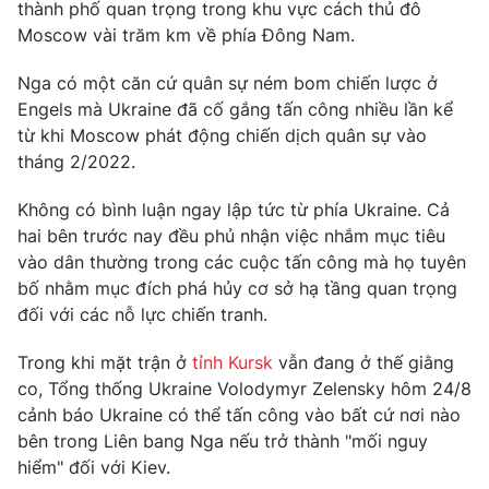
thành phố quan trọng trong khu vực cách thủ đô
Moscow vài trăm km về phía Đông Nam.
Nga có một căn cứ quân sự ném bom chiến lược ở
THỜI BÁO VTV
Engels mà Ukraine đã cố gắng tấn công nhiều lần kể
từ khi Moscow phát động chiến dịch quân sự vào
tháng 2/2022.
Không có bình luận ngay lập tức từ phía Ukraine. Cả
Theo dõi báo trên
hai bên trước nay đều phủ nhận việc nhắm mục tiêu
vào dân thường trong các cuộc tấn công mà họ tuyên
Cơ quan chủ quản:
Đài Truyền hình Việt Nam
bố nhằm mục đích phá hủy cơ sở hạ tầng quan trọng
Cơ quan báo chí:
Thời báo VTV
đối với các nỗ lực chiến tranh.
Giấy phép hoạt động báo in và báo điện tử số 483/GP-BTTTT
cấp ngày 29/12/2023
Trong khi mặt trận ở
tỉnh Kursk
vẫn đang ở thế giằng
co, Tổng thống Ukraine Volodymyr Zelensky hôm 24/8
Tổng Biên tập:
Vũ Thanh Thủy
cảnh báo Ukraine có thể tấn công vào bất cứ nơi nào
Phó Tổng Biên tập:
Nguyễn Thị Mỹ Hạnh, Phạm Quốc Thắng,
bên trong Liên bang Nga nếu trở thành "mối nguy
Nguyễn Trọng Ninh
hiểm" đối với Kiev.
Tổng đài VTV:
024.38 355 931 - 024.38 355 932