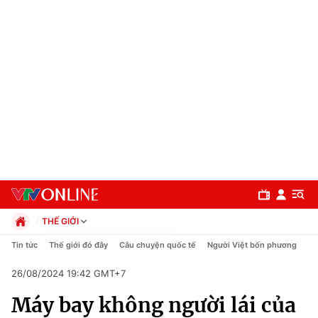
THẾ GIỚI
Chính trị
Tin tức
Thế giới đó đây
Câu chuyện quốc tế
Người Việt bốn phương
Xã hội
26/08/2024 19:42 GMT+7
Pháp luật
Chuyên mục
Kinh tế
Máy bay không người lái của
Thể thao