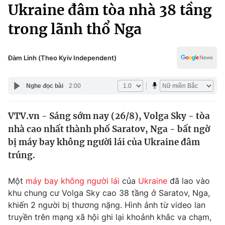
Chính trị
Ukraine đâm tòa nhà 38 tầng
Truyền hình
trong lãnh thổ Nga
Văn hóa - Giải trí
Xã hội
Y tế
Đời sống
Đàm Linh (Theo Kyiv Independent)
Pháp luật
Công nghệ
Giáo dục
Nghe đọc bài
2:00
Y tế
VTV.vn - Sáng sớm nay (26/8), Volga Sky - tòa
Thế giới
nhà cao nhất thành phố Saratov, Nga - bất ngờ
Tin tức
bị máy bay không người lái của Ukraine đâm
Kinh tế
trúng.
Thế giới đó đây
Tài chính
Dữ liệu và đời sống
Câu chuyện quốc tế
Một
máy bay không người lái
của
Ukraine
đã lao vào
Thị trường
khu chung cư Volga Sky cao 38 tầng ở Saratov, Nga,
khiến 2 người bị thương nặng. Hình ảnh từ video lan
Truyền hình
Góc doanh nghiệp
truyền trên mạng xã hội ghi lại khoảnh khắc va chạm,