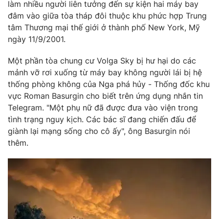
Phim VTV
làm nhiều người liên tưởng đến sự kiện hai máy bay
Giải trí
đâm vào giữa tòa tháp đôi thuộc khu phức hợp Trung
Hậu trường
tâm Thương mại thế giới ở thành phố New York, Mỹ
Điện ảnh
Đời sống
ngày 11/9/2001.
Nhân vật
Âm nhạc
Du lịch
Một phần tòa chung cư Volga Sky bị hư hại do các
Khán giả
Giáo dục
Sao
mảnh vỡ rơi xuống từ máy bay không người lái bị hệ
Làm đẹp
Giải sao mai
thống phòng không của Nga phá hủy - Thống đốc khu
Tuyển sinh
Công nghệ
vực Roman Basurgin cho biết trên ứng dụng nhắn tin
Chất lượng cuộc sống
Học trực tuyến
Telegram. "Một phụ nữ đã được đưa vào viện trong
Hitech Công nghệ tương lai
tình trạng nguy kịch. Các bác sĩ đang chiến đấu để
Giao lưu trực tuyến
giành lại mạng sống cho cô ấy", ông Basurgin nói
Sản phẩm
thêm.
Lịch phát sóng
Thị trường
Tư vấn
Chuyên mục khác
Emagazine
Podcast