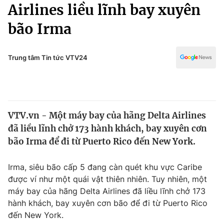
Chính trị
Airlines liều lĩnh bay xuyên
Truyền hình
bão Irma
Văn hóa - Giải trí
Xã hội
Y tế
Đời sống
Trung tâm Tin tức VTV24
Pháp luật
Công nghệ
Giáo dục
Y tế
VTV.vn - Một máy bay của hãng Delta Airlines
Thế giới
đã liều lĩnh chở 173 hành khách, bay xuyên cơn
Tin tức
bão Irma để đi từ Puerto Rico đến New York.
Kinh tế
Thế giới đó đây
Irma, siêu bão cấp 5 đang càn quét khu vực Caribe
Tài chính
Dữ liệu và đời sống
được ví như một quái vật thiên nhiên. Tuy nhiên, một
Câu chuyện quốc tế
Thị trường
máy bay của hãng Delta Airlines đã liều lĩnh chở 173
hành khách, bay xuyên cơn bão để đi từ Puerto Rico
Truyền hình
Góc doanh nghiệp
đến New York.