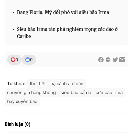
Bang Floria, Mỹ đối phó với siêu bão Irma
THỜI BÁO VTV
Siêu bão Irma tàn phá nghiêm trọng các đảo ở
Caribe
Theo dõi báo trên
0
0
Cơ quan chủ quản:
Đài Truyền hình Việt Nam
Cơ quan báo chí:
Thời báo VTV
Từ khóa:
thời tiết
hạ cánh an toàn
Giấy phép hoạt động báo in và báo điện tử số 483/GP-BTTTT
chuyên gia hàng không
siêu bão cấp 5
cơn bão Irma
cấp ngày 29/12/2023
bay xuyên bão
Tổng Biên tập:
Vũ Thanh Thủy
Phó Tổng Biên tập:
Nguyễn Thị Mỹ Hạnh, Phạm Quốc Thắng,
Nguyễn Trọng Ninh
Bình luận
(
0
)
Tổng đài VTV:
024.38 355 931 - 024.38 355 932