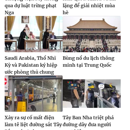
qua dự luật trừng phạt
lặng để giải nhiệt mùa
Nga
hè
Saudi Arabia, Thổ Nhĩ
Bùng nổ du lịch thông
Kỳ và Pakistan ký hiệp
minh tại Trung Quốc
ước phòng thủ chung
Xảy ra sự cố mất điện
Tây Ban Nha triệt phá
làm tê liệt đường sắt Tây
đường dây đưa người