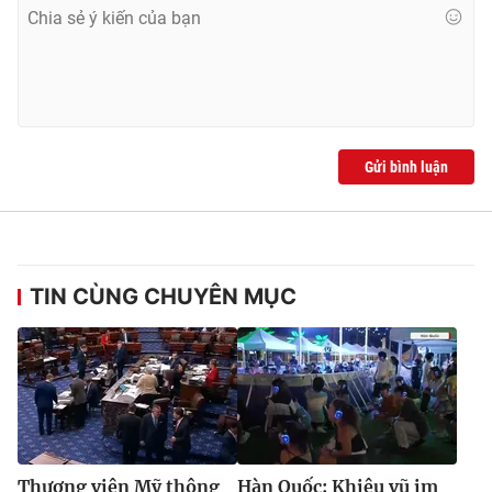
Ðiện thoại Thời báo VTV:
024.66 897 897
Email:
toasoan@vtv.vn
Liên hệ quảng cáo:
024-7300.7108
Gửi bình luận
TIN CÙNG CHUYÊN MỤC
® Cấm sao chép dưới mọi hình thức nếu không có sự chấp
thuận bằng văn bản. Ghi rõ nguồn VTV.vn khi phát hành lại
thông tin từ website này.
Thượng viện Mỹ thông
Hàn Quốc: Khiêu vũ im