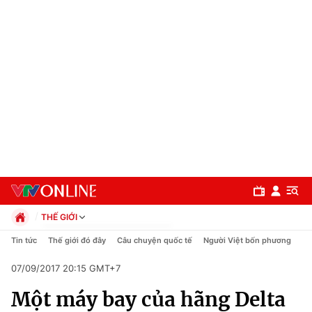
THẾ GIỚI
Chính trị
Tin tức
Thế giới đó đây
Câu chuyện quốc tế
Người Việt bốn phương
Xã hội
07/09/2017 20:15 GMT+7
Pháp luật
Chuyên mục
Kinh tế
Một máy bay của hãng Delta
Thể thao