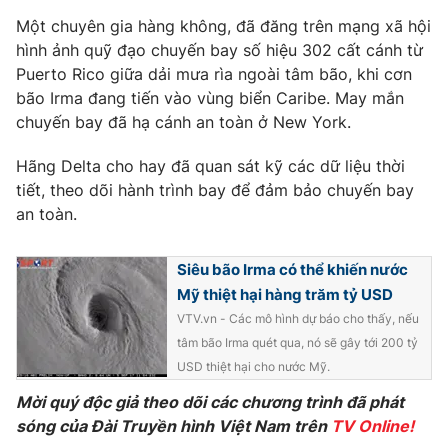
Phim VTV
Giải trí
Một chuyên gia hàng không, đã đăng trên mạng xã hội
Hậu trường
hình ảnh quỹ đạo chuyến bay số hiệu 302 cất cánh từ
Điện ảnh
Puerto Rico giữa dải mưa rìa ngoài tâm bão, khi cơn
Đời sống
Nhân vật
bão Irma đang tiến vào vùng biển Caribe. May mắn
Âm nhạc
Du lịch
chuyến bay đã hạ cánh an toàn ở New York.
Khán giả
Giáo dục
Sao
Làm đẹp
Giải sao mai
Hãng Delta cho hay đã quan sát kỹ các dữ liệu thời
Tuyển sinh
tiết, theo dõi hành trình bay để đảm bảo chuyến bay
Công nghệ
Chất lượng cuộc sống
an toàn.
Học trực tuyến
Hitech Công nghệ tương lai
Giao lưu trực tuyến
Siêu bão Irma có thể khiến nước
Sản phẩm
Mỹ thiệt hại hàng trăm tỷ USD
Lịch phát sóng
Thị trường
VTV.vn - Các mô hình dự báo cho thấy, nếu
tâm bão Irma quét qua, nó sẽ gây tới 200 tỷ
Tư vấn
USD thiệt hại cho nước Mỹ.
Chuyên mục khác
Mời quý độc giả theo dõi các chương trình đã phát
Emagazine
Podcast
sóng của Đài Truyền hình Việt Nam trên
TV Online!