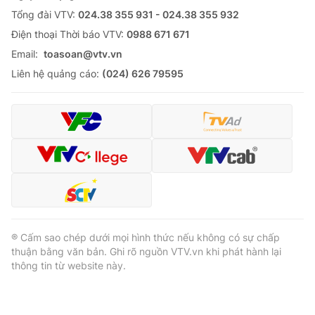
Tổng đài VTV:
024.38 355 931 - 024.38 355 932
Ðiện thoại Thời báo VTV:
0988 671 671
Email:
toasoan@vtv.vn
Liên hệ quảng cáo:
(024) 626 79595
® Cấm sao chép dưới mọi hình thức nếu không có sự chấp
thuận bằng văn bản. Ghi rõ nguồn VTV.vn khi phát hành lại
thông tin từ website này.