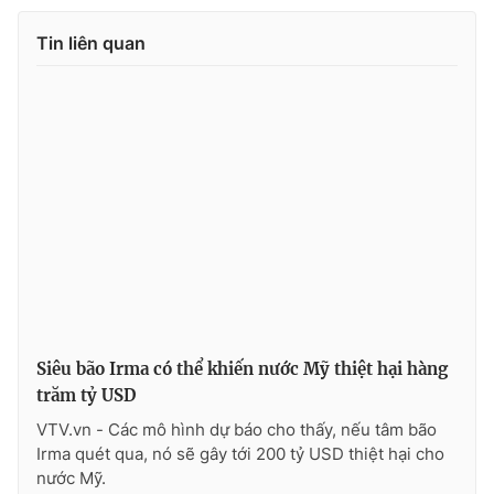
Photo
Infographic
Tin liên quan
Video
Shorts video
VTV Money
VTV Thể thao
VTV Sức khoẻ
Bất động sản
Thị trường 24h
Tấm lòng Việt
VTV4
Vươn mình bằng AI
Siêu bão Irma có thể khiến nước Mỹ thiệt hại hàng
trăm tỷ USD
VTV9
VTV8
VTV.vn - Các mô hình dự báo cho thấy, nếu tâm bão
Irma quét qua, nó sẽ gây tới 200 tỷ USD thiệt hại cho
nước Mỹ.
Liên hệ tòa soạn
English