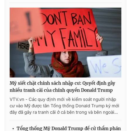
Photo
Infographic
Video
Shorts video
VTV Money
VTV Thể thao
VTV Sức khoẻ
Bất động sản
Thị trường 24h
Tấm lòng Việt
Mỹ siết chặt chính sách nhập cư: Quyết định gây
nhiều tranh cãi của chính quyền Donald Trump
VTV4
Vươn mình bằng AI
VTV.vn - Các quy định mới về kiểm soát người nhập
cư vào Mỹ được tân Tổng thống Donald Trump ký mới
VTV9
VTV8
đây đã gây ra tranh cãi ở cả bên trong và bên ngoài...
Liên hệ tòa soạn
English
Tổng thống Mỹ Donald Trump đề cử thẩm phán