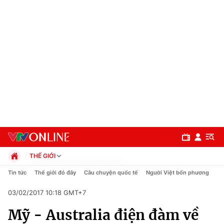
THẾ GIỚI
Chính trị
Tin tức
Thế giới đó đây
Câu chuyện quốc tế
Người Việt bốn phương
Xã hội
03/02/2017 10:18 GMT+7
Pháp luật
Chuyên mục
Kinh tế
Mỹ - Australia điện đàm về
Thể thao