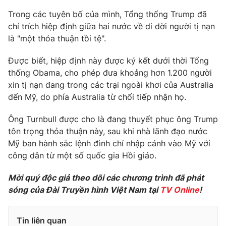
Phim VTV
Giải trí
Trong các tuyên bố của mình, Tổng thống Trump đã
Hậu trường
chỉ trích hiệp định giữa hai nước về di dời người tị nạn
Điện ảnh
là "một thỏa thuận tồi tệ".
Đời sống
Nhân vật
Âm nhạc
Được biết, hiệp định này được ký kết dưới thời Tổng
Du lịch
Khán giả
Giáo dục
Sao
thống Obama, cho phép đưa khoảng hơn 1.200 người
Làm đẹp
Giải sao mai
xin tị nạn đang trong các trại ngoài khơi của Australia
Tuyển sinh
đến Mỹ, do phía Australia từ chối tiếp nhận họ.
Công nghệ
Chất lượng cuộc sống
Học trực tuyến
Ông Turnbull được cho là đang thuyết phục ông Trump
Hitech Công nghệ tương lai
Giao lưu trực tuyến
tôn trọng thỏa thuận này, sau khi nhà lãnh đạo nước
Sản phẩm
Mỹ ban hành sắc lệnh đình chỉ nhập cảnh vào Mỹ với
công dân từ một số quốc gia Hồi giáo.
Lịch phát sóng
Thị trường
Mời quý độc giả theo dõi các chương trình đã phát
Tư vấn
sóng của Đài Truyền hình Việt Nam tại
TV Online
!
Chuyên mục khác
Emagazine
Podcast
Tin liên quan