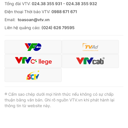
Tổng đài VTV:
024.38 355 931 - 024.38 355 932
Ðiện thoại Thời báo VTV:
0988 671 671
Email:
toasoan@vtv.vn
Liên hệ quảng cáo:
(024) 626 79595
® Cấm sao chép dưới mọi hình thức nếu không có sự chấp
thuận bằng văn bản. Ghi rõ nguồn VTV.vn khi phát hành lại
thông tin từ website này.