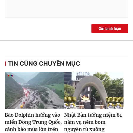
Ðiện thoại Thời báo VTV:
024.66 897 897
Email:
toasoan@vtv.vn
Liên hệ quảng cáo:
024-7300.7108
Gửi bình luận
TIN CÙNG CHUYÊN MỤC
® Cấm sao chép dưới mọi hình thức nếu không có sự chấp
thuận bằng văn bản. Ghi rõ nguồn VTV.vn khi phát hành lại
Bão Dolphin hướng vào
Nhật Bản tưởng niệm 81
thông tin từ website này.
miền Đông Trung Quốc,
năm vụ ném bom
cảnh báo mưa lớn trên
nguyên tử xuống