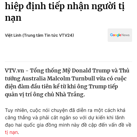
Chính trị
hiệp định tiếp nhận người tị
Truyền hình
nạn
Văn hóa - Giải trí
Xã hội
Y tế
Đời sống
Việt Linh (Trung tâm Tin tức VTV24)
Pháp luật
Công nghệ
Giáo dục
Y tế
VTV.vn - Tổng thống Mỹ Donald Trump và Thủ
Thế giới
tướng Australia Malcolm Turnbull vừa có cuộc
Tin tức
điện đàm đầu tiên kể từ khi ông Trump tiếp
Kinh tế
quản vị trí ông chủ Nhà Trắng.
Thế giới đó đây
Tài chính
Dữ liệu và đời sống
Câu chuyện quốc tế
Tuy nhiên, cuộc nói chuyện đã diễn ra một cách khá
Thị trường
căng thẳng và phải cắt ngắn so với dự kiến khi lãnh
đạo hai quốc gia đồng minh này đề cập đến vấn đề về
Truyền hình
Góc doanh nghiệp
tị nạn
.