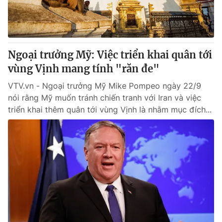
Thị trường 24h
Tấm lòng Việt
VTV4
Vươn mình bằng AI
Ngoại trưởng Mỹ: Việc triển khai quân tới
VTV9
VTV8
vùng Vịnh mang tính "răn đe"
VTV.vn - Ngoại trưởng Mỹ Mike Pompeo ngày 22/9
Liên hệ tòa soạn
English
nói rằng Mỹ muốn tránh chiến tranh với Iran và việc
triển khai thêm quân tới vùng Vịnh là nhằm mục đích...
THỜI BÁO VTV
Theo dõi báo trên
Cơ quan chủ quản:
Đài Truyền hình Việt Nam
Cơ quan báo chí:
Thời báo VTV