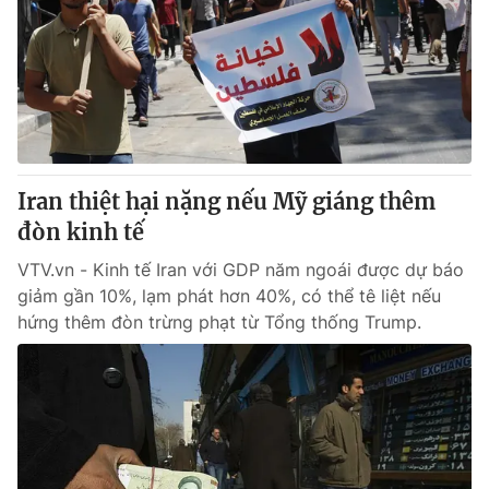
Tin tức
Kinh tế
Thế giới đó đây
Tài chính
Dữ liệu và đời sống
Câu chuyện quốc tế
Thị trường
Truyền hình
Góc doanh nghiệp
Iran thiệt hại nặng nếu Mỹ giáng thêm
Phim VTV
đòn kinh tế
Giải trí
Hậu trường
VTV.vn - Kinh tế Iran với GDP năm ngoái được dự báo
Điện ảnh
giảm gần 10%, lạm phát hơn 40%, có thể tê liệt nếu
Đời sống
Nhân vật
hứng thêm đòn trừng phạt từ Tổng thống Trump.
Âm nhạc
Du lịch
Khán giả
Giáo dục
Sao
Làm đẹp
Giải sao mai
Tuyển sinh
Công nghệ
Chất lượng cuộc sống
Học trực tuyến
Hitech Công nghệ tương lai