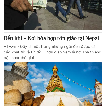
Giao lưu trực tuyến
Sản phẩm
Lịch phát sóng
Thị trường
Tư vấn
Chuyên mục khác
Đền khỉ - Nơi hòa hợp tôn giáo tại Nepal
Emagazine
Podcast
VTV.vn - Đây là một trong những ngôi đền được cả
các Phật tử và tín đồ Hindu giáo xem là nơi linh thiêng
Photo
Infographic
bậc nhất thế giới.
Video
Shorts video
VTV Money
VTV Thể thao
VTV Sức khoẻ
Bất động sản