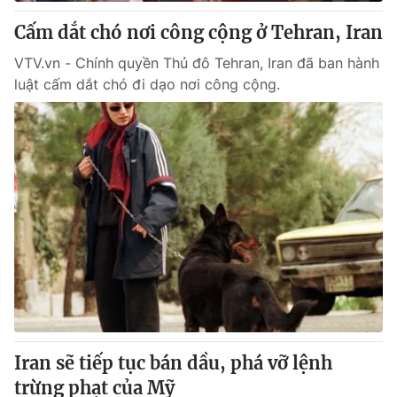
Cấm dắt chó nơi công cộng ở Tehran, Iran
® Cấm sao chép dưới mọi hình thức nếu không có sự chấp
VTV.vn - Chính quyền Thủ đô Tehran, Iran đã ban hành
thuận bằng văn bản. Ghi rõ nguồn VTV.vn khi phát hành lại
luật cấm dắt chó đi dạo nơi công cộng.
thông tin từ website này.
Iran sẽ tiếp tục bán dầu, phá vỡ lệnh
trừng phạt của Mỹ