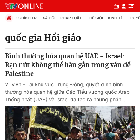
CHÍNH TRỊ
XÃ HỘI
PHÁP LUẬT
THẾ GIỚI
KINH TẾ
TRUYỀ
quốc gia Hồi giáo
Chuyên mục
Bình thường hóa quan hệ UAE - Israel:
Chính trị
Rạn nứt không thể hàn gắn trong vấn đề
Palestine
Xã hội
VTV.vn - Tại khu vực Trung Đông, quyết định bình
thường hóa quan hệ giữa Các Tiểu vương quốc Arab
Pháp luật
Thống nhất (UAE) và Israel đã tạo ra những phản...
Y tế
Thế giới