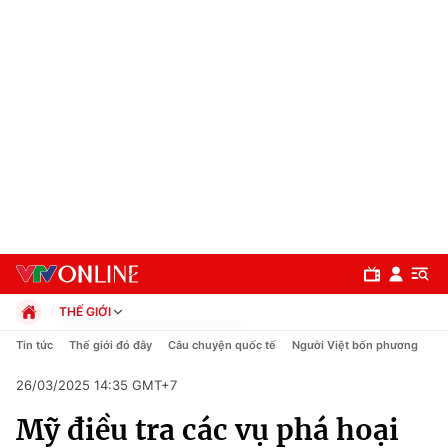
THẾ GIỚI
Chính trị
Tin tức
Thế giới đó đây
Câu chuyện quốc tế
Người Việt bốn phương
Xã hội
26/03/2025 14:35 GMT+7
Pháp luật
Chuyên mục
Kinh tế
Mỹ điều tra các vụ phá hoại
Thể thao