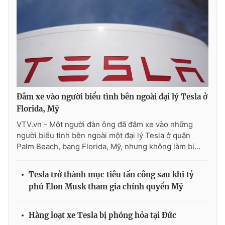
Ðiện thoại Thời báo VTV:
024.66 897 897
Email:
toasoan@vtv.vn
Liên hệ quảng cáo:
024-7300.7108
Đâm xe vào người biểu tình bên ngoài đại lý Tesla ở
Florida, Mỹ
VTV.vn - Một người đàn ông đã đâm xe vào những
người biểu tình bên ngoài một đại lý Tesla ở quận
Palm Beach, bang Florida, Mỹ, nhưng không làm bị...
Tesla trở thành mục tiêu tấn công sau khi tỷ
® Cấm sao chép dưới mọi hình thức nếu không có sự chấp
thuận bằng văn bản. Ghi rõ nguồn VTV.vn khi phát hành lại
phú Elon Musk tham gia chính quyền Mỹ
thông tin từ website này.
Hàng loạt xe Tesla bị phóng hỏa tại Đức