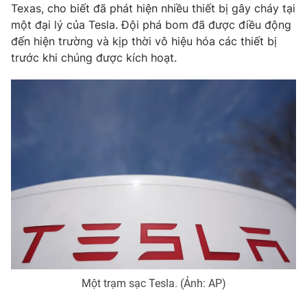
Phim VTV
Texas, cho biết đã phát hiện nhiều thiết bị gây cháy tại
Giải trí
một đại lý của Tesla. Đội phá bom đã được điều động
Hậu trường
đến hiện trường và kịp thời vô hiệu hóa các thiết bị
Điện ảnh
Đời sống
trước khi chúng được kích hoạt.
Nhân vật
Âm nhạc
Du lịch
Khán giả
Giáo dục
Sao
Làm đẹp
Giải sao mai
Tuyển sinh
Công nghệ
Chất lượng cuộc sống
Học trực tuyến
Hitech Công nghệ tương lai
Giao lưu trực tuyến
Sản phẩm
Lịch phát sóng
Thị trường
Tư vấn
Chuyên mục khác
Một trạm sạc Tesla. (Ảnh: AP)
Emagazine
Podcast