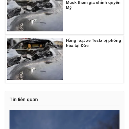
Musk tham gia chính quyền
Mỹ
THỜI BÁO VTV
Hàng loạt xe Tesla bị phóng
hỏa tại Đức
Theo dõi báo trên
Cơ quan chủ quản:
Đài Truyền hình Việt Nam
Cơ quan báo chí:
Thời báo VTV
Giấy phép hoạt động báo in và báo điện tử số 483/GP-BTTTT
cấp ngày 29/12/2023
Tin liên quan
Tổng Biên tập:
Vũ Thanh Thủy
Phó Tổng Biên tập:
Nguyễn Thị Mỹ Hạnh, Phạm Quốc Thắng,
Nguyễn Trọng Ninh
Tổng đài VTV:
024.38 355 931 - 024.38 355 932