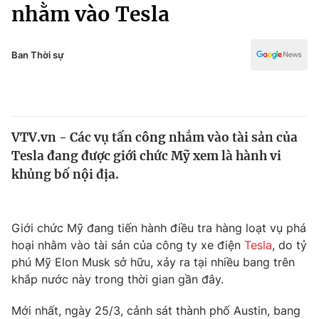
Chính trị
nhằm vào Tesla
Truyền hình
Văn hóa - Giải trí
Xã hội
Y tế
Ban Thời sự
Đời sống
Pháp luật
Công nghệ
Giáo dục
Y tế
VTV.vn - Các vụ tấn công nhắm vào tài sản của
Tesla đang được giới chức Mỹ xem là hành vi
Thế giới
khủng bố nội địa.
Tin tức
Kinh tế
Thế giới đó đây
Giới chức Mỹ đang tiến hành điều tra hàng loạt vụ phá
Tài chính
hoại nhằm vào tài sản của công ty xe điện
Tesla
, do tỷ
Dữ liệu và đời sống
Câu chuyện quốc tế
phú Mỹ Elon Musk sở hữu, xảy ra tại nhiều bang trên
Thị trường
khắp nước này trong thời gian gần đây.
Truyền hình
Góc doanh nghiệp
Mới nhất, ngày 25/3, cảnh sát thành phố Austin, bang