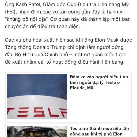
Ông Kash Patel, Giám đốc Cục Điều tra Liên bang Mỹ
Photo
Infographic
(FBI), nhận định các vụ tấn công gần đây là hành vi
"khủng bố nội địa". Cơ quan này đã thành lập một ban
chuyên án để điều tra toàn diện.
Video
Shorts video
Các vụ phá hoại xuất hiện sau khi ông Elon Musk được
VTV Money
VTV Thể thao
Tổng thống Donald Trump chỉ định làm người đứng
đầu Bộ Hiệu quả Chính phủ – một cơ quan mới được
đề xuất nhằm cải tổ hoạt động điều hành liên bang.
VTV Sức khoẻ
Bất động sản
Đâm xe vào người biểu tình
Thị trường 24h
Tấm lòng Việt
bên ngoài đại lý Tesla ở
Florida, Mỹ
VTV4
Vươn mình bằng AI
VTV9
VTV8
Tesla trở thành mục tiêu tấn
Liên hệ tòa soạn
English
công sau khi tỷ phú Elon