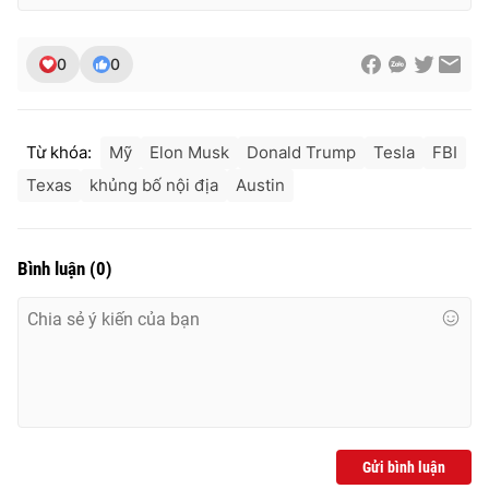
0
0
Từ khóa:
Mỹ
Elon Musk
Donald Trump
Tesla
FBI
Texas
khủng bố nội địa
Austin
Bình luận
(
0
)
Gửi bình luận