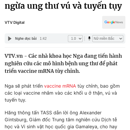
Chính trị
ngừa ung thư vú và tuyến tụy
Truyền hình
Văn hóa - Giải trí
Xã hội
Y tế
VTV Digital
Đời sống
Pháp luật
Công nghệ
Nghe đọc bài
1:42
Giáo dục
Y tế
VTV.vn - Các nhà khoa học Nga đang tiến hành
nghiên cứu các mô hình bệnh ung thư để phát
Thế giới
triển vaccine mRNA tùy chỉnh.
Tin tức
Kinh tế
Nga sẽ phát triển
vaccine mRNA
tùy chỉnh, bao gồm
Thế giới đó đây
các loại vaccine nhắm vào các khối u ở thận, vú và
Tài chính
tuyến tụy.
Dữ liệu và đời sống
Câu chuyện quốc tế
Thị trường
Hãng thông tấn TASS dẫn lời ông Alexander
Truyền hình
Gintsburg, Giám đốc Trung tâm nghiên cứu Dịch tễ
Góc doanh nghiệp
học và Vi sinh vật học quốc gia Gamaleya, cho hay