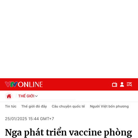
THẾ GIỚI
Chính trị
Tin tức
Thế giới đó đây
Câu chuyện quốc tế
Người Việt bốn phương
Xã hội
25/01/2025 15:44 GMT+7
Pháp luật
Chuyên mục
Kinh tế
Nga phát triển vaccine phòng
Thể thao