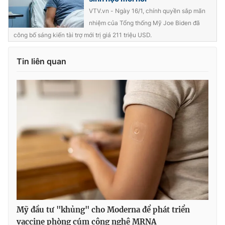
VTV.vn - Ngày 16/1, chính quyền sắp mãn
nhiệm của Tổng thống Mỹ Joe Biden đã
công bố sáng kiến tài trợ mới trị giá 211 triệu USD.
THỜI BÁO VTV
Tin liên quan
Theo dõi báo trên
Cơ quan chủ quản:
Đài Truyền hình Việt Nam
Cơ quan báo chí:
Thời báo VTV
Giấy phép hoạt động báo in và báo điện tử số 483/GP-BTTTT
cấp ngày 29/12/2023
Tổng Biên tập:
Vũ Thanh Thủy
Phó Tổng Biên tập:
Nguyễn Thị Mỹ Hạnh, Phạm Quốc Thắng,
Nguyễn Trọng Ninh
Mỹ đầu tư "khủng" cho Moderna để phát triển
Tổng đài VTV:
024.38 355 931 - 024.38 355 932
vaccine phòng cúm công nghệ MRNA