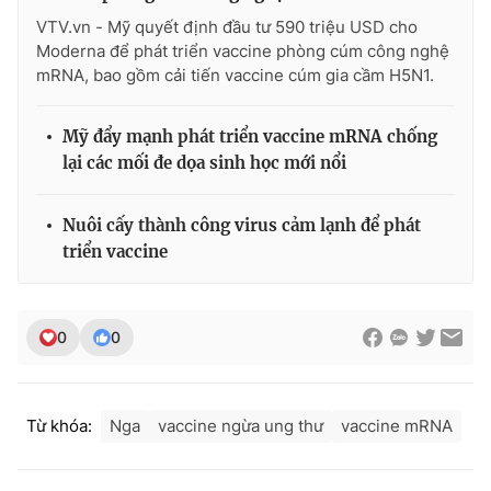
Ðiện thoại Thời báo VTV:
024.66 897 897
VTV.vn - Mỹ quyết định đầu tư 590 triệu USD cho
Email:
toasoan@vtv.vn
Moderna để phát triển vaccine phòng cúm công nghệ
Liên hệ quảng cáo:
024-7300.7108
mRNA, bao gồm cải tiến vaccine cúm gia cầm H5N1.
Mỹ đẩy mạnh phát triển vaccine mRNA chống
lại các mối đe dọa sinh học mới nổi
Nuôi cấy thành công virus cảm lạnh để phát
triển vaccine
0
0
® Cấm sao chép dưới mọi hình thức nếu không có sự chấp
thuận bằng văn bản. Ghi rõ nguồn VTV.vn khi phát hành lại
Từ khóa:
Nga
vaccine ngừa ung thư
vaccine mRNA
thông tin từ website này.