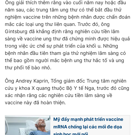
Ông giải thích thêm rằng vào cuối năm nay hoặc đầu
Photo
năm sau, các trung tâm ung thư có thể bắt đầu thử
Infographic
nghiệm vaccine trên những bệnh nhân được chẩn đoán
mắc các loại ung thư liên quan. Trước đó, ông
Video
Shorts video
Gintsburg đã khẳng định rằng nghiên cứu tiền lâm
sàng về vaccine ung thư đã chứng minh được hiệu quả
VTV Money
VTV Thể thao
trong việc ức chế sự phát triển của khối u. Những
bệnh nhân đầu tiên tham gia thử nghiệm lâm sàng có
thể bao gồm người mắc bệnh ung thư hắc tố và ung
VTV Sức khoẻ
Bất động sản
thư phổi tế bào nhỏ.
Thị trường 24h
Tấm lòng Việt
Ông Andrey Kaprin, Tổng giám đốc Trung tâm nghiên
cứu y khoa X quang thuộc Bộ Y tế Nga, trước đó cũng
xác nhận rằng các nghiên cứu tiền lâm sàng về
VTV4
Vươn mình bằng AI
vaccine này đã hoàn thiện.
VTV9
VTV8
Mỹ đẩy mạnh phát triển vaccine
mRNA chống lại các mối đe dọa
Liên hệ tòa soạn
English
sinh học mới nổi