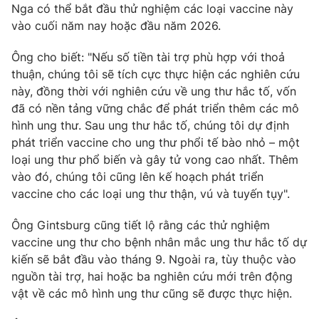
Phim VTV
Nga có thể bắt đầu thử nghiệm các loại vaccine này
Giải trí
vào cuối năm nay hoặc đầu năm 2026.
Hậu trường
Điện ảnh
Đời sống
Ông cho biết: "Nếu số tiền tài trợ phù hợp với thoả
Nhân vật
Âm nhạc
thuận, chúng tôi sẽ tích cực thực hiện các nghiên cứu
Du lịch
Khán giả
này, đồng thời với nghiên cứu về ung thư hắc tố, vốn
Giáo dục
Sao
đã có nền tảng vững chắc để phát triển thêm các mô
Làm đẹp
Giải sao mai
hình ung thư. Sau ung thư hắc tố, chúng tôi dự định
Tuyển sinh
Công nghệ
phát triển vaccine cho ung thư phổi tế bào nhỏ – một
Chất lượng cuộc sống
Học trực tuyến
loại ung thư phổ biến và gây tử vong cao nhất. Thêm
Hitech Công nghệ tương lai
vào đó, chúng tôi cũng lên kế hoạch phát triển
Giao lưu trực tuyến
vaccine cho các loại ung thư thận, vú và tuyến tụy".
Sản phẩm
Lịch phát sóng
Ông Gintsburg cũng tiết lộ rằng các thử nghiệm
Thị trường
vaccine ung thư cho bệnh nhân mắc ung thư hắc tố dự
Tư vấn
kiến sẽ bắt đầu vào tháng 9. Ngoài ra, tùy thuộc vào
Chuyên mục khác
nguồn tài trợ, hai hoặc ba nghiên cứu mới trên động
vật về các mô hình ung thư cũng sẽ được thực hiện.
Emagazine
Podcast