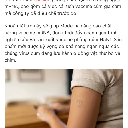
Phim VTV
Giải trí
mRNA, bao gồm cả việc cải tiến vaccine cúm gia cầm
Hậu trường
mà công ty đã điều chế trước đó.
Điện ảnh
Đời sống
Nhân vật
Khoản tài trợ này sẽ giúp Moderna nâng cao chất
Âm nhạc
lượng vaccine mRNA, đồng thời đẩy nhanh quá trình
Du lịch
Khán giả
Giáo dục
nghiên cứu và sản xuất vaccine phòng cúm H5N1. Sản
Sao
Làm đẹp
phẩm mới được kỳ vọng có khả năng ngăn ngừa các
Giải sao mai
Tuyển sinh
chủng virus cúm đang lưu hành ở động vật như bò và
Công nghệ
Chất lượng cuộc sống
chim.
Học trực tuyến
Hitech Công nghệ tương lai
Giao lưu trực tuyến
Sản phẩm
Lịch phát sóng
Thị trường
Tư vấn
Chuyên mục khác
Emagazine
Podcast