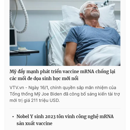
Ðiện thoại Thời báo VTV:
024.66 897 897
Email:
toasoan@vtv.vn
Liên hệ quảng cáo:
024-7300.7108
Mỹ đẩy mạnh phát triển vaccine mRNA chống lại
các mối đe dọa sinh học mới nổi
VTV.vn - Ngày 16/1, chính quyền sắp mãn nhiệm của
Tổng thống Mỹ Joe Biden đã công bố sáng kiến tài trợ
mới trị giá 211 triệu USD.
® Cấm sao chép dưới mọi hình thức nếu không có sự chấp
thuận bằng văn bản. Ghi rõ nguồn VTV.vn khi phát hành lại
thông tin từ website này.
Nobel Y sinh 2023 tôn vinh công nghệ mRNA
sản xuất vaccine