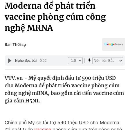
Chính trị
Moderna để phát triển
Truyền hình
vaccine phòng cúm công
Văn hóa - Giải trí
Xã hội
Y tế
nghệ MRNA
Đời sống
Pháp luật
Công nghệ
Giáo dục
Ban Thời sự
Y tế
Nghe đọc bài
0:52
Thế giới
VTV.vn - Mỹ quyết định đầu tư 590 triệu USD
Tin tức
cho Moderna để phát triển vaccine phòng cúm
Kinh tế
Thế giới đó đây
công nghệ mRNA, bao gồm cải tiến vaccine cúm
Tài chính
gia cầm H5N1.
Dữ liệu và đời sống
Câu chuyện quốc tế
Thị trường
Truyền hình
Góc doanh nghiệp
Chính phủ Mỹ sẽ tài trợ 590 triệu USD cho Moderna
để phát triển
vaccine
phòng cúm dựa trên công nghệ