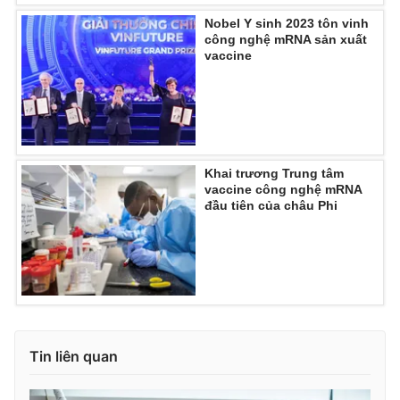
Nobel Y sinh 2023 tôn vinh
công nghệ mRNA sản xuất
vaccine
THỜI BÁO VTV
Theo dõi báo trên
Khai trương Trung tâm
vaccine công nghệ mRNA
đầu tiên của châu Phi
Cơ quan chủ quản:
Đài Truyền hình Việt Nam
Cơ quan báo chí:
Thời báo VTV
Giấy phép hoạt động báo in và báo điện tử số 483/GP-BTTTT
cấp ngày 29/12/2023
Tổng Biên tập:
Vũ Thanh Thủy
Phó Tổng Biên tập:
Nguyễn Thị Mỹ Hạnh, Phạm Quốc Thắng,
Tin liên quan
Nguyễn Trọng Ninh
Tổng đài VTV:
024.38 355 931 - 024.38 355 932