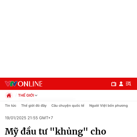
THẾ GIỚI
Chính trị
Tin tức
Thế giới đó đây
Câu chuyện quốc tế
Người Việt bốn phương
Xã hội
19/01/2025 21:55 GMT+7
Pháp luật
Chuyên mục
Kinh tế
Mỹ đầu tư "khủng" cho
Thể thao