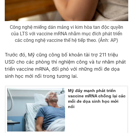
Photo
Infographic
Video
Shorts video
Công nghệ miếng dán mảng vi kim hòa tan độc quyền
của LTS với vaccine mRNA nhằm mục đích phát triển
các công nghệ vaccine thế hệ tiếp theo. (Ảnh: AP)
VTV Money
VTV Thể thao
Trước đó, Mỹ cũng công bố khoản tài trợ 211 triệu
VTV Sức khoẻ
Bất động sản
USD cho các phòng thí nghiệm công và tư nhằm phát
triển vaccine mRNA, đối phó với những mối đe dọa
sinh học mới nổi trong tương lai.
Thị trường 24h
Tấm lòng Việt
Mỹ đẩy mạnh phát triển
VTV4
Vươn mình bằng AI
vaccine mRNA chống lại các
mối đe dọa sinh học mới
nổi
VTV9
VTV8
Liên hệ tòa soạn
English