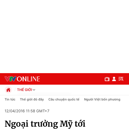
THẾ GIỚI
Chính trị
Tin tức
Thế giới đó đây
Câu chuyện quốc tế
Người Việt bốn phương
Xã hội
12/04/2016 11:58 GMT+7
Pháp luật
Chuyên mục
Kinh tế
Ngoại trưởng Mỹ tới
Thể thao