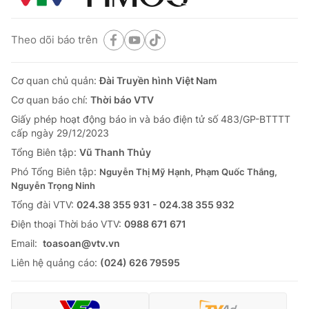
Theo dõi báo trên
Cơ quan chủ quản:
Đài Truyền hình Việt Nam
Cơ quan báo chí:
Thời báo VTV
Giấy phép hoạt động báo in và báo điện tử số 483/GP-BTTTT
cấp ngày 29/12/2023
Tổng Biên tập:
Vũ Thanh Thủy
Phó Tổng Biên tập:
Nguyễn Thị Mỹ Hạnh, Phạm Quốc Thắng,
Nguyễn Trọng Ninh
Tổng đài VTV:
024.38 355 931 - 024.38 355 932
Ðiện thoại Thời báo VTV:
0988 671 671
Email:
toasoan@vtv.vn
Liên hệ quảng cáo:
(024) 626 79595