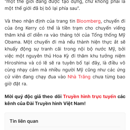
"một thế giới đang được tạo dựng, chứ không phải là
một thế giới đã bị bỏ lại phía sau".
Và theo nhận định của trang tin
Bloomberg
, chuyến đi
của ông Kerry có thể là tiền trạm cho chuyến viếng
THỜI BÁO VTV
thăm khả dĩ diễn ra vào tháng tới của Tổng thống Mỹ
Obama. Một chuyến đi mà nếu thành hiện thực ắt sẽ
khuấy động sự tranh cãi trong nội bộ nước Mỹ, bởi
việc một nguyên thủ Hoa Kỳ đi thăm khu tưởng niệm
Theo dõi báo trên
Hiroshima và có lẽ sẽ ra tuyên bố tại đây, là điều vô
cùng nhạy cảm mà nhiều người Mỹ cũng như các ứng
Cơ quan chủ quản:
Đài Truyền hình Việt Nam
cử viên đang chạy đua vào
Nhà Trắng
chưa từng bao
Cơ quan báo chí:
Thời báo VTV
giờ đặt ra.
Giấy phép hoạt động báo in và báo điện tử số 483/GP-BTTTT
cấp ngày 29/12/2023
Mời quý độc giả theo dõi
Truyền hình trực tuyến
các
Tổng Biên tập:
kênh của Đài Truyền hình Việt Nam!
Vũ Thanh Thủy
Phó Tổng Biên tập:
Nguyễn Thị Mỹ Hạnh, Phạm Quốc Thắng,
Nguyễn Trọng Ninh
Tin liên quan
Tổng đài VTV:
024.38 355 931 - 024.38 355 932