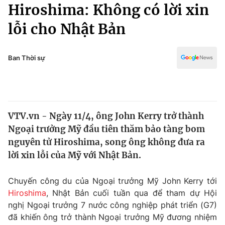
Chính trị
Hiroshima: Không có lời xin
Truyền hình
lỗi cho Nhật Bản
Văn hóa - Giải trí
Xã hội
Y tế
Đời sống
Ban Thời sự
Pháp luật
Công nghệ
Giáo dục
Y tế
VTV.vn - Ngày 11/4, ông John Kerry trở thành
Thế giới
Ngoại trưởng Mỹ đầu tiên thăm bảo tàng bom
Tin tức
nguyên tử Hiroshima, song ông không đưa ra
Kinh tế
lời xin lỗi của Mỹ với Nhật Bản.
Thế giới đó đây
Tài chính
Dữ liệu và đời sống
Câu chuyện quốc tế
Chuyến công du của Ngoại trưởng Mỹ John Kerry tới
Thị trường
Hiroshima
, Nhật Bản cuối tuần qua để tham dự Hội
nghị Ngoại trưởng 7 nước công nghiệp phát triển (G7)
Truyền hình
Góc doanh nghiệp
đã khiến ông trở thành Ngoại trưởng Mỹ đương nhiệm