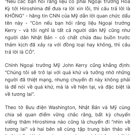
"Nếu các bạn hỏi rằng liệu có phải Ngoại trưởng Hoa
Kỳ tới Hiroshima để đưa ra lời xin lỗi, thì câu trả lời là
Photo
Infographic
KHÔNG" - hãng tin CNN của Mỹ dẫn lời quan chức dấu
tên này - "Còn nếu bạn hỏi rằng liệu Ngoại trưởng
Video
Shorts video
Kerry - và tôi nghĩ là tất cả người dân Mỹ cũng như
người dân Nhật Bản - có chất chứa đau buồn trước
VTV Money
thảm kịch đã xảy ra với đồng loại hay không, thì câu
VTV Thể thao
trả lời là CÓ".
VTV Sức khoẻ
Bất động sản
Chính Ngoại trưởng Mỹ John Kerry cũng khẳng định:
"Chúng tôi sẽ trở lại với quá khứ và tưởng nhớ những
Thị trường 24h
người đã thiệt mạng, nhưng chuyến đi này không phải
Tấm lòng Việt
là để nói về quá khứ, mà là về hiện tại, và đặc biệt là
về tương lai".
VTV4
Vươn mình bằng AI
Theo tờ Bưu điện Washington, Nhật Bản và Mỹ cùng
VTV9
chia sẻ quan điểm vững chắc rằng, bất kỳ chuyến
VTV8
viếng thăm Hiroshima nào cũng là chuyến đi "nhìn về
tương lai" và hai bên sẽ cùng tập trung bàn thảo về
Liên hệ tòa soạn
English