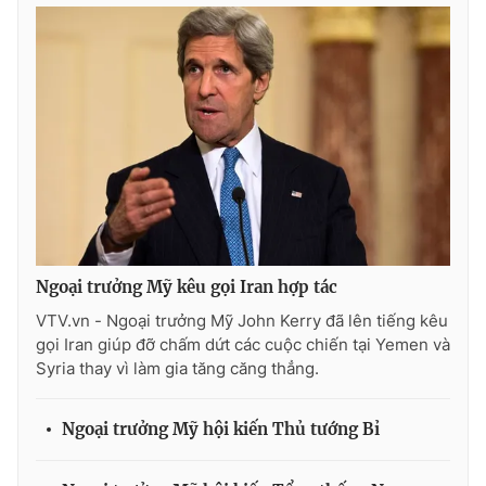
Ðiện thoại Thời báo VTV:
024.66 897 897
Email:
toasoan@vtv.vn
Liên hệ quảng cáo:
024-7300.7108
Ngoại trưởng Mỹ kêu gọi Iran hợp tác
VTV.vn - Ngoại trưởng Mỹ John Kerry đã lên tiếng kêu
gọi Iran giúp đỡ chấm dứt các cuộc chiến tại Yemen và
Syria thay vì làm gia tăng căng thẳng.
® Cấm sao chép dưới mọi hình thức nếu không có sự chấp
thuận bằng văn bản. Ghi rõ nguồn VTV.vn khi phát hành lại
thông tin từ website này.
Ngoại trưởng Mỹ hội kiến Thủ tướng Bỉ