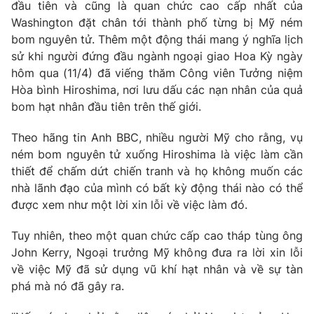
Phim VTV
đầu tiên và cũng là quan chức cao cấp nhất của
Giải trí
Washington đặt chân tới thành phố từng bị Mỹ ném
Hậu trường
bom nguyên tử. Thêm một động thái mang ý nghĩa lịch
Điện ảnh
Đời sống
sử khi người đứng đầu ngành ngoại giao Hoa Kỳ ngày
Nhân vật
Âm nhạc
hôm qua (11/4) đã viếng thăm Công viên Tưởng niệm
Du lịch
Khán giả
Hòa bình Hiroshima, nơi lưu dấu các nạn nhân của quả
Giáo dục
Sao
bom hạt nhân đầu tiên trên thế giới.
Làm đẹp
Giải sao mai
Tuyển sinh
Công nghệ
Theo hãng tin Anh BBC, nhiều người Mỹ cho rằng, vụ
Chất lượng cuộc sống
Học trực tuyến
ném bom nguyên tử xuống Hiroshima là việc làm cần
Hitech Công nghệ tương lai
thiết để chấm dứt chiến tranh và họ không muốn các
Giao lưu trực tuyến
nhà lãnh đạo của mình có bất kỳ động thái nào có thể
Sản phẩm
được xem như một lời xin lỗi về việc làm đó.
Lịch phát sóng
Thị trường
Tuy nhiên, theo một quan chức cấp cao tháp tùng ông
Tư vấn
John Kerry, Ngoại trưởng Mỹ không đưa ra lời xin lỗi
về việc Mỹ đã sử dụng vũ khí hạt nhân và về sự tàn
Chuyên mục khác
phá mà nó đã gây ra.
Emagazine
Podcast