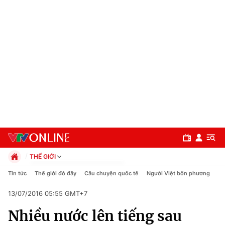
THẾ GIỚI
Chính trị
Tin tức
Thế giới đó đây
Câu chuyện quốc tế
Người Việt bốn phương
Xã hội
13/07/2016 05:55 GMT+7
Pháp luật
Chuyên mục
Kinh tế
Nhiều nước lên tiếng sau
Thể thao