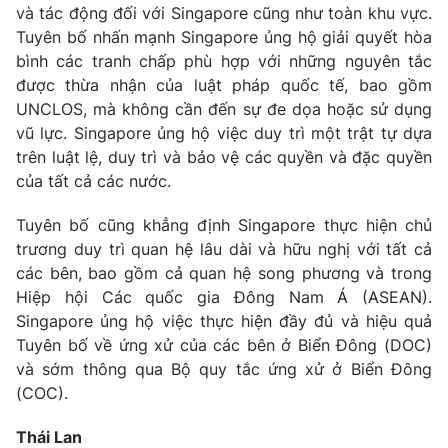
Email:
toasoan@vtv.vn
và tác động đối với Singapore cũng như toàn khu vực.
Liên hệ quảng cáo:
024-7300.7108
Tuyên bố nhấn mạnh Singapore ủng hộ giải quyết hòa
bình các tranh chấp phù hợp với những nguyên tắc
được thừa nhận của luật pháp quốc tế, bao gồm
UNCLOS, mà không cần đến sự đe dọa hoặc sử dụng
vũ lực. Singapore ủng hộ việc duy trì một trật tự dựa
trên luật lệ, duy trì và bảo vệ các quyền và đặc quyền
của tất cả các nước.
Tuyên bố cũng khẳng định Singapore thực hiện chủ
trương duy trì quan hệ lâu dài và hữu nghị với tất cả
các bên, bao gồm cả quan hệ song phương và trong
Hiệp hội Các quốc gia Đông Nam Á (ASEAN).
® Cấm sao chép dưới mọi hình thức nếu không có sự chấp
Singapore ủng hộ việc thực hiện đầy đủ và hiệu quả
thuận bằng văn bản. Ghi rõ nguồn VTV.vn khi phát hành lại
Tuyên bố về ứng xử của các bên ở Biển Đông (DOC)
thông tin từ website này.
và sớm thông qua Bộ quy tắc ứng xử ở Biển Đông
(COC).
Thái Lan