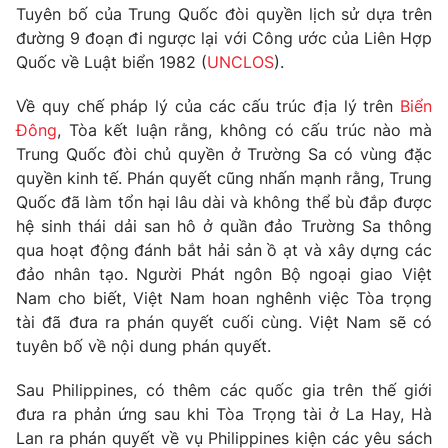
Phim VTV
Tuyên bố của Trung Quốc đòi quyền lịch sử dựa trên
Giải trí
đường 9 đoạn đi ngược lại với Công ước của Liên Hợp
Hậu trường
Quốc về Luật biển 1982 (
UNCLOS
).
Điện ảnh
Đời sống
Nhân vật
Âm nhạc
Về quy chế pháp lý của các cấu trúc địa lý trên
Biển
Du lịch
Khán giả
Đông
, Tòa kết luận rằng, không có cấu trúc nào mà
Giáo dục
Sao
Trung Quốc đòi chủ quyền ở Trường Sa có vùng đặc
Làm đẹp
Giải sao mai
quyền kinh tế. Phán quyết cũng nhấn mạnh rằng, Trung
Tuyển sinh
Công nghệ
Chất lượng cuộc sống
Quốc đã làm tổn hại lâu dài và không thể bù đắp được
Học trực tuyến
hệ sinh thái dải san hô ở quần đảo Trường Sa thông
Hitech Công nghệ tương lai
qua hoạt động đánh bắt hải sản ồ ạt và xây dựng các
Giao lưu trực tuyến
đảo nhân tạo. Người Phát ngôn Bộ ngoại giao Việt
Sản phẩm
Nam cho biết, Việt Nam hoan nghênh việc Tòa trọng
Lịch phát sóng
Thị trường
tài đã đưa ra phán quyết cuối cùng. Việt Nam sẽ có
tuyên bố về nội dung phán quyết.
Tư vấn
Chuyên mục khác
Sau Philippines, có thêm các quốc gia trên thế giới
đưa ra phản ứng sau khi Tòa Trọng tài ở La Hay, Hà
Emagazine
Podcast
Lan ra phán quyết về vụ Philippines kiện các yêu sách