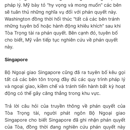
pháp lý. Mỹ bày tỏ "hy vọng và mong muốn" các bên
sẽ tuân thủ những nghĩa vụ đối với phán quyết này.
Washington đồng thời hối thúc "tất cả các bên tránh
những tuyên bố hoặc hành động khiêu khích" sau khi
THỜI BÁO VTV
Tòa Trọng tài ra phán quyết. Bên cạnh đó, tuyên bố
cho biết, Mỹ vẫn tiếp tục nghiên cứu về phán quyết
Theo dõi báo trên
này.
Singapore
Cơ quan chủ quản:
Đài Truyền hình Việt Nam
Cơ quan báo chí:
Thời báo VTV
Bộ Ngoại giao Singapore cũng đã ra tuyên bố kêu gọi
Giấy phép hoạt động báo in và báo điện tử số 483/GP-BTTTT
tất cả các bên tôn trọng đầy đủ các quy trình pháp lý
cấp ngày 29/12/2023
và ngoại giao, kiềm chế và tránh tiến hành bất kỳ hoạt
Tổng Biên tập:
Vũ Thanh Thủy
động có thể gây căng thẳng trong khu vực.
Phó Tổng Biên tập:
Nguyễn Thị Mỹ Hạnh, Phạm Quốc Thắng,
Trả lời câu hỏi của truyền thông về phán quyết của
Nguyễn Trọng Ninh
Tòa Trọng tài, người phát ngôn Bộ Ngoại giao
Tổng đài VTV:
024.38 355 931 - 024.38 355 932
Singapore cho biết Singapore đã ghi nhận phán quyết
Ðiện thoại Thời báo VTV:
024.66 897 897
của Tòa, đồng thời đang nghiên cứu phán quyết này