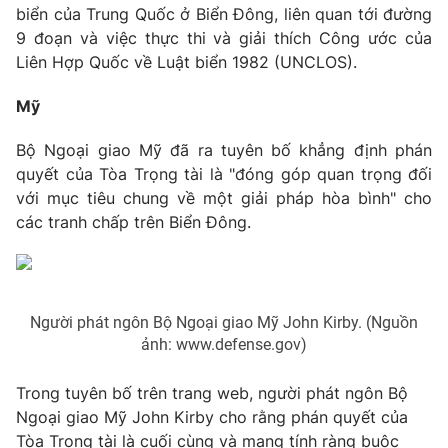
biển của Trung Quốc ở Biển Đông, liên quan tới đường
Photo
Infographic
9 đoạn và việc thực thi và giải thích Công ước của
Liên Hợp Quốc về Luật biển 1982 (UNCLOS).
Video
Shorts video
Mỹ
VTV Money
VTV Thể thao
Bộ Ngoại giao Mỹ đã ra tuyên bố khẳng định phán
quyết của Tòa Trọng tài là "đóng góp quan trọng đối
với mục tiêu chung về một giải pháp hòa bình" cho
VTV Sức khoẻ
Bất động sản
các tranh chấp trên Biển Đông.
Thị trường 24h
Tấm lòng Việt
VTV4
Vươn mình bằng AI
Người phát ngôn Bộ Ngoại giao Mỹ John Kirby. (Nguồn
ảnh: www.defense.gov)
VTV9
VTV8
Trong tuyên bố trên trang web, người phát ngôn Bộ
Ngoại giao Mỹ John Kirby cho rằng phán quyết của
Liên hệ tòa soạn
English
Tòa Trọng tài là cuối cùng và mang tính ràng buộc