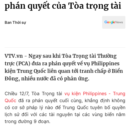
Chính trị
phán quyết của Tòa trọng tài
Truyền hình
Văn hóa - Giải trí
Xã hội
Y tế
Ban Thời sự
Đời sống
Pháp luật
Công nghệ
Giáo dục
Y tế
VTV.vn - Ngay sau khi Tòa Trọng tài Thường
trực (PCA) đưa ra phán quyết về vụ Philippines
Thế giới
kiện Trung Quốc liên quan tới tranh chấp ở Biển
Đông, nhiều nước đã có phản ứng.
Tin tức
Kinh tế
Thế giới đó đây
Chiều 12/7, Tòa Trọng tài
vụ kiện Philippines - Trung
Tài chính
Quốc
đã ra phán quyết cuối cùng, khẳng định không
Dữ liệu và đời sống
Câu chuyện quốc tế
có cơ sở pháp lý nào để Trung Quốc tuyên bố quyền
Thị trường
lịch sử đối với các tài nguyên tại các vùng biển nằm
Truyền hình
Góc doanh nghiệp
trong đường 9 đoạn.