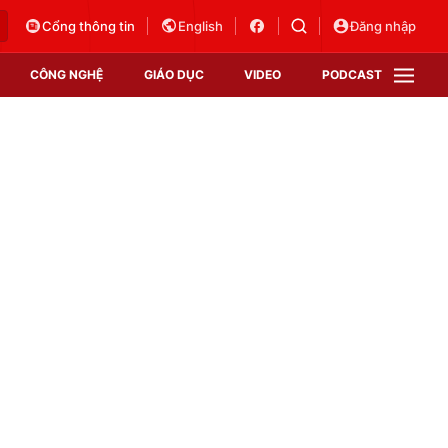
Cổng thông tin
English
Đăng nhập
CÔNG NGHỆ
GIÁO DỤC
VIDEO
PODCAST
VTV Money
VTV Thể thao
VTV Sức khoẻ
Bất động sản
Thị trường 24h
Tấm lòng Việt
Vươn mình bằng AI
VTV4
VTV8
VTV9
Lịch phát sóng
Giao lưu trực tuyến
Sự kiện