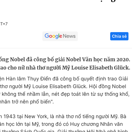
Góc ảnh
MT+7
Giáo dục
Công nghệ
Chia sẻ
Tuyển sinh
Hitech Công ng
Học trực tuyến
Sản phẩm
đồng Nobel đã công bố giải Nobel Văn học năm 2020.
g
Thị trường
rao cho nữ nhà thơ người Mỹ Louise Elisabeth Glück.
Tư vấn
iện Hàn lâm Thụy Điển đã công bố quyết định trao Giải
hơ người Mỹ Louise Elisabeth Glück. Hội đồng Nobel
hơ không thể nhầm lẫn, nét đẹp toát lên từ sự thống khổ,
nhân trở nên phổ biến".
m 1943 tại New York, là nhà thơ nổ tiếng người Mỹ. Bà
ăn học lớn tại Mỹ, trong đó có Huy chương Nhân văn
ải thưởng Sách Quốc gia, Giải thưởng Hội Nhà phê bình