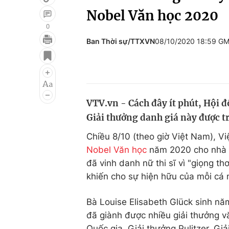
Nobel Văn học 2020
0
Ban Thời sự/TTXVN
08/10/2020 18:59 G
Giải trí
Đời sống
Điện ảnh
Du lịch
Âm nhạc
Làm đẹp
VTV.vn - Cách đây ít phút, Hội 
Sao
Chất lượng cuộc sốn
Giải thưởng danh giá này được t
Chiều 8/10 (theo giờ Việt Nam), V
Nobel Văn học
năm 2020 cho nhà t
đã vinh danh nữ thi sĩ vì "giọng t
khiến cho sự hiện hữu của mỗi cá 
Bà Louise Elisabeth Glück sinh nă
đã giành được nhiều giải thưởng v
Quốc gia, Giải thưởng Pulitzer, Gi