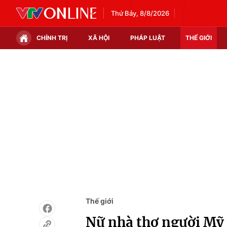
Thứ Bảy, 8/8/2026
CHÍNH TRỊ
XÃ HỘI
PHÁP LUẬT
THẾ GIỚI
Chính trị
Xã hội
Thế giới
Kinh tế
Tin tức
Tài chính
Thế giới đó đây
Thị trường
Câu chuyện quốc tế
Góc doanh nghiệp
Dữ liệu và đời sống
Thế giới
Nữ nhà thơ người Mỹ 