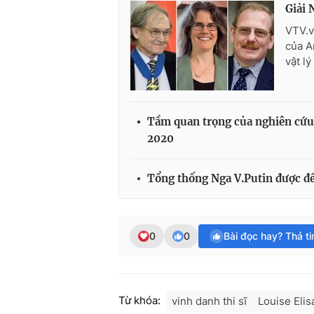
Giải 
VTV.v
của A
vật lý
Tầm quan trọng của nghiên cứu 
2020
Tổng thống Nga V.Putin được đề
0
0
Bài đọc hay? Thả t
Từ khóa:
vinh danh thi sĩ
Louise Elis