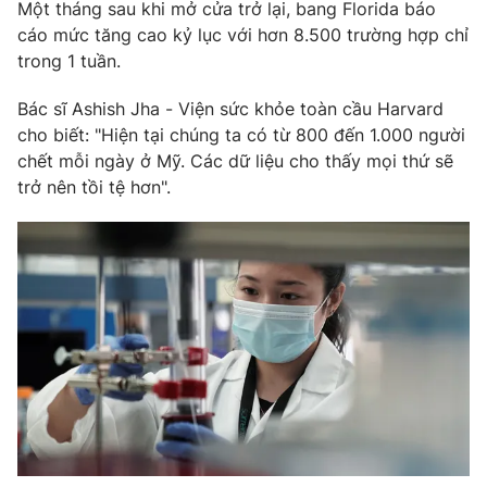
Phim VTV
Một tháng sau khi mở cửa trở lại, bang Florida báo
Giải trí
cáo mức tăng cao kỷ lục với hơn 8.500 trường hợp chỉ
Hậu trường
trong 1 tuần.
Điện ảnh
Đời sống
Nhân vật
Bác sĩ Ashish Jha - Viện sức khỏe toàn cầu Harvard
Âm nhạc
Du lịch
cho biết: "Hiện tại chúng ta có từ 800 đến 1.000 người
Khán giả
Giáo dục
Sao
chết mỗi ngày ở Mỹ. Các dữ liệu cho thấy mọi thứ sẽ
Làm đẹp
Giải sao mai
trở nên tồi tệ hơn".
Tuyển sinh
Công nghệ
Chất lượng cuộc sống
Học trực tuyến
Hitech Công nghệ tương lai
Giao lưu trực tuyến
Sản phẩm
Lịch phát sóng
Thị trường
Tư vấn
Chuyên mục khác
Emagazine
Podcast