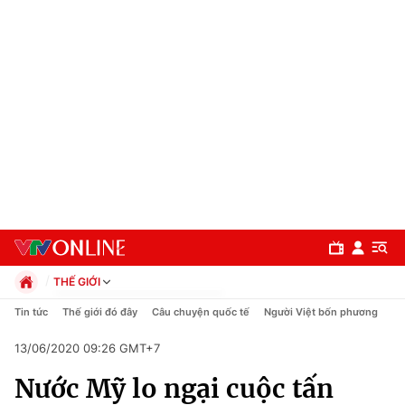
THẾ GIỚI
Chính trị
Tin tức
Thế giới đó đây
Câu chuyện quốc tế
Người Việt bốn phương
Xã hội
13/06/2020 09:26 GMT+7
Pháp luật
Chuyên mục
Kinh tế
Nước Mỹ lo ngại cuộc tấn
Thể thao