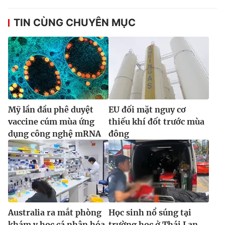
TIN CÙNG CHUYÊN MỤC
Mỹ lần đầu phê duyệt
EU đối mặt nguy cơ
vaccine cúm mùa ứng
thiếu khí đốt trước mùa
dụng công nghệ mRNA
đông
Australia ra mắt phòng
Học sinh nổ súng tại
khám y học cá nhân hóa
trường học ở Thái Lan