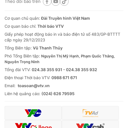
Theo dõi báo trên
Cơ quan chủ quản:
Đài Truyền hình Việt Nam
Cơ quan báo chí:
Thời báo VTV
Giấy phép hoạt động báo in và báo điện tử số 483/GP-BTTTT
cấp ngày 29/12/2023
Tổng Biên tập:
Vũ Thanh Thủy
Phó Tổng Biên tập:
Nguyễn Thị Mỹ Hạnh, Phạm Quốc Thắng,
Nguyễn Trọng Ninh
Tổng đài VTV:
024.38 355 931 - 024.38 355 932
Ðiện thoại Thời báo VTV:
0988 671 671
Email:
toasoan@vtv.vn
Liên hệ quảng cáo:
(024) 626 79595