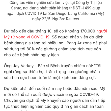
Cộng tác viên nghiên cứu làm việc tại Công ty Trị liệu
Photo
Infographic
Sento, nơi đang phát triển kháng thể STI-1499 giúp
ngăn dịch COVID-19 tại San Diego, bang California (Mỹ)
ngày 22/5. Nguồn: Reuters
Video
Shorts video
Dự báo đến đầu tháng 10, sẽ có khoảng 170.000
người
VTV Money
VTV Thể thao
Mỹ tử vong vì COVID-19
. Số người nhập viện do dịch
bệnh đang gia tăng tại nhiều nơi. Bang Arizona đã phải
sử dụng tới 80% các giường chăm sóc tích cực vốn
VTV Sức khoẻ
Bất động sản
cho các bệnh nhân nguy kịch.
Thị trường 24h
Tấm lòng Việt
Ông Jay Varkey - Bác sĩ Bệnh truyền nhiễm nói: "Tôi
nghĩ rằng sự thiếu hụt trầm trọng của giường chăm
sóc tích cực hoàn toàn là một kịch bản đáng sợ".
VTV4
Vươn mình bằng AI
Dự kiến phải đến cuối năm nay hoặc đầu năm sau, Mỹ
VTV9
VTV8
mới có thể sản xuất được vaccine ngừa COVID-19.
Chuyên gia dịch tễ Mỹ khuyến cáo người dân cần tiếp
tục thực hiện nghiêm các quy định giãn cách an toàn
Liên hệ tòa soạn
English