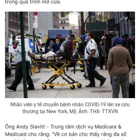
trong quá trình mở cửa.
THỜI BÁO VTV
Theo dõi báo trên
Cơ quan chủ quản:
Đài Truyền hình Việt Nam
Cơ quan báo chí:
Thời báo VTV
Giấy phép hoạt động báo in và báo điện tử số 483/GP-BTTTT
cấp ngày 29/12/2023
Nhân viên y tế chuyển bệnh nhân COVID-19 lên xe cứu
Tổng Biên tập:
Vũ Thanh Thủy
thương tại New York, Mỹ. Ảnh: THX- TTXVN
Phó Tổng Biên tập:
Nguyễn Thị Mỹ Hạnh, Phạm Quốc Thắng,
Ông Andy Slavitt - Trung tâm dịch vụ Medicare &
Nguyễn Trọng Ninh
Medicaid cho rằng: "Về cơ bản cho thấy rằng đa số
Tổng đài VTV:
024.38 355 931 - 024.38 355 932