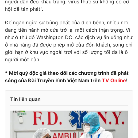
người dân đeo khẩu trang, virus thực sự không có cơ
Ðiện thoại Thời báo VTV:
024.66 897 897
hội để tán phát".
Email:
toasoan@vtv.vn
Liên hệ quảng cáo:
024-7300.7108
Để ngăn ngừa sự bùng phát của dịch bệnh, nhiều nơi
đang tiến hành mở cửa trở lại một cách thận trọng. Ví
như ở thủ đô Washington DC, các dịch vụ ăn uống như
ở nhà hàng đã được phép mở cửa đón khách, song chỉ
giới hạn ở khu vực ngoài trời với số lượng tối đa là 6
người một bàn.
* Mời quý độc giả theo dõi các chương trình đã phát
sóng của Đài Truyền hình Việt Nam trên
TV Online
!
Tin liên quan
® Cấm sao chép dưới mọi hình thức nếu không có sự chấp
thuận bằng văn bản. Ghi rõ nguồn VTV.vn khi phát hành lại
thông tin từ website này.