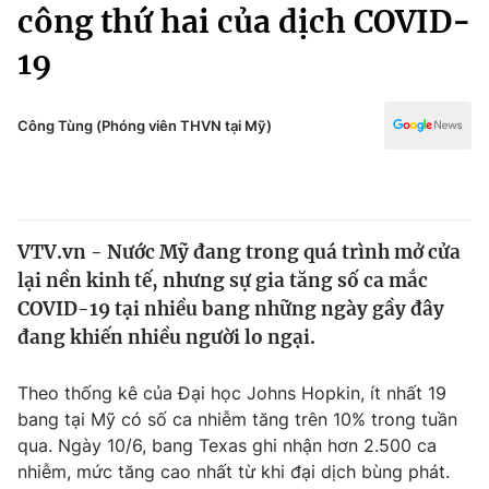
Chính trị
công thứ hai của dịch COVID-
Truyền hình
19
Văn hóa - Giải trí
Xã hội
Y tế
Đời sống
Công Tùng (Phóng viên THVN tại Mỹ)
Pháp luật
Công nghệ
Giáo dục
Y tế
VTV.vn - Nước Mỹ đang trong quá trình mở cửa
Thế giới
lại nền kinh tế, nhưng sự gia tăng số ca mắc
Tin tức
COVID-19 tại nhiều bang những ngày gầy đây
Kinh tế
đang khiến nhiều người lo ngại.
Thế giới đó đây
Tài chính
Dữ liệu và đời sống
Câu chuyện quốc tế
Theo thống kê của Đại học Johns Hopkin, ít nhất 19
Thị trường
bang tại Mỹ có số ca nhiễm tăng trên 10% trong tuần
qua. Ngày 10/6, bang Texas ghi nhận hơn 2.500 ca
Truyền hình
Góc doanh nghiệp
nhiễm, mức tăng cao nhất từ khi đại dịch bùng phát.