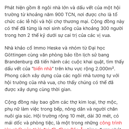
Phim VTV
Giải trí
Phát hiện gồm 8 ngôi nhà lớn và dấu vết của một hội
Hậu trường
trường từ khoảng năm 900 TCN, nơi được cho là tổ
Điện ảnh
chức các lễ hội và hội chợ thương mại. Cộng đồng này
Đời sống
Nhân vật
có thể đã từng là nơi sinh sống của khoảng 300 người
Âm nhạc
Du lịch
trong hơn 2 thế kỷ dưới sự cai trị của các vị vua.
Khán giả
Giáo dục
Sao
Làm đẹp
Giải sao mai
Nhà khảo cổ Immo Heske và nhóm từ Đại học
Tuyển sinh
Göttingen cùng văn phòng bảo tồn lịch sử bang
Công nghệ
Chất lượng cuộc sống
Brandenburg đã tiến hành các cuộc khai quật, tìm thấy
Học trực tuyến
Hitech Công nghệ tương lai
dấu vết của "
biển nhà
" trên khu vực rộng 2.000m².
Giao lưu trực tuyến
Phong cách xây dựng của các ngôi nhà tương tự với
Sản phẩm
hội trường của nhà vua, cho thấy chúng có thể đã
được xây dựng cùng thời gian.
Lịch phát sóng
Thị trường
Cộng đồng này bao gồm các thợ kim loại, thợ mộc,
Tư vấn
phụ nữ làm việc trong bếp, nông dân và người chăn
Chuyên mục khác
nuôi gia súc. Hội trường rộng 10 mét, dài 30 mét, có
Emagazine
Podcast
mái dốc và phòng tiệc, là một trong những
công trình