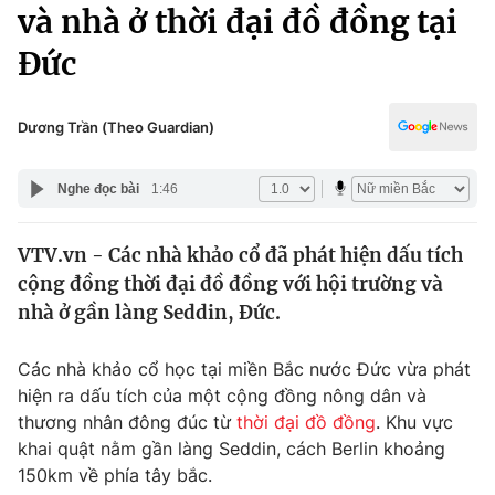
Chính trị
và nhà ở thời đại đồ đồng tại
Truyền hình
Đức
Văn hóa - Giải trí
Xã hội
Y tế
Đời sống
Dương Trần (Theo Guardian)
Pháp luật
Công nghệ
Giáo dục
Nghe đọc bài
1:46
Y tế
VTV.vn - Các nhà khảo cổ đã phát hiện dấu tích
Thế giới
cộng đồng thời đại đồ đồng với hội trường và
Tin tức
nhà ở gần làng Seddin, Đức.
Kinh tế
Thế giới đó đây
Các nhà khảo cổ học tại miền Bắc nước Đức vừa phát
Tài chính
Dữ liệu và đời sống
hiện ra dấu tích của một cộng đồng nông dân và
Câu chuyện quốc tế
Thị trường
thương nhân đông đúc từ
thời đại đồ đồng
. Khu vực
khai quật nằm gần làng Seddin, cách Berlin khoảng
Truyền hình
Góc doanh nghiệp
150km về phía tây bắc.