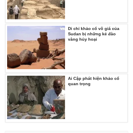
Ðiện thoại Thời báo VTV:
024.66 897 897
Email:
toasoan@vtv.vn
Liên hệ quảng cáo:
024-7300.7108
Di chỉ khảo cổ vô giá của
Sudan bị những kẻ đào
vàng hủy hoại
Ai Cập phát hiện khảo cổ
quan trọng
® Cấm sao chép dưới mọi hình thức nếu không có sự chấp
thuận bằng văn bản. Ghi rõ nguồn VTV.vn khi phát hành lại
thông tin từ website này.