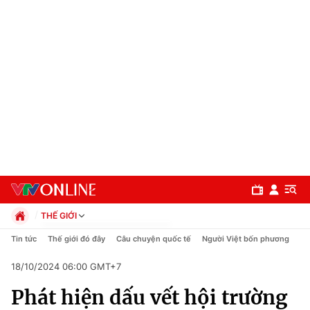
THẾ GIỚI
Chính trị
Tin tức
Thế giới đó đây
Câu chuyện quốc tế
Người Việt bốn phương
Xã hội
18/10/2024 06:00 GMT+7
Pháp luật
Chuyên mục
Kinh tế
Phát hiện dấu vết hội trường
Thể thao