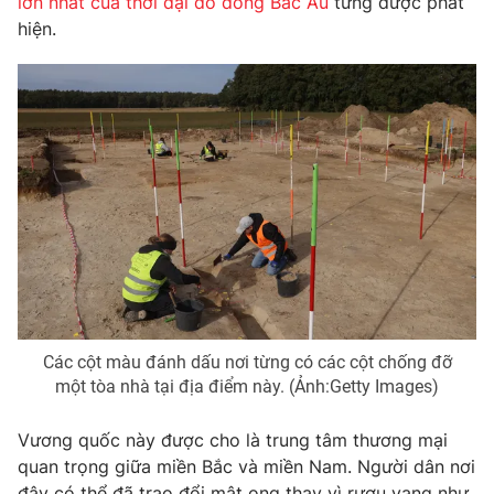
lớn nhất của thời đại đồ đồng Bắc Âu
từng được phát
hiện.
Photo
Infographic
Video
Shorts video
VTV Money
VTV Thể thao
VTV Sức khoẻ
Bất động sản
Thị trường 24h
Tấm lòng Việt
VTV4
Vươn mình bằng AI
Các cột màu đánh dấu nơi từng có các cột chống đỡ
một tòa nhà tại địa điểm này. (Ảnh:Getty Images)
VTV9
VTV8
Vương quốc này được cho là trung tâm thương mại
quan trọng giữa miền Bắc và miền Nam. Người dân nơi
Liên hệ tòa soạn
English
đây có thể đã trao đổi mật ong thay vì rượu vang như