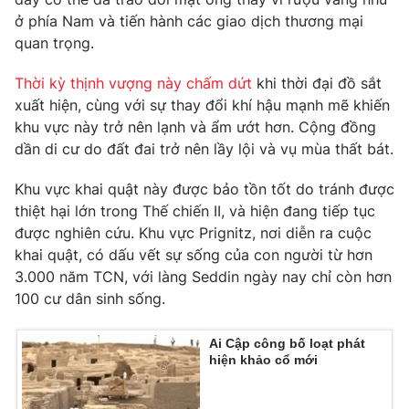
ở phía Nam và tiến hành các giao dịch thương mại
quan trọng.
Thời kỳ thịnh vượng này chấm dứt
khi thời đại đồ sắt
THỜI BÁO VTV
xuất hiện, cùng với sự thay đổi khí hậu mạnh mẽ khiến
khu vực này trở nên lạnh và ẩm ướt hơn. Cộng đồng
dần di cư do đất đai trở nên lầy lội và vụ mùa thất bát.
Theo dõi báo trên
Khu vực khai quật này được bảo tồn tốt do tránh được
thiệt hại lớn trong Thế chiến II, và hiện đang tiếp tục
Cơ quan chủ quản:
Đài Truyền hình Việt Nam
được nghiên cứu. Khu vực Prignitz, nơi diễn ra cuộc
khai quật, có dấu vết sự sống của con người từ hơn
Cơ quan báo chí:
Thời báo VTV
3.000 năm TCN, với làng Seddin ngày nay chỉ còn hơn
Giấy phép hoạt động báo in và báo điện tử số 483/GP-BTTTT
100 cư dân sinh sống.
cấp ngày 29/12/2023
Tổng Biên tập:
Vũ Thanh Thủy
Ai Cập công bố loạt phát
Phó Tổng Biên tập:
Nguyễn Thị Mỹ Hạnh, Phạm Quốc Thắng,
hiện khảo cổ mới
Nguyễn Trọng Ninh
Tổng đài VTV:
024.38 355 931 - 024.38 355 932