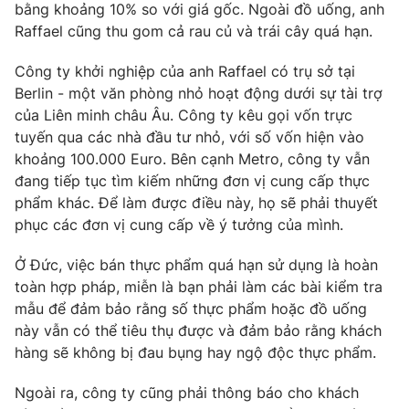
bằng khoảng 10% so với giá gốc. Ngoài đồ uống, anh
Photo
Infographic
Raffael cũng thu gom cả rau củ và trái cây quá hạn.
Công ty khởi nghiệp của anh Raffael có trụ sở tại
Video
Shorts video
Berlin - một văn phòng nhỏ hoạt động dưới sự tài trợ
của Liên minh châu Âu. Công ty kêu gọi vốn trực
VTV Money
VTV Thể thao
tuyến qua các nhà đầu tư nhỏ, với số vốn hiện vào
khoảng 100.000 Euro. Bên cạnh Metro, công ty vẫn
đang tiếp tục tìm kiếm những đơn vị cung cấp thực
VTV Sức khoẻ
Bất động sản
phẩm khác. Để làm được điều này, họ sẽ phải thuyết
phục các đơn vị cung cấp về ý tưởng của mình.
Thị trường 24h
Tấm lòng Việt
Ở Đức, việc bán thực phẩm quá hạn sử dụng là hoàn
toàn hợp pháp, miễn là bạn phải làm các bài kiểm tra
VTV4
Vươn mình bằng AI
mẫu để đảm bảo rằng số thực phẩm hoặc đồ uống
này vẫn có thể tiêu thụ được và đảm bảo rằng khách
VTV9
VTV8
hàng sẽ không bị đau bụng hay ngộ độc thực phẩm.
Ngoài ra, công ty cũng phải thông báo cho khách
Liên hệ tòa soạn
English