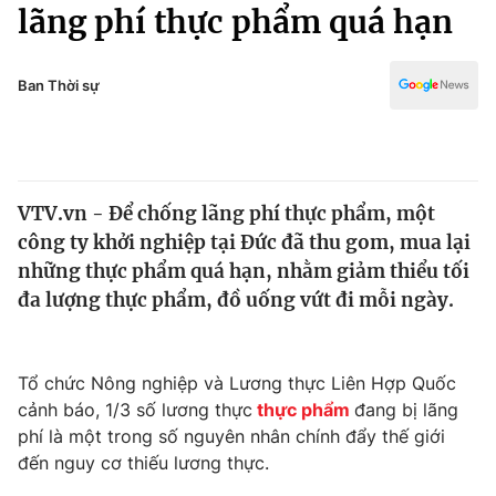
Chính trị
lãng phí thực phẩm quá hạn
Truyền hình
Văn hóa - Giải trí
Xã hội
Y tế
Ban Thời sự
Đời sống
Pháp luật
Công nghệ
Giáo dục
Y tế
VTV.vn - Để chống lãng phí thực phẩm, một
công ty khởi nghiệp tại Đức đã thu gom, mua lại
Thế giới
những thực phẩm quá hạn, nhằm giảm thiểu tối
đa lượng thực phẩm, đồ uống vứt đi mỗi ngày.
Tin tức
Kinh tế
Thế giới đó đây
Tài chính
Tổ chức Nông nghiệp và Lương thực Liên Hợp Quốc
Dữ liệu và đời sống
Câu chuyện quốc tế
cảnh báo, 1/3 số lương thực
thực phẩm
đang bị lãng
Thị trường
phí là một trong số nguyên nhân chính đẩy thế giới
Truyền hình
Góc doanh nghiệp
đến nguy cơ thiếu lương thực.