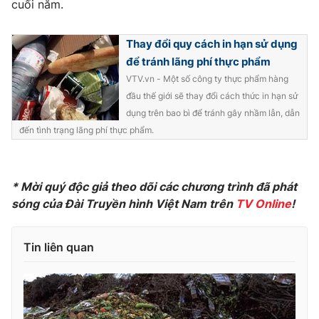
cuối năm.
Ðiện thoại Thời báo VTV:
024.66 897 897
Email:
toasoan@vtv.vn
Thay đổi quy cách in hạn sử dụng
Liên hệ quảng cáo:
024-7300.7108
để tránh lãng phí thực phẩm
VTV.vn - Một số công ty thực phẩm hàng
đầu thế giới sẽ thay đổi cách thức in hạn sử
dụng trên bao bì để tránh gây nhầm lẫn, dẫn
đến tình trạng lãng phí thực phẩm.
* Mời quý độc giả theo dõi các chương trình đã phát
sóng của Đài Truyền hình Việt Nam trên
TV Online
!
Tin liên quan
® Cấm sao chép dưới mọi hình thức nếu không có sự chấp
thuận bằng văn bản. Ghi rõ nguồn VTV.vn khi phát hành lại
thông tin từ website này.