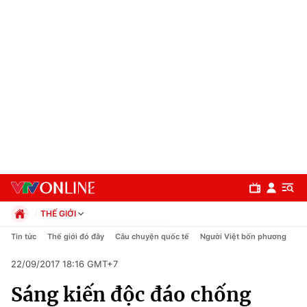
THẾ GIỚI
Chính trị
Tin tức
Thế giới đó đây
Câu chuyện quốc tế
Người Việt bốn phương
Xã hội
22/09/2017 18:16 GMT+7
Pháp luật
Chuyên mục
Kinh tế
Sáng kiến độc đáo chống
Thể thao