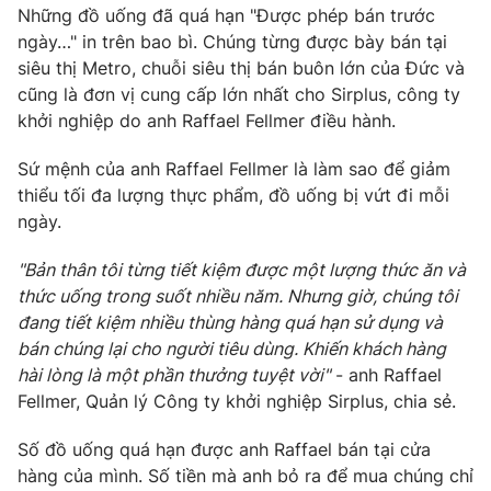
Phim VTV
Những đồ uống đã quá hạn "Được phép bán trước
Giải trí
ngày…" in trên bao bì. Chúng từng được bày bán tại
Hậu trường
siêu thị Metro, chuỗi siêu thị bán buôn lớn của Đức và
Điện ảnh
Đời sống
Nhân vật
cũng là đơn vị cung cấp lớn nhất cho Sirplus, công ty
Âm nhạc
khởi nghiệp do anh Raffael Fellmer điều hành.
Du lịch
Khán giả
Giáo dục
Sao
Sứ mệnh của anh Raffael Fellmer là làm sao để giảm
Làm đẹp
Giải sao mai
thiểu tối đa lượng thực phẩm, đồ uống bị vứt đi mỗi
Tuyển sinh
Công nghệ
Chất lượng cuộc sống
ngày.
Học trực tuyến
Hitech Công nghệ tương lai
"Bản thân tôi từng tiết kiệm được một lượng thức ăn và
Giao lưu trực tuyến
thức uống trong suốt nhiều năm. Nhưng giờ, chúng tôi
Sản phẩm
đang tiết kiệm nhiều thùng hàng quá hạn sử dụng và
Lịch phát sóng
Thị trường
bán chúng lại cho người tiêu dùng. Khiến khách hàng
hài lòng là một phần thưởng tuyệt vời"
- anh Raffael
Tư vấn
Fellmer, Quản lý Công ty khởi nghiệp Sirplus, chia sẻ.
Chuyên mục khác
Số đồ uống quá hạn được anh Raffael bán tại cửa
Emagazine
Podcast
hàng của mình. Số tiền mà anh bỏ ra để mua chúng chỉ