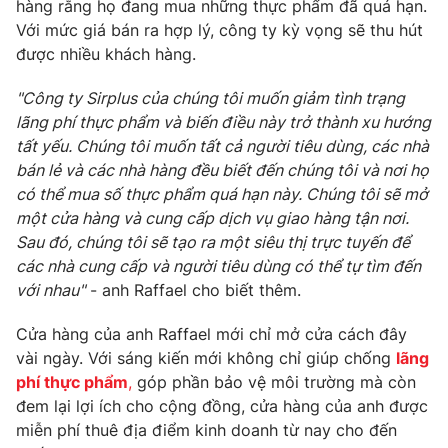
hàng rằng họ đang mua những thực phẩm đã quá hạn.
Với mức giá bán ra hợp lý, công ty kỳ vọng sẽ thu hút
được nhiều khách hàng.
THỜI BÁO VTV
"Công ty Sirplus của chúng tôi muốn giảm tình trạng
lãng phí thực phẩm và biến điều này trở thành xu hướng
tất yếu. Chúng tôi muốn tất cả người tiêu dùng, các nhà
bán lẻ và các nhà hàng đều biết đến chúng tôi và nơi họ
Theo dõi báo trên
có thể mua số thực phẩm quá hạn này. Chúng tôi sẽ mở
một cửa hàng và cung cấp dịch vụ giao hàng tận nơi.
Sau đó, chúng tôi sẽ tạo ra một siêu thị trực tuyến để
Cơ quan chủ quản:
Đài Truyền hình Việt Nam
các nhà cung cấp và người tiêu dùng có thể tự tìm đến
Cơ quan báo chí:
Thời báo VTV
với nhau"
- anh Raffael cho biết thêm.
Giấy phép hoạt động báo in và báo điện tử số 483/GP-BTTTT
cấp ngày 29/12/2023
Cửa hàng của anh Raffael mới chỉ mở cửa cách đây
Tổng Biên tập:
Vũ Thanh Thủy
vài ngày. Với sáng kiến mới không chỉ giúp chống
lãng
phí thực phẩm
,
góp phần bảo vệ môi trường mà còn
Phó Tổng Biên tập:
Nguyễn Thị Mỹ Hạnh, Phạm Quốc Thắng,
Nguyễn Trọng Ninh
đem lại lợi ích cho cộng đồng, cửa hàng của anh được
miễn phí thuê địa điểm kinh doanh từ nay cho đến
Tổng đài VTV:
024.38 355 931 - 024.38 355 932