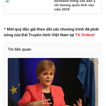
Scotland trưng cầu dân ý
rời Vương quốc Anh vào
Photo
Infographic
năm 2018
Video
Shorts video
* Mời quý độc giả theo dõi các chương trình đã phát
sóng của Đài Truyền hình Việt Nam tại
TV Online
!
VTV Money
VTV Thể thao
VTV Sức khoẻ
Bất động sản
Tin liên quan
Thị trường 24h
Tấm lòng Việt
VTV4
Vươn mình bằng AI
VTV9
VTV8
Liên hệ tòa soạn
English