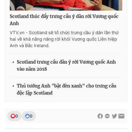
Scotland thúc đẩy trưng cầu ý dân rời Vương quốc
Anh
THỜI BÁO VTV
VTV.vn - Scotland sẽ tổ chức trưng cầu ý dân lần thứ
hai về khả năng năng rời khỏi Vương quốc Liên hiệp
Anh và Bắc Ireland.
Theo dõi báo trên
Scotland trưng cầu dân ý rời Vương quốc Anh
vào năm 2018
Cơ quan chủ quản:
Đài Truyền hình Việt Nam
Cơ quan báo chí:
Thời báo VTV
Thủ tướng Anh "bật đèn xanh" cho trưng cầu
Giấy phép hoạt động báo in và báo điện tử số 483/GP-BTTTT
độc lập Scotland
cấp ngày 29/12/2023
Tổng Biên tập:
Vũ Thanh Thủy
Phó Tổng Biên tập:
Nguyễn Thị Mỹ Hạnh, Phạm Quốc Thắng,
0
0
Nguyễn Trọng Ninh
Tổng đài VTV:
024.38 355 931 - 024.38 355 932