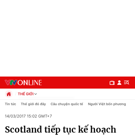
THẾ GIỚI
Chính trị
Tin tức
Thế giới đó đây
Câu chuyện quốc tế
Người Việt bốn phương
Xã hội
14/03/2017 15:02 GMT+7
Pháp luật
Chuyên mục
Kinh tế
Scotland tiếp tục kế hoạch
Thể thao