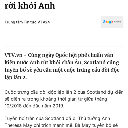
Chính trị
rời khỏi Anh
Truyền hình
Văn hóa - Giải trí
Xã hội
Y tế
Trung tâm Tin tức VTV24
Đời sống
Pháp luật
Công nghệ
Giáo dục
Y tế
VTV.vn - Cùng ngày Quốc hội phê chuẩn văn
kiện nước Anh rút khỏi châu Âu, Scotland cũng
Thế giới
tuyên bố sẽ yêu cầu một cuộc trưng cầu đòi độc
lập lần 2.
Tin tức
Kinh tế
Thế giới đó đây
Cuộc trưng cầu đòi độc lập lần 2 của Scotland dự kiến
Tài chính
sẽ diễn ra trong khoảng thời gian từ giữa tháng
Dữ liệu và đời sống
Câu chuyện quốc tế
10/2018 đến đầu năm 2019.
Thị trường
Truyền hình
Tuyên bố trên của Scotland đã bị Thủ tướng Anh
Góc doanh nghiệp
Theresa May chỉ trích mạnh mẽ. Bà May tuyên bố sẽ