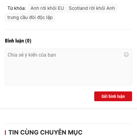
Ðiện thoại Thời báo VTV:
024.66 897 897
Từ khóa:
Anh rời khỏi EU
Scotland rời khỏi Anh
Email:
toasoan@vtv.vn
trưng cầu đòi độc lập
Liên hệ quảng cáo:
024-7300.7108
Bình luận
(
0
)
Gửi bình luận
® Cấm sao chép dưới mọi hình thức nếu không có sự chấp
thuận bằng văn bản. Ghi rõ nguồn VTV.vn khi phát hành lại
thông tin từ website này.
TIN CÙNG CHUYÊN MỤC