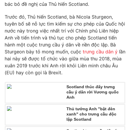
Phim VTV
bác bỏ đề nghị của Thủ hiến Scotland.
Giải trí
Hậu trường
Trước đó, Thủ hiến Scotland, bà Nicola Sturgeon,
Điện ảnh
Đời sống
tuyên bố sẽ nỗ lực tìm kiếm sự cho phép của Quốc hội
Nhân vật
Âm nhạc
nước này trong việc nhất trí với Chính phủ Liên hiệp
Du lịch
Khán giả
Anh về tiến trình và thủ tục cho phép Scotland tiến
Giáo dục
Sao
hành một cuộc trưng cầu ý dân về nền độc lập. Bà
Làm đẹp
Giải sao mai
Sturgeon bày tỏ mong muốn, cuộc
trưng cầu dân ý
lần
Tuyển sinh
Công nghệ
Chất lượng cuộc sống
hai này sẽ được tổ chức vào giữa mùa thu 2018, mùa
Học trực tuyến
xuân 2019 trước khi Anh rời khỏi Liên minh châu Âu
Hitech Công nghệ tương lai
(EU) hay còn gọi là Brexit.
Giao lưu trực tuyến
Sản phẩm
Scotland thúc đẩy trưng
Lịch phát sóng
Thị trường
cầu ý dân rời Vương quốc
Anh
Tư vấn
Thủ tướng Anh "bật đèn
Chuyên mục khác
xanh" cho trưng cầu độc
lập Scotland
Emagazine
Podcast