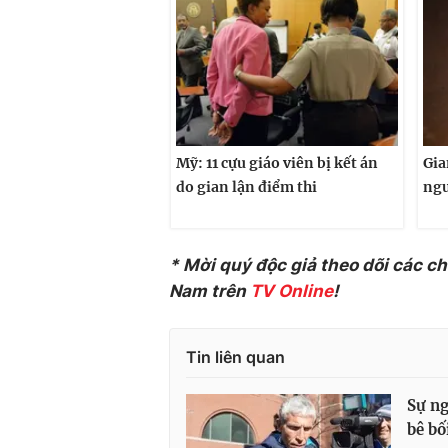
Mỹ: 11 cựu giáo viên bị kết án
Gia
do gian lận điểm thi
ngư
* Mời quý độc giả theo dõi các c
Nam trên
TV Online
!
Tin liên quan
Sự ng
bê bố