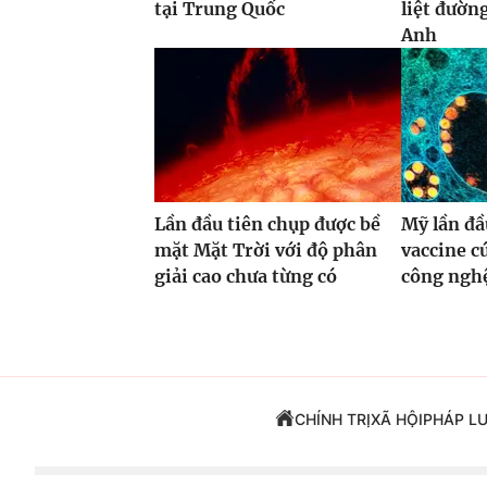
tại Trung Quốc
liệt đườn
Anh
Lần đầu tiên chụp được bề
Mỹ lần đầ
mặt Mặt Trời với độ phân
vaccine 
giải cao chưa từng có
công ng
CHÍNH TRỊ
XÃ HỘI
PHÁP L