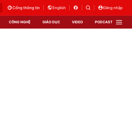
Cổng thông tin
English
Đăng nhập
CÔNG NGHỆ
GIÁO DỤC
VIDEO
PODCAST
VTV Money
VTV Thể thao
VTV Sức khoẻ
Bất động sản
Thị trường 24h
Tấm lòng Việt
Vươn mình bằng AI
VTV4
VTV8
VTV9
Lịch phát sóng
Giao lưu trực tuyến
Sự kiện