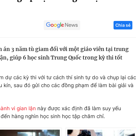
Góc ảnh
Chia sẻ
Giáo dục
Công nghệ
Tuyển sinh
Hitech Công ng
 án 3 năm tù giam đối với một giáo viên tại trung
Học trực tuyến
Sản phẩm
lận, giúp 6 học sinh Trung Quốc trong kỳ thi tốt
g
Thị trường
Tư vấn
 dự các kỳ thi với tư cách thí sinh tự do và chụp lại các
u kín, sau đó gửi cho các đồng phạm để làm bài giải và
ành vi gian lận
này được xác định đã làm suy yếu
đến hàng nghìn học sinh học tập chăm chỉ.