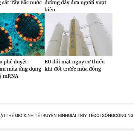
g sắt Tây Bắc nước
đường dây đưa người vượt
biên
u phê duyệt
EU đối mặt nguy cơ thiếu
cúm mùa ứng dụng
khí đốt trước mùa đông
hệ mRNA
UẬT
THẾ GIỚI
KINH TẾ
TRUYỀN HÌNH
GIẢI TRÍ
Y TẾ
ĐỜI SỐNG
CÔNG NG