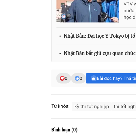
VTV.v
nước 
học d
Nhật Bản: Đại học Y Tokyo bị tố
Nhật Bản bắt giữ cựu quan chức 
0
0
Bài đọc hay? Thả t
Từ khóa:
kỳ thi tốt nghiệp
thi tốt ng
Bình luận
(
0
)