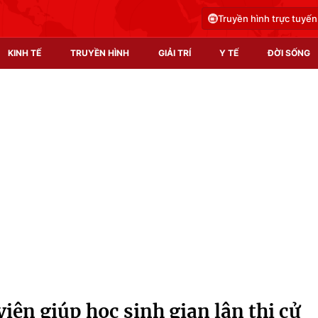
Truyền hình trực tuyến
KINH TẾ
TRUYỀN HÌNH
GIẢI TRÍ
Y TẾ
ĐỜI SỐNG
Pháp luật
Y tế
Truyền hình
Multimedia
Phim VTV
Video
Hậu trường
Shorts video
Nhân vật
Podcast
Khán giả
EMagazine
Giải sao mai
Photo
viên giúp học sinh gian lận thi cử
Infographic