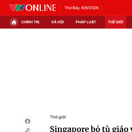
Thứ Bảy, 8/8/2026
CHÍNH TRỊ
XÃ HỘI
PHÁP LUẬT
THẾ GIỚI
Chính trị
Xã hội
Thế giới
Kinh tế
Tin tức
Tài chính
Thế giới đó đây
Thị trường
Câu chuyện quốc tế
Góc doanh nghiệp
Dữ liệu và đời sống
Thế giới
Singapore bỏ tù giáo 