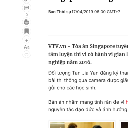
Ban Thời sự
17/04/2019 06:00 GMT+7
0
Giải trí
Đời sống
Điện ảnh
Du lịch
VTV.vn - Tòa án Singapore tuyên
Âm nhạc
Làm đẹp
tâm luyện thi vì có hành vi gian 
Sao
Chất lượng cuộc sốn
nghiệp năm 2016.
Đối tượng Tan Jia Yan đăng ký tham
bài thi thông qua camera được giấ
gửi cho các học sinh.
Bản án nhằm mang tính răn đe vì
h
nguyên tắc đạo đức và ảnh hưởng 