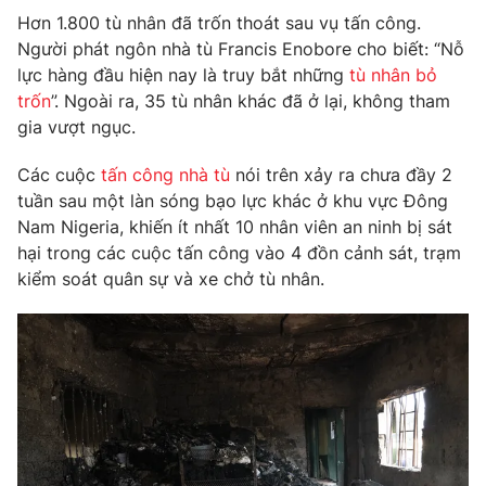
Hơn 1.800 tù nhân đã trốn thoát sau vụ tấn công.
Photo
Infographic
Người phát ngôn nhà tù Francis Enobore cho biết: “Nỗ
lực hàng đầu hiện nay là truy bắt những
tù nhân bỏ
Video
Shorts video
trốn
”. Ngoài ra, 35 tù nhân khác đã ở lại, không tham
gia vượt ngục.
VTV Money
VTV Thể thao
Các cuộc
tấn công nhà tù
nói trên xảy ra chưa đầy 2
tuần sau một làn sóng bạo lực khác ở khu vực Đông
VTV Sức khoẻ
Bất động sản
Nam Nigeria, khiến ít nhất 10 nhân viên an ninh bị sát
hại trong các cuộc tấn công vào 4 đồn cảnh sát, trạm
kiểm soát quân sự và xe chở tù nhân.
Thị trường 24h
Tấm lòng Việt
VTV4
Vươn mình bằng AI
VTV9
VTV8
Liên hệ tòa soạn
English