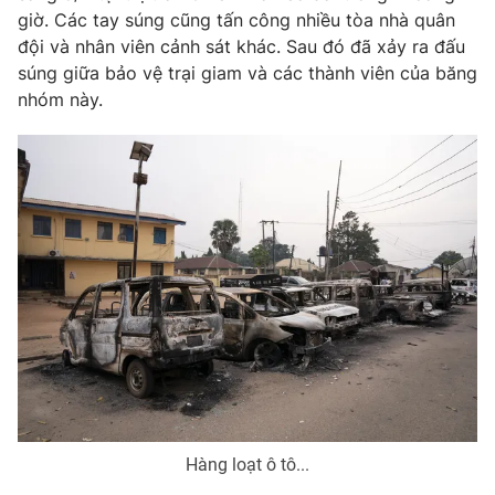
Phim VTV
giờ. Các tay súng cũng tấn công nhiều tòa nhà quân
Giải trí
đội và nhân viên cảnh sát khác. Sau đó đã xảy ra đấu
Hậu trường
Điện ảnh
súng giữa bảo vệ trại giam và các thành viên của băng
Đời sống
Nhân vật
nhóm này.
Âm nhạc
Du lịch
Khán giả
Giáo dục
Sao
Làm đẹp
Giải sao mai
Tuyển sinh
Công nghệ
Chất lượng cuộc sống
Học trực tuyến
Hitech Công nghệ tương lai
Giao lưu trực tuyến
Sản phẩm
Lịch phát sóng
Thị trường
Tư vấn
Chuyên mục khác
Hàng loạt ô tô...
Emagazine
Podcast