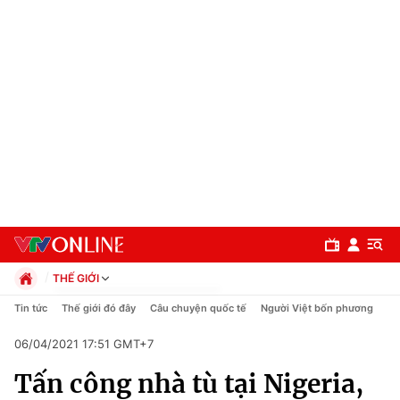
THẾ GIỚI
Chính trị
Tin tức
Thế giới đó đây
Câu chuyện quốc tế
Người Việt bốn phương
Xã hội
06/04/2021 17:51 GMT+7
Pháp luật
Chuyên mục
Kinh tế
Tấn công nhà tù tại Nigeria,
Thể thao