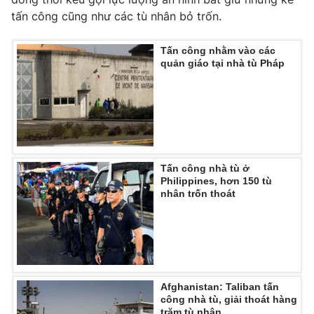
Ðiện thoại Thời báo VTV:
024.66 897 897
tấn công cũng như các tù nhân bỏ trốn.
Email:
toasoan@vtv.vn
Liên hệ quảng cáo:
024-7300.7108
Tấn công nhằm vào các
quản giáo tại nhà tù Pháp
Tấn công nhà tù ở
Philippines, hơn 150 tù
nhân trốn thoát
® Cấm sao chép dưới mọi hình thức nếu không có sự chấp
thuận bằng văn bản. Ghi rõ nguồn VTV.vn khi phát hành lại
thông tin từ website này.
Afghanistan: Taliban tấn
công nhà tù, giải thoát hàng
trăm tù nhân