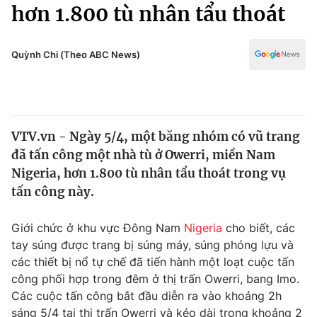
Chính trị
hơn 1.800 tù nhân tẩu thoát
Truyền hình
Văn hóa - Giải trí
Xã hội
Y tế
Quỳnh Chi (Theo ABC News)
Đời sống
Pháp luật
Công nghệ
Giáo dục
Y tế
VTV.vn - Ngày 5/4, một băng nhóm có vũ trang
đã tấn công một nhà tù ở Owerri, miền Nam
Thế giới
Nigeria, hơn 1.800 tù nhân tẩu thoát trong vụ
tấn công này.
Tin tức
Kinh tế
Thế giới đó đây
Giới chức ở khu vực Đông Nam
Nigeria
cho biết, các
Tài chính
tay súng được trang bị súng máy, súng phóng lựu và
Dữ liệu và đời sống
Câu chuyện quốc tế
các thiết bị nổ tự chế đã tiến hành một loạt cuộc tấn
Thị trường
công phối hợp trong đêm ở thị trấn Owerri, bang Imo.
Truyền hình
Góc doanh nghiệp
Các cuộc tấn công bắt đầu diễn ra vào khoảng 2h
sáng 5/4 tại thị trấn Owerri và kéo dài trong khoảng 2