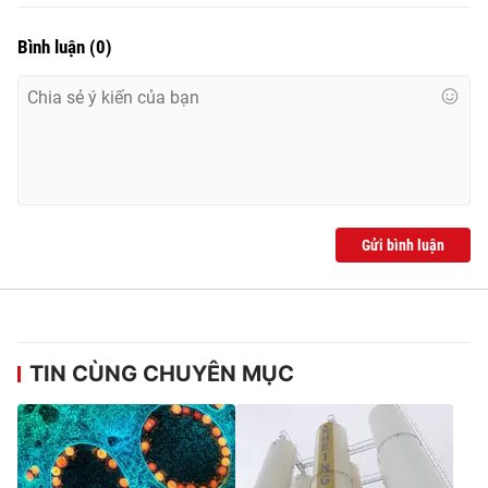
Bình luận
(
0
)
Gửi bình luận
TIN CÙNG CHUYÊN MỤC