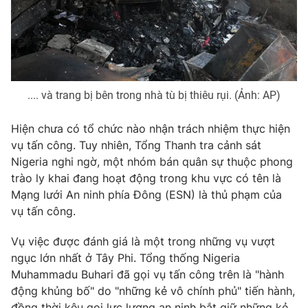
THỜI BÁO VTV
.... và trang bị bên trong nhà tù bị thiêu rụi. (Ảnh: AP)
Hiện chưa có tổ chức nào nhận trách nhiệm thực hiện
Theo dõi báo trên
vụ tấn công. Tuy nhiên, Tổng Thanh tra cảnh sát
Nigeria nghi ngờ, một nhóm bán quân sự thuộc phong
Cơ quan chủ quản:
Đài Truyền hình Việt Nam
trào ly khai đang hoạt động trong khu vực có tên là
Cơ quan báo chí:
Thời báo VTV
Mạng lưới An ninh phía Đông (ESN) là thủ phạm của
vụ tấn công.
Giấy phép hoạt động báo in và báo điện tử số 483/GP-BTTTT
cấp ngày 29/12/2023
Vụ việc được đánh giá là một trong những vụ vượt
Tổng Biên tập:
Vũ Thanh Thủy
ngục lớn nhất ở Tây Phi. Tổng thống Nigeria
Phó Tổng Biên tập:
Nguyễn Thị Mỹ Hạnh, Phạm Quốc Thắng,
Muhammadu Buhari đã gọi vụ tấn công trên là "hành
Nguyễn Trọng Ninh
động khủng bố" do "những kẻ vô chính phủ" tiến hành,
Tổng đài VTV:
024.38 355 931 - 024.38 355 932
đồng thời kêu gọi lực lượng an ninh bắt giữ những kẻ