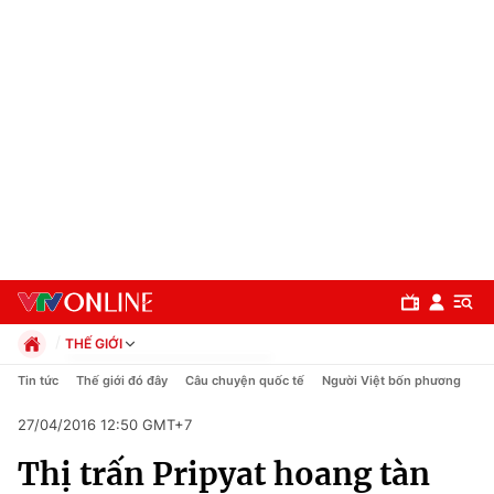
THẾ GIỚI
Chính trị
Tin tức
Thế giới đó đây
Câu chuyện quốc tế
Người Việt bốn phương
Xã hội
27/04/2016 12:50 GMT+7
Pháp luật
Chuyên mục
Kinh tế
Thị trấn Pripyat hoang tàn
Thể thao