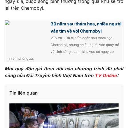
ngày kia, cuộc sống bình thường trong quá khứ sẽ trở
lại trên Chernobyl.
Photo
Infographic
30 năm sau thảm họa, nhiều người
Video
Shorts video
vẫn tìm về với Chernobyl
VTV.vn - Dù bị cấm đoán sau thảm họa
VTV Money
VTV Thể thao
Chernobyl, nhưng nhiều người vẫn quay trở
về sinh sống quanh khu vực có nguy cơ
VTV Sức khoẻ
Bất động sản
nhiễm phóng xạ.
Mời quý độc giả theo dõi các chương trình đã phát
Thị trường 24h
sóng của Đài Truyền hình Việt Nam trên
Tấm lòng Việt
TV Online
!
VTV4
Vươn mình bằng AI
Tin liên quan
VTV9
VTV8
Liên hệ tòa soạn
English