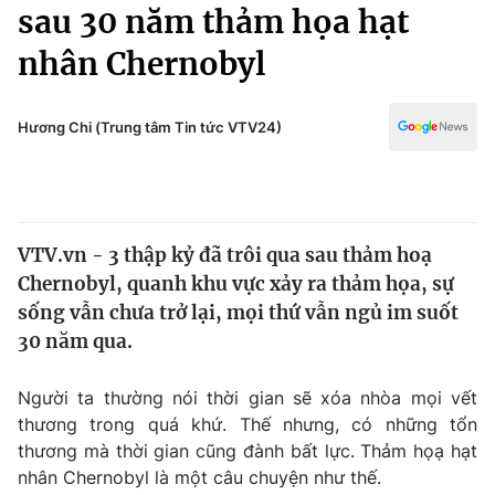
Chính trị
sau 30 năm thảm họa hạt
Truyền hình
nhân Chernobyl
Văn hóa - Giải trí
Xã hội
Y tế
Đời sống
Hương Chi (Trung tâm Tin tức VTV24)
Pháp luật
Công nghệ
Giáo dục
Y tế
VTV.vn - 3 thập kỷ đã trôi qua sau thảm hoạ
Thế giới
Chernobyl, quanh khu vực xảy ra thảm họa, sự
Tin tức
sống vẫn chưa trở lại, mọi thứ vẫn ngủ im suốt
Kinh tế
30 năm qua.
Thế giới đó đây
Tài chính
Dữ liệu và đời sống
Câu chuyện quốc tế
Người ta thường nói thời gian sẽ xóa nhòa mọi vết
Thị trường
thương trong quá khứ. Thế nhưng, có những tổn
thương mà thời gian cũng đành bất lực. Thảm họạ hạt
Truyền hình
Góc doanh nghiệp
nhân Chernobyl là một câu chuyện như thế.