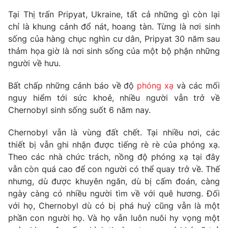
Phim VTV
Giải trí
Tại Thị trấn Pripyat, Ukraine, tất cả những gì còn lại
Hậu trường
chỉ là khung cảnh đổ nát, hoang tàn. Từng là nơi sinh
Điện ảnh
sống của hàng chục nghìn cư dân, Pripyat 30 năm sau
Đời sống
Nhân vật
thảm họa giờ là nơi sinh sống của một bộ phận những
Âm nhạc
Du lịch
người về hưu.
Khán giả
Giáo dục
Sao
Làm đẹp
Giải sao mai
Bất chấp những cảnh báo về độ
phóng xạ
và các mối
Tuyển sinh
nguy hiểm tới sức khoẻ, nhiều người vẫn trở về
Công nghệ
Chất lượng cuộc sống
Chernobyl sinh sống suốt 6 năm nay.
Học trực tuyến
Hitech Công nghệ tương lai
Giao lưu trực tuyến
Chernobyl vẫn là vùng đất chết. Tại nhiều nơi, các
Sản phẩm
thiết bị vẫn ghi nhận được tiếng rè rè của phóng xạ.
Theo các nhà chức trách, nồng độ phóng xạ tại đây
Lịch phát sóng
Thị trường
vẫn còn quá cao để con người có thể quay trở về. Thế
nhưng, dù được khuyên ngăn, dù bị cấm đoán, càng
Tư vấn
ngày càng có nhiều người tìm về với quê hương. Đối
Chuyên mục khác
với họ, Chernobyl dù có bị phá huỷ cũng vẫn là một
Emagazine
Podcast
phần con người họ. Và họ vẫn luôn nuôi hy vọng một