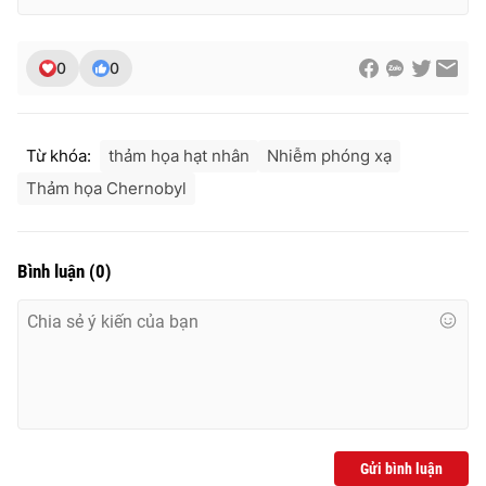
Ðiện thoại Thời báo VTV:
024.66 897 897
Email:
toasoan@vtv.vn
0
0
Liên hệ quảng cáo:
024-7300.7108
Từ khóa:
thảm họa hạt nhân
Nhiễm phóng xạ
Thảm họa Chernobyl
Bình luận
(
0
)
® Cấm sao chép dưới mọi hình thức nếu không có sự chấp
thuận bằng văn bản. Ghi rõ nguồn VTV.vn khi phát hành lại
thông tin từ website này.
Gửi bình luận