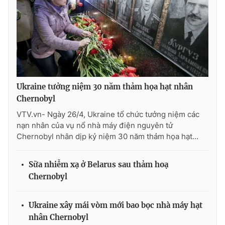
THỜI BÁO VTV
Ukraine tưởng niệm 30 năm thảm họa hạt nhân
Theo dõi báo trên
Chernobyl
VTV.vn- Ngày 26/4, Ukraine tổ chức tưởng niệm các
nạn nhân của vụ nổ nhà máy điện nguyên tử
Cơ quan chủ quản:
Đài Truyền hình Việt Nam
Chernobyl nhân dịp kỷ niệm 30 năm thảm họa hạt...
Cơ quan báo chí:
Thời báo VTV
Giấy phép hoạt động báo in và báo điện tử số 483/GP-BTTTT
Sữa nhiễm xạ ở Belarus sau thảm hoạ
cấp ngày 29/12/2023
Chernobyl
Tổng Biên tập:
Vũ Thanh Thủy
Phó Tổng Biên tập:
Nguyễn Thị Mỹ Hạnh, Phạm Quốc Thắng,
Nguyễn Trọng Ninh
Ukraine xây mái vòm mới bao bọc nhà máy hạt
Tổng đài VTV:
024.38 355 931 - 024.38 355 932
nhân Chernobyl