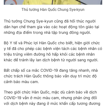
Photo
Infographic
Thủ tướng Hàn Quốc Chung Sye-kyun
Thủ tướng Chung Sye-kyun cũng đã hối thúc người
Video
Shorts video
dân hạn chế tham gia vào các hoạt động tôn giáo tại
những địa điểm trong nhà tập trung đông người.
VTV Money
VTV Thể thao
Bộ Y tế và Phúc lợi Hàn Quốc cho biết, hiện giới chức
y tế đã cho phép các bệnh viện tách các bệnh nhân có
VTV Sức khoẻ
Bất động sản
triệu trứng viêm đường hô hấp khỏi các bệnh nhân
khác để tránh lây lan dịch bệnh từ người sang người.
Thị trường 24h
Tấm lòng Việt
Bất chấp số ca mắc COVID-19 đang tăng nhanh, nhà
chức trách Hàn Quốc thông báo vẫn duy trì mức độ
VTV4
Vươn mình bằng AI
cảnh báo màu cam.
VTV9
VTV8
Theo giới chức Hàn Quốc, mặc dù cảnh báo về dịch
COVID-19 vẫn ở mức màu cam, nhưng phản ứng đối
với dịch bệnh này đang ở mức khẩn cấp tương đương
Liên hệ tòa soạn
English