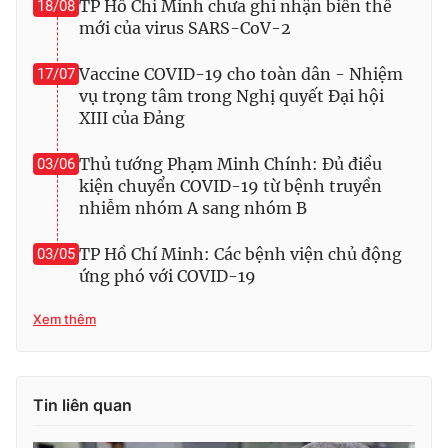
TP Hồ Chí Minh chưa ghi nhận biến thể
18/08
Ðiện thoại Thời báo VTV:
024.66 897 897
mới của virus SARS-CoV-2
Email:
toasoan@vtv.vn
Liên hệ quảng cáo:
024-7300.7108
Vaccine COVID-19 cho toàn dân - Nhiệm
17/07
vụ trọng tâm trong Nghị quyết Đại hội
XIII của Đảng
Thủ tướng Phạm Minh Chính: Đủ điều
03/06
kiện chuyển COVID-19 từ bệnh truyền
nhiễm nhóm A sang nhóm B
TP Hồ Chí Minh: Các bệnh viện chủ động
03/05
ứng phó với COVID-19
Xem thêm
® Cấm sao chép dưới mọi hình thức nếu không có sự chấp
thuận bằng văn bản. Ghi rõ nguồn VTV.vn khi phát hành lại
thông tin từ website này.
Tin liên quan