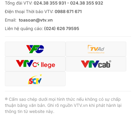
Tổng đài VTV:
024.38 355 931 - 024.38 355 932
Ðiện thoại Thời báo VTV:
0988 671 671
Email:
toasoan@vtv.vn
Liên hệ quảng cáo:
(024) 626 79595
® Cấm sao chép dưới mọi hình thức nếu không có sự chấp
thuận bằng văn bản. Ghi rõ nguồn VTV.vn khi phát hành lại
thông tin từ website này.