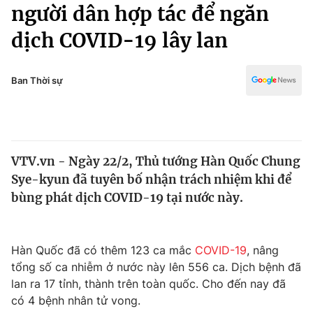
Chính trị
người dân hợp tác để ngăn
Truyền hình
dịch COVID-19 lây lan
Văn hóa - Giải trí
Xã hội
Y tế
Đời sống
Ban Thời sự
Pháp luật
Công nghệ
Giáo dục
Y tế
VTV.vn - Ngày 22/2, Thủ tướng Hàn Quốc Chung
Thế giới
Sye-kyun đã tuyên bố nhận trách nhiệm khi để
Tin tức
bùng phát dịch COVID-19 tại nước này.
Kinh tế
Thế giới đó đây
Tài chính
Dữ liệu và đời sống
Hàn Quốc đã có thêm 123 ca mắc
COVID-19
, nâng
Câu chuyện quốc tế
Thị trường
tổng số ca nhiễm ở nước này lên 556 ca. Dịch bệnh đã
lan ra 17 tỉnh, thành trên toàn quốc. Cho đến nay đã
Truyền hình
Góc doanh nghiệp
có 4 bệnh nhân tử vong.