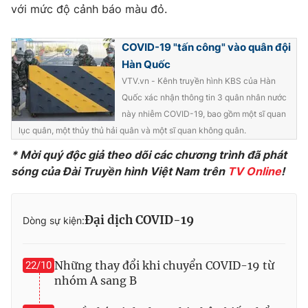
với mức độ cảnh báo màu đỏ.
COVID-19 "tấn công" vào quân đội
Hàn Quốc
THỜI BÁO VTV
VTV.vn - Kênh truyền hình KBS của Hàn
Quốc xác nhận thông tin 3 quân nhân nước
này nhiễm COVID-19, bao gồm một sĩ quan
lục quân, một thủy thủ hải quân và một sĩ quan không quân.
Theo dõi báo trên
* Mời quý độc giả theo dõi các chương trình đã phát
sóng của Đài Truyền hình Việt Nam trên
TV Online
!
Cơ quan chủ quản:
Đài Truyền hình Việt Nam
Cơ quan báo chí:
Thời báo VTV
Giấy phép hoạt động báo in và báo điện tử số 483/GP-BTTTT
Đại dịch COVID-19
Dòng sự kiện:
cấp ngày 29/12/2023
Tổng Biên tập:
Vũ Thanh Thủy
Phó Tổng Biên tập:
Nguyễn Thị Mỹ Hạnh, Phạm Quốc Thắng,
Những thay đổi khi chuyển COVID-19 từ
22/10
Nguyễn Trọng Ninh
nhóm A sang B
Tổng đài VTV:
024.38 355 931 - 024.38 355 932