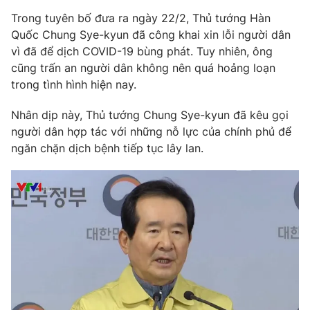
Phim VTV
Giải trí
Trong tuyên bố đưa ra ngày 22/2, Thủ tướng Hàn
Hậu trường
Quốc Chung Sye-kyun đã công khai xin lỗi người dân
Điện ảnh
vì đã để dịch COVID-19 bùng phát. Tuy nhiên, ông
Đời sống
Nhân vật
cũng trấn an người dân không nên quá hoảng loạn
Âm nhạc
Du lịch
trong tình hình hiện nay.
Khán giả
Giáo dục
Sao
Làm đẹp
Giải sao mai
Nhân dịp này, Thủ tướng Chung Sye-kyun đã kêu gọi
Tuyển sinh
người dân hợp tác với những nỗ lực của chính phủ để
Công nghệ
Chất lượng cuộc sống
ngăn chặn dịch bệnh tiếp tục lây lan.
Học trực tuyến
Hitech Công nghệ tương lai
Giao lưu trực tuyến
Sản phẩm
Lịch phát sóng
Thị trường
Tư vấn
Chuyên mục khác
Emagazine
Podcast