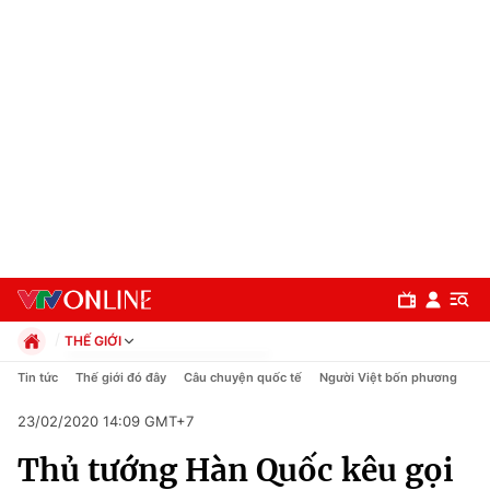
THẾ GIỚI
Chính trị
Tin tức
Thế giới đó đây
Câu chuyện quốc tế
Người Việt bốn phương
Xã hội
23/02/2020 14:09 GMT+7
Pháp luật
Chuyên mục
Kinh tế
Thủ tướng Hàn Quốc kêu gọi
Thể thao