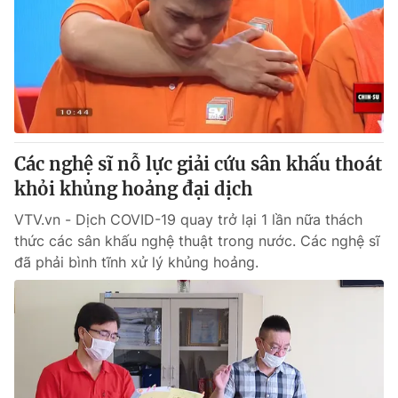
Tin tức
Kinh tế
Thế giới đó đây
Tài chính
Dữ liệu và đời sống
Câu chuyện quốc tế
Thị trường
Truyền hình
Góc doanh nghiệp
Các nghệ sĩ nỗ lực giải cứu sân khấu thoát
Phim VTV
khỏi khủng hoảng đại dịch
Giải trí
Hậu trường
VTV.vn - Dịch COVID-19 quay trở lại 1 lần nữa thách
Điện ảnh
thức các sân khấu nghệ thuật trong nước. Các nghệ sĩ
Đời sống
Nhân vật
đã phải bình tĩnh xử lý khủng hoảng.
Âm nhạc
Du lịch
Khán giả
Giáo dục
Sao
Làm đẹp
Giải sao mai
Tuyển sinh
Công nghệ
Chất lượng cuộc sống
Học trực tuyến
Hitech Công nghệ tương lai