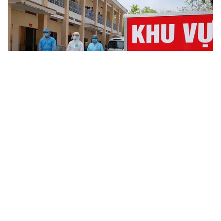
Tin mới
Video
Live
Emagazine
Trang chủ
Nghiên cứu về cơ chế lây lan COVID-19
VTV.vn - Trong lúc này, các nhà khoa học trên thế giới
vẫn đang tập trung nghiên cứu về cơ chế lây lan của
dịch bệnh COVID-19 (nCoV).