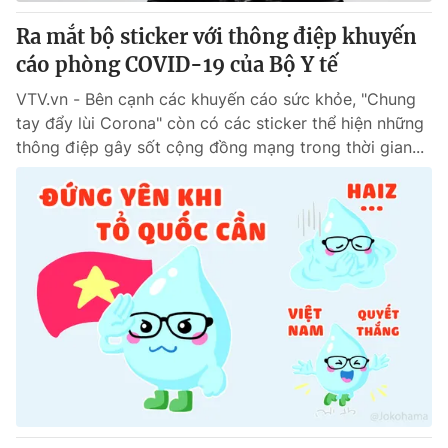
Ra mắt bộ sticker với thông điệp khuyến
® Cấm sao chép dưới mọi hình thức nếu không có sự chấp
cáo phòng COVID-19 của Bộ Y tế
thuận bằng văn bản. Ghi rõ nguồn VTV.vn khi phát hành lại
thông tin từ website này.
VTV.vn - Bên cạnh các khuyến cáo sức khỏe, "Chung
tay đẩy lùi Corona" còn có các sticker thể hiện những
thông điệp gây sốt cộng đồng mạng trong thời gian...