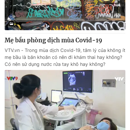
Thị trường 24h
Tấm lòng Việt
VTV4
Vươn mình bằng AI
VTV9
VTV8
Mẹ bầu phòng dịch mùa Covid-19
VTV.vn - Trong mùa dịch Covid-19, tâm lý của không ít
Liên hệ tòa soạn
English
mẹ bầu là băn khoăn có nên đi khám thai hay không?
Có nên sử dụng nước rửa tay khô hay không?
THỜI BÁO VTV
Theo dõi báo trên
Cơ quan chủ quản:
Đài Truyền hình Việt Nam
Cơ quan báo chí:
Thời báo VTV