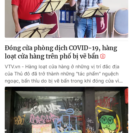
Giao lưu trực tuyến
Sản phẩm
Lịch phát sóng
Thị trường
Tư vấn
Chuyên mục khác
Đóng cửa phòng dịch COVID-19, hàng
Emagazine
Podcast
loạt cửa hàng trên phố bị vẽ bẩn
VTV.vn - Hàng loạt cửa hàng ở những vị trí đắc địa
Photo
Infographic
của Thủ đô đã trở thành những "tác phẩm" nguệch
ngoạc, bẩn thỉu do bị vẽ bẩn trong khi đóng cửa vì...
Video
Shorts video
VTV Money
VTV Thể thao
VTV Sức khoẻ
Bất động sản