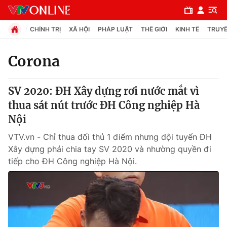
CHÍNH TRỊ
XÃ HỘI
PHÁP LUẬT
THẾ GIỚI
KINH TẾ
TRUYỀ
Corona
Chuyên mục
SV 2020: ĐH Xây dựng rơi nước mắt vì
Chính trị
thua sát nút trước ĐH Công nghiệp Hà
Nội
Xã hội
VTV.vn - Chỉ thua đối thủ 1 điểm nhưng đội tuyển ĐH
Xây dựng phải chia tay SV 2020 và nhường quyền đi
Pháp luật
tiếp cho ĐH Công nghiệp Hà Nội.
Y tế
Thế giới