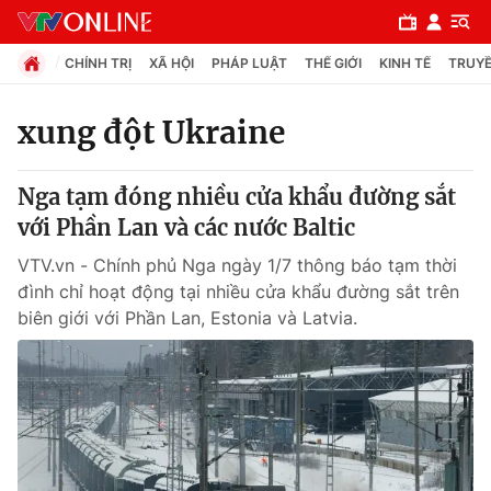
CHÍNH TRỊ
XÃ HỘI
PHÁP LUẬT
THẾ GIỚI
KINH TẾ
TRUYỀ
xung đột Ukraine
Chuyên mục
Nga tạm đóng nhiều cửa khẩu đường sắt
Chính trị
với Phần Lan và các nước Baltic
VTV.vn - Chính phủ Nga ngày 1/7 thông báo tạm thời
Xã hội
đình chỉ hoạt động tại nhiều cửa khẩu đường sắt trên
biên giới với Phần Lan, Estonia và Latvia.
Pháp luật
Y tế
Thế giới