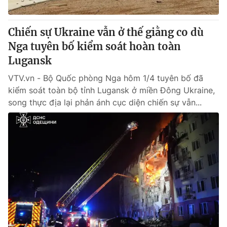
Giấy phép hoạt động báo in và báo điện tử số 483/GP-BTTTT
cấp ngày 29/12/2023
Chiến sự Ukraine vẫn ở thế giằng co dù
Tổng Biên tập:
Vũ Thanh Thủy
Nga tuyên bố kiểm soát hoàn toàn
Phó Tổng Biên tập:
Nguyễn Thị Mỹ Hạnh, Phạm Quốc Thắng,
Nguyễn Trọng Ninh
Lugansk
Tổng đài VTV:
024.38 355 931 - 024.38 355 932
VTV.vn - Bộ Quốc phòng Nga hôm 1/4 tuyên bố đã
Ðiện thoại Thời báo VTV:
024.66 897 897
kiểm soát toàn bộ tỉnh Lugansk ở miền Đông Ukraine,
Email:
toasoan@vtv.vn
song thực địa lại phản ánh cục diện chiến sự vẫn...
Liên hệ quảng cáo:
024-7300.7108