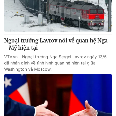
Tin tức
Kinh tế
Thế giới đó đây
Tài chính
Dữ liệu và đời sống
Câu chuyện quốc tế
Thị trường
Ngoại trưởng Lavrov nói về quan hệ Nga
Truyền hình
Góc doanh nghiệp
- Mỹ hiện tại
Phim VTV
Giải trí
VTV.vn - Ngoại trưởng Nga Sergei Lavrov ngày 13/5
Hậu trường
đã nhận định về tình hình quan hệ hiện tại giữa
Điện ảnh
Washington và Moscow.
Đời sống
Nhân vật
Âm nhạc
Du lịch
Khán giả
Giáo dục
Sao
Làm đẹp
Giải sao mai
Tuyển sinh
Công nghệ
Chất lượng cuộc sống
Học trực tuyến
Hitech Công nghệ tương lai