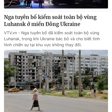
® Cấm sao chép dưới mọi hình thức nếu không có sự chấp
Nga tuyên bố kiểm soát toàn bộ vùng
thuận bằng văn bản. Ghi rõ nguồn VTV.vn khi phát hành lại
Luhansk ở miền Đông Ukraine
thông tin từ website này.
VTV.vn - Nga tuyên bố đã kiểm soát toàn bộ vùng
Luhansk, trong khi Ukraine bác bỏ và cho biết tình
hình chiến sự tại khu vực không thay đổi.