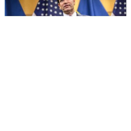
Tin mới
Video
Live
Emagazine
Trang chủ
Tổng thống Zelensky ra tín hiệu tích cực
về kế hoạch 28 điểm chấm dứt xung đột
của Mỹ
VTV.vn - Tổng thống Ukraine Volodymyr Zelensky
ngày 20/11 tuyên bố ông sẵn sàng tiến hành “hợp tác
trung thực và xây dựng” với Mỹ về một kế hoạch...