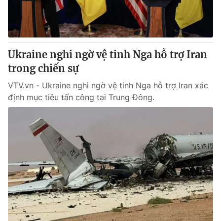
Thị trường 24h
Tấm lòng Việt
VTV4
Vươn mình bằng AI
Ukraine nghi ngờ vệ tinh Nga hỗ trợ Iran
VTV9
VTV8
trong chiến sự
VTV.vn - Ukraine nghi ngờ vệ tinh Nga hỗ trợ Iran xác
Liên hệ tòa soạn
English
định mục tiêu tấn công tại Trung Đông.
THỜI BÁO VTV
Theo dõi báo trên
Cơ quan chủ quản:
Đài Truyền hình Việt Nam
Cơ quan báo chí:
Thời báo VTV