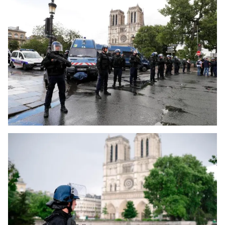
Ðiện thoại Thời báo VTV:
024.66 897 897
Email:
toasoan@vtv.vn
Liên hệ quảng cáo:
024-7300.7108
® Cấm sao chép dưới mọi hình thức nếu không có sự chấp
thuận bằng văn bản. Ghi rõ nguồn VTV.vn khi phát hành lại
thông tin từ website này.