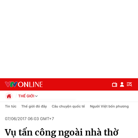
THẾ GIỚI
Chính trị
Tin tức
Thế giới đó đây
Câu chuyện quốc tế
Người Việt bốn phương
Xã hội
07/06/2017 06:03 GMT+7
Pháp luật
Chuyên mục
Kinh tế
Vụ tấn công ngoài nhà thờ
Thể thao