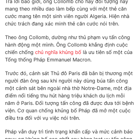
Trả lời báo giới, ông Collomb cho hay đối tượng này
mang theo nhiều dao làm bếp cùng với một thẻ căn
Photo
Infographic
cước mang tên một sinh viên người Algeria. Hiện nhà
chức trách đang xác minh thẻ căn cước nói trên.
Video
Shorts video
Theo ông Collomb, dường như thủ phạm vụ tấn công
hành động một mình. Ông Collomb khẳng định cuộc
VTV Money
VTV Thể thao
chiến chống
chủ nghĩa khủng bố
là ưu tiên số một của
Tổng thống Pháp Emmanuel Macron.
VTV Sức khoẻ
Bất động sản
Trước đó, cảnh sát Thủ đô Paris đã bắn bị thương một
người đàn ông sau khi người này dùng búa tấn công
Thị trường 24h
Tấm lòng Việt
một cảnh sát bên ngoài nhà thờ Notre-Dame, một địa
điểm nổi tiếng thu hút hàng triệu khách du lịch mỗi
VTV4
Vươn mình bằng AI
năm ở Paris. Đối tượng tấn công đã được đưa tới bệnh
viện. Cơ quan chống khủng bố Pháp đã mở một cuộc
VTV9
VTV8
điều tra đối với vụ việc nói trên.
Pháp vẫn duy trì tình trạng khẩn cấp và mức cảnh báo
Liên hệ tòa soạn
English