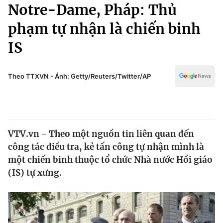
Chính trị
Notre-Dame, Pháp: Thủ
Truyền hình
phạm tự nhận là chiến binh
Văn hóa - Giải trí
Xã hội
Y tế
IS
Đời sống
Pháp luật
Công nghệ
Giáo dục
Theo TTXVN - Ảnh: Getty/Reuters/Twitter/AP
Y tế
Thế giới
VTV.vn - Theo một nguồn tin liên quan đến
Tin tức
công tác điều tra, kẻ tấn công tự nhận mình là
Kinh tế
Thế giới đó đây
một chiến binh thuộc tổ chức Nhà nước Hồi giáo
Tài chính
(IS) tự xưng.
Dữ liệu và đời sống
Câu chuyện quốc tế
Thị trường
Truyền hình
Góc doanh nghiệp