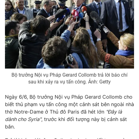
Phim VTV
Giải trí
Hậu trường
Điện ảnh
Đời sống
Nhân vật
Âm nhạc
Du lịch
Khán giả
Giáo dục
Sao
Làm đẹp
Giải sao mai
Tuyển sinh
Công nghệ
Chất lượng cuộc sống
Học trực tuyến
Hitech Công nghệ tương lai
Bộ trưởng Nội vụ Pháp Gerard Collomb trả lời báo chí
Giao lưu trực tuyến
sau khi xảy ra vụ tấn công. Ảnh: Getty
Sản phẩm
Lịch phát sóng
Ngày 6/6, Bộ trưởng Nội vụ Pháp Gerard Collomb cho
Thị trường
biết thủ phạm vụ tấn công một cảnh sát bên ngoài nhà
Tư vấn
thờ Notre-Dame ở Thủ đô Paris đã hét lớn
"Đây là
dành cho Syria"
, trước khi đối tượng này bị cảnh sát
Chuyên mục khác
bắn.
Emagazine
Podcast