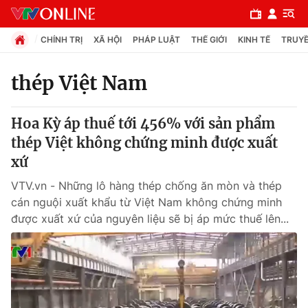
CHÍNH TRỊ
XÃ HỘI
PHÁP LUẬT
THẾ GIỚI
KINH TẾ
TRUYỀ
thép Việt Nam
Chuyên mục
Hoa Kỳ áp thuế tới 456% với sản phẩm
Chính trị
thép Việt không chứng minh được xuất
xứ
Xã hội
VTV.vn - Những lô hàng thép chống ăn mòn và thép
cán nguội xuất khẩu từ Việt Nam không chứng minh
Pháp luật
được xuất xứ của nguyên liệu sẽ bị áp mức thuế lên...
Y tế
Thế giới