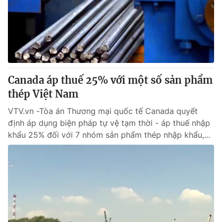
Giao lưu trực tuyến
Sản phẩm
Lịch phát sóng
Thị trường
Tư vấn
Chuyên mục khác
Canada áp thuế 25% với một số sản phẩm
Emagazine
Podcast
thép Việt Nam
VTV.vn -Tòa án Thương mại quốc tế Canada quyết
Photo
Infographic
định áp dụng biện pháp tự vệ tạm thời - áp thuế nhập
khẩu 25% đối với 7 nhóm sản phẩm thép nhập khẩu,...
Video
Shorts video
VTV Money
VTV Thể thao
VTV Sức khoẻ
Bất động sản