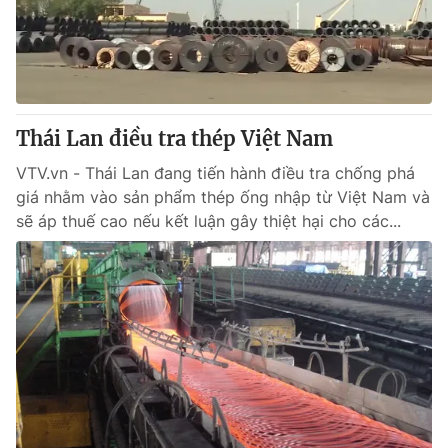
Thị trường 24h
Tấm lòng Việt
VTV4
Vươn mình bằng AI
VTV9
VTV8
Thái Lan điều tra thép Việt Nam
VTV.vn - Thái Lan đang tiến hành điều tra chống phá
Liên hệ tòa soạn
English
giá nhằm vào sản phẩm thép ống nhập từ Việt Nam và
sẽ áp thuế cao nếu kết luận gây thiệt hại cho các...
THỜI BÁO VTV
Theo dõi báo trên
Cơ quan chủ quản:
Đài Truyền hình Việt Nam
Cơ quan báo chí:
Thời báo VTV