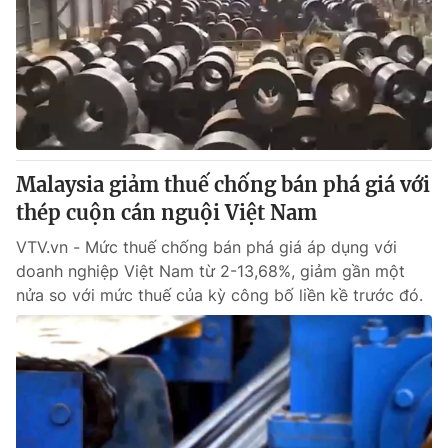
Tin tức
Kinh tế
Thế giới đó đây
Tài chính
Dữ liệu và đời sống
Câu chuyện quốc tế
Thị trường
Truyền hình
Góc doanh nghiệp
Malaysia giảm thuế chống bán phá giá với
Phim VTV
thép cuộn cán nguội Việt Nam
Giải trí
Hậu trường
VTV.vn - Mức thuế chống bán phá giá áp dụng với
Điện ảnh
doanh nghiệp Việt Nam từ 2-13,68%, giảm gần một
Đời sống
Nhân vật
nửa so với mức thuế của kỳ công bố liền kề trước đó.
Âm nhạc
Du lịch
Khán giả
Giáo dục
Sao
Làm đẹp
Giải sao mai
Tuyển sinh
Công nghệ
Chất lượng cuộc sống
Học trực tuyến
Hitech Công nghệ tương lai