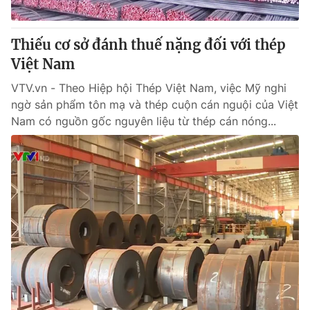
® Cấm sao chép dưới mọi hình thức nếu không có sự chấp
Thiếu cơ sở đánh thuế nặng đối với thép
thuận bằng văn bản. Ghi rõ nguồn VTV.vn khi phát hành lại
Việt Nam
thông tin từ website này.
VTV.vn - Theo Hiệp hội Thép Việt Nam, việc Mỹ nghi
ngờ sản phẩm tôn mạ và thép cuộn cán nguội của Việt
Nam có nguồn gốc nguyên liệu từ thép cán nóng...