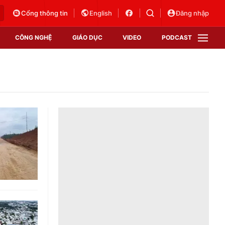
Cổng thông tin
English
Đăng nhập
CÔNG NGHỆ
GIÁO DỤC
VIDEO
PODCAST
VTV Money
VTV Thể thao
VTV Sức khoẻ
Bất động sản
Thị trường 24h
Tấm lòng Việt
Vươn mình bằng AI
VTV4
VTV8
VTV9
Lịch phát sóng
Giao lưu trực tuyến
Sự kiện