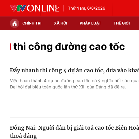
Thứ Năm, 6/8/2026
CHÍNH TRỊ
XÃ HỘI
PHÁP LUẬT
THẾ GIỚI
Chính trị
Xã hội
thi công đường cao tốc
Thế giới
Kinh tế
Đẩy nhanh thi công 4 dự án cao tốc, đưa vào kha
Tin tức
Tài chính
Việc hoàn thành 4 dự án đường cao tốc có ý nghĩa hết sức qua
Đại hội đại biểu toàn quốc lần thứ XIII của Đảng đã đề ra.
Thế giới đó đây
Thị trường
Câu chuyện quốc tế
Góc doanh nghiệp
Dữ liệu và đời sống
Đồng Nai: Người dân bị giải toả cao tốc Biên H
thoả đáng