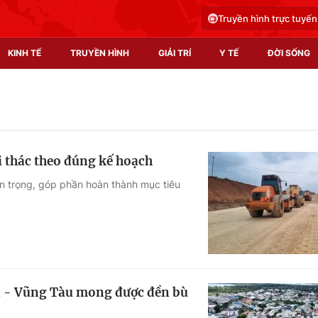
Truyền hình trực tuyến
KINH TẾ
TRUYỀN HÌNH
GIẢI TRÍ
Y TẾ
ĐỜI SỐNG
Pháp luật
Y tế
Truyền hình
Multimedia
i thác theo đúng kế hoạch
Phim VTV
Video
n trọng, góp phần hoàn thành mục tiêu
Hậu trường
Shorts video
Nhân vật
Podcast
Khán giả
EMagazine
Giải sao mai
Photo
oà - Vũng Tàu mong được đền bù
Infographic