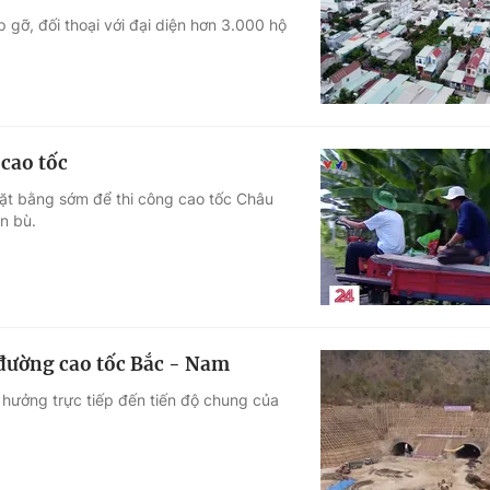
 gỡ, đối thoại với đại diện hơn 3.000 hộ
Góc ảnh
Giáo dục
Công nghệ
Tuyển sinh
Hitech Công ng
cao tốc
Học trực tuyến
Sản phẩm
mặt bằng sớm để thi công cao tốc Châu
n bù.
g
Thị trường
Tư vấn
g đường cao tốc Bắc - Nam
 hưởng trực tiếp đến tiến độ chung của