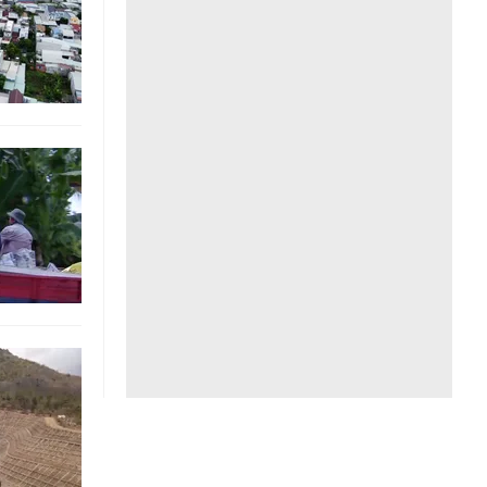
Liên hệ toà soạn
hệ tương lai