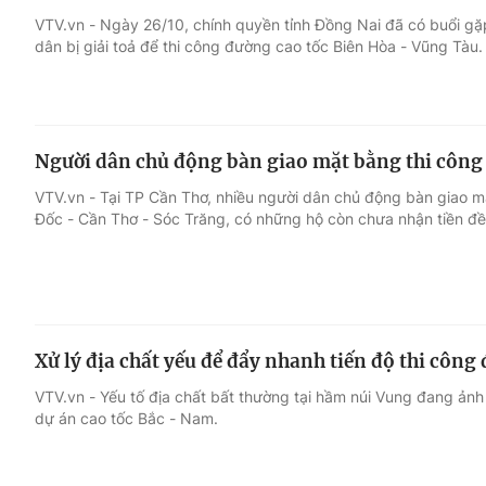
VTV.vn - Ngày 26/10, chính quyền tỉnh Đồng Nai đã có buổi gặp
dân bị giải toả để thi công đường cao tốc Biên Hòa - Vũng Tàu.
Giải trí
Đời sống
Điện ảnh
Du lịch
Người dân chủ động bàn giao mặt bằng thi công 
Âm nhạc
Làm đẹp
VTV.vn - Tại TP Cần Thơ, nhiều người dân chủ động bàn giao 
Đốc - Cần Thơ - Sóc Trăng, có những hộ còn chưa nhận tiền đề
Sao
Chất lượng cuộc sốn
Xử lý địa chất yếu để đẩy nhanh tiến độ thi côn
VTV.vn - Yếu tố địa chất bất thường tại hầm núi Vung đang ảnh
dự án cao tốc Bắc - Nam.