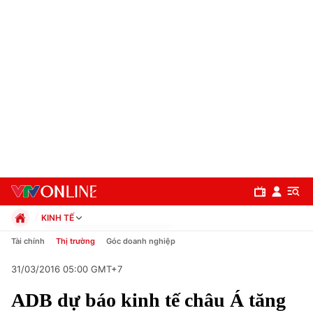
KINH TẾ
Chính trị
Tài chính
Thị trường
Góc doanh nghiệp
Xã hội
31/03/2016 05:00 GMT+7
Pháp luật
Chuyên mục
Kinh tế
ADB dự báo kinh tế châu Á tăng
Thể thao