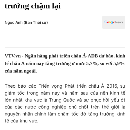
Chính trị
trưởng chậm lại
Truyền hình
Văn hóa - Giải trí
Xã hội
Y tế
Ngọc Anh (Ban Thời sự)
Đời sống
Pháp luật
Công nghệ
Giáo dục
Y tế
VTV.vn - Ngân hàng phát triển châu Á-ADB dự báo, kinh
tế châu Á năm nay tăng trưởng ở mức 5,7%, so với 5,9%
Thế giới
của năm ngoái.
Tin tức
Theo báo cáo Triển vọng Phát triển châu Á 2016, sự
Kinh tế
Thế giới đó đây
giảm tốc trong năm nay và năm sau của nền kinh tế
Tài chính
lớn nhất khu vực là Trung Quốc và sự phục hồi yếu ớt
Dữ liệu và đời sống
Câu chuyện quốc tế
của các nước công nghiệp chủ chốt trên thế giới là
Thị trường
nguyên nhân chính làm chậm tốc độ tăng trưởng kinh
Truyền hình
tế của khu vực.
Góc doanh nghiệp