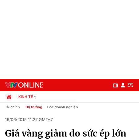
KINH TẾ
Chính trị
Tài chính
Thị trường
Góc doanh nghiệp
Xã hội
16/06/2015 11:27 GMT+7
Pháp luật
Chuyên mục
Kinh tế
Giá vàng giảm do sức ép lớn
Thể thao