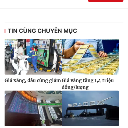
Ðiện thoại Thời báo VTV:
024.66 897 897
Email:
toasoan@vtv.vn
Liên hệ quảng cáo:
024-7300.7108
TIN CÙNG CHUYÊN MỤC
Giá xăng, dầu cùng giảm
Giá vàng tăng 1,4 triệu
đồng/lượng
® Cấm sao chép dưới mọi hình thức nếu không có sự chấp
thuận bằng văn bản. Ghi rõ nguồn VTV.vn khi phát hành lại
thông tin từ website này.