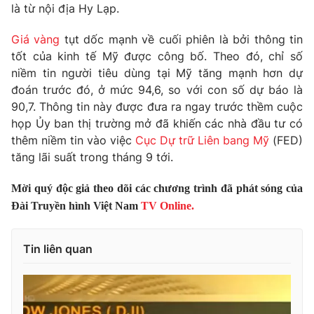
Phim VTV
là từ nội địa Hy Lạp.
Giải trí
Hậu trường
Giá vàng
tụt dốc mạnh về cuối phiên là bởi thông tin
Điện ảnh
Đời sống
tốt của kinh tế Mỹ được công bố. Theo đó, chỉ số
Nhân vật
Âm nhạc
niềm tin người tiêu dùng tại Mỹ tăng mạnh hơn dự
Du lịch
Khán giả
đoán trước đó, ở mức 94,6, so với con số dự báo là
Giáo dục
Sao
90,7. Thông tin này được đưa ra ngay trước thềm cuộc
Làm đẹp
Giải sao mai
họp Ủy ban thị trường mở đã khiến các nhà đầu tư có
Tuyển sinh
Công nghệ
thêm niềm tin vào việc
Cục Dự trữ Liên bang Mỹ
(FED)
Chất lượng cuộc sống
Học trực tuyến
tăng lãi suất trong tháng 9 tới.
Hitech Công nghệ tương lai
Giao lưu trực tuyến
Mời quý độc giả theo dõi các chương trình đã phát sóng của
Sản phẩm
Đài Truyền hình Việt Nam
TV Online.
Lịch phát sóng
Thị trường
Tin liên quan
Tư vấn
Chuyên mục khác
Emagazine
Podcast