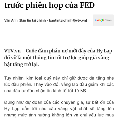
Chính trị
trước phiên họp của FED
Truyền hình
Văn hóa - Giải trí
Xã hội
Y tế
Vân Anh (Bản tin tài chính - bantintaichinh@vtv.vn)
Đời sống
Pháp luật
Công nghệ
Giáo dục
Y tế
VTV.vn - Cuộc đàm phán nợ mới đây của Hy Lạp
đổ vỡ là một thông tin tốt trợ lực giúp giá vàng
Thế giới
bật tăng trở lại.
Tin tức
Kinh tế
Tuy nhiên, kim loại quý này chỉ giữ được đà tăng nhẹ
Thế giới đó đây
lúc đầu phiên. Thay vào đó, vàng lao đầu giảm khi các
Tài chính
nhà đầu tư đón nhận tin kinh tế tốt từ Mỹ.
Dữ liệu và đời sống
Câu chuyện quốc tế
Thị trường
Đúng như dự đoán của các chuyên gia, sự bất ổn của
Truyền hình
Hy Lạp dẫn tới nhu cầu vàng vật chất sẽ tăng lên
Góc doanh nghiệp
nhưng mức ảnh hưởng không lớn và chủ yếu lực mua