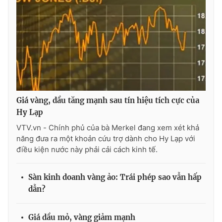
Photo
Infographic
Video
Shorts video
VTV Money
VTV Thể thao
Giá vàng, dầu tăng mạnh sau tín hiệu tích cực của
VTV Sức khoẻ
Bất động sản
Hy Lạp
VTV.vn - Chính phủ của bà Merkel đang xem xét khả
Thị trường 24h
Tấm lòng Việt
năng đưa ra một khoản cứu trợ dành cho Hy Lạp với
điều kiện nước này phải cải cách kinh tế.
VTV4
Vươn mình bằng AI
Sàn kinh doanh vàng ảo: Trái phép sao vẫn hấp
VTV9
VTV8
dẫn?
Liên hệ tòa soạn
English
Giá dầu mỏ, vàng giảm mạnh