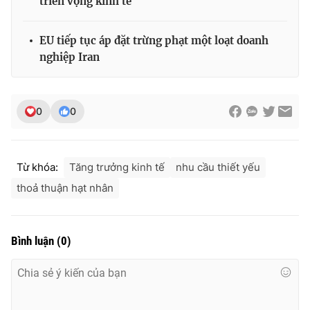
triển vọng kinh tế
EU tiếp tục áp đặt trừng phạt một loạt doanh
nghiệp Iran
THỜI BÁO VTV
0
0
Theo dõi báo trên
Từ khóa:
Tăng trưởng kinh tế
nhu cầu thiết yếu
Cơ quan chủ quản:
Đài Truyền hình Việt Nam
thoả thuận hạt nhân
Cơ quan báo chí:
Thời báo VTV
Giấy phép hoạt động báo in và báo điện tử số 483/GP-BTTTT
cấp ngày 29/12/2023
Bình luận
(
0
)
Tổng Biên tập:
Vũ Thanh Thủy
Phó Tổng Biên tập:
Nguyễn Thị Mỹ Hạnh, Phạm Quốc Thắng,
Nguyễn Trọng Ninh
Tổng đài VTV:
024.38 355 931 - 024.38 355 932