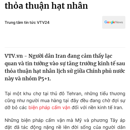
Chính trị
thỏa thuận hạt nhân
Truyền hình
Văn hóa - Giải trí
Xã hội
Y tế
Trung tâm tin tức VTV24
Đời sống
Pháp luật
Công nghệ
Giáo dục
Y tế
VTV.vn - Người dân Iran đang cảm thấy lạc
quan và tin tưởng vào sự tăng trưởng kinh tế sau
Thế giới
thỏa thuận hạt nhân lịch sử giữa Chính phủ nước
này và nhóm P5+1.
Tin tức
Kinh tế
Thế giới đó đây
Tại một khu chợ tại thủ đô Tehran, những tiểu thương
Tài chính
cũng như người mua hàng tại đây đều đang chờ đợi sự
Dữ liệu và đời sống
Câu chuyện quốc tế
dỡ bỏ các
biện pháp cấm vận
đối với nền kinh tế Iran.
Thị trường
Truyền hình
Những biện pháp cấm vận mà Mỹ và phương Tây áp
Góc doanh nghiệp
đặt đã tác động nặng nề lên đời sống của người dân