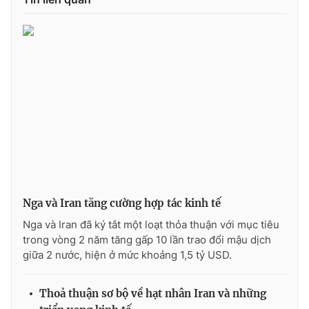
Photo
Infographic
Video
Shorts video
VTV Money
VTV Thể thao
VTV Sức khoẻ
Bất động sản
Thị trường 24h
Tấm lòng Việt
Nga và Iran tăng cường hợp tác kinh tế
VTV4
Vươn mình bằng AI
Nga và Iran đã ký tắt một loạt thỏa thuận với mục tiêu
trong vòng 2 năm tăng gấp 10 lần trao đổi mậu dịch
giữa 2 nước, hiện ở mức khoảng 1,5 tỷ USD.
VTV9
VTV8
Thoả thuận sơ bộ về hạt nhân Iran và những
Liên hệ tòa soạn
English