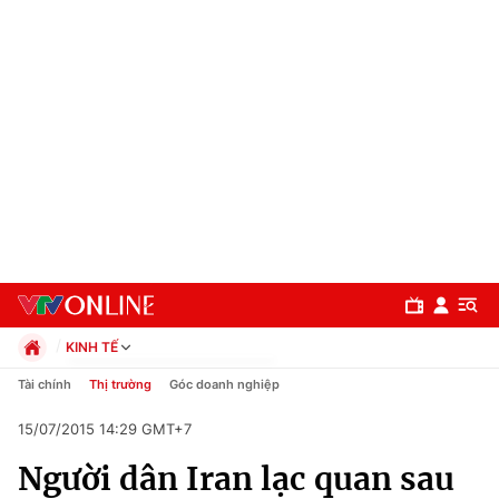
KINH TẾ
Chính trị
Tài chính
Thị trường
Góc doanh nghiệp
Xã hội
15/07/2015 14:29 GMT+7
Pháp luật
Chuyên mục
Kinh tế
Người dân Iran lạc quan sau
Thể thao