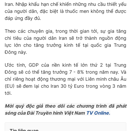
Phim VTV
Iran. Nhập khẩu hạn chế khiến những nhu cầu thiết yếu
Giải trí
của người dân, đặc biệt là thuốc men không thể được
Hậu trường
đáp ứng đầy đủ.
Điện ảnh
Đời sống
Nhân vật
Âm nhạc
Theo các chuyên gia, trong thời gian tới, sự gia tăng
Du lịch
Khán giả
chi tiêu của người dân Iran sẽ trở thành nguồn động
Giáo dục
Sao
lực lớn cho tăng trưởng kinh tế tại quốc gia Trung
Làm đẹp
Giải sao mai
Đông này.
Tuyển sinh
Công nghệ
Chất lượng cuộc sống
Học trực tuyến
Ước tính, GDP của nền kinh tế lớn thứ 2 tại Trung
Hitech Công nghệ tương lai
Đông sẽ có thể tăng trưởng 7 - 8% trong năm nay. Và
Giao lưu trực tuyến
chỉ riêng hoạt động thương mại với Liên minh châu Âu
Sản phẩm
(EU) sẽ đem lại cho Iran 30 tỷ Euro trong vòng 3 năm
Lịch phát sóng
Thị trường
tới.
Tư vấn
Mời quý độc giả theo dõi các chương trình đã phát
Chuyên mục khác
sóng của Đài Truyền hình Việt Nam
TV Online.
Emagazine
Podcast
Tin liên quan