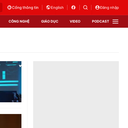
Cổng thông tin
English
Đăng nhập
CÔNG NGHỆ
GIÁO DỤC
VIDEO
PODCAST
VTV Money
VTV Thể thao
VTV Sức khoẻ
Bất động sản
Thị trường 24h
Tấm lòng Việt
Vươn mình bằng AI
VTV4
VTV8
VTV9
Lịch phát sóng
Giao lưu trực tuyến
Sự kiện