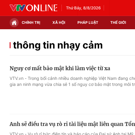
Thứ Bảy, 8/8/2026
CHÍNH TRỊ
XÃ HỘI
PHÁP LUẬT
THẾ GIỚI
Chính trị
Xã hội
thông tin nhạy cảm
Thế giới
Kinh tế
Nguy cơ mất bảo mật khi làm việc từ xa
Tin tức
Tài chính
VTV.vn - Trong bối cảnh nhiều doanh nghiệp Việt Nam đang cho
gia an ninh mạng vừa chia sẻ 1 số nguy cơ bảo mật trong môi tr
Thế giới đó đây
Thị trường
Câu chuyện quốc tế
Góc doanh nghiệp
Dữ liệu và đời sống
Anh sẽ điều tra vụ rò rỉ tài liệu mật liên quan 
VTV.vn - Vụ rò rỉ bức điện tín và báo cáo của Đại sứ Anh tại 