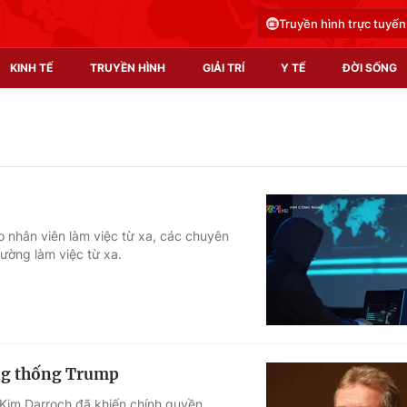
Truyền hình trực tuyến
KINH TẾ
TRUYỀN HÌNH
GIẢI TRÍ
Y TẾ
ĐỜI SỐNG
Pháp luật
Y tế
Truyền hình
Multimedia
Phim VTV
Video
 nhân viên làm việc từ xa, các chuyên
ường làm việc từ xa.
Hậu trường
Shorts video
Nhân vật
Podcast
Khán giả
EMagazine
Giải sao mai
Photo
Tổng thống Trump
Infographic
Mỹ Kim Darroch đã khiến chính quyền