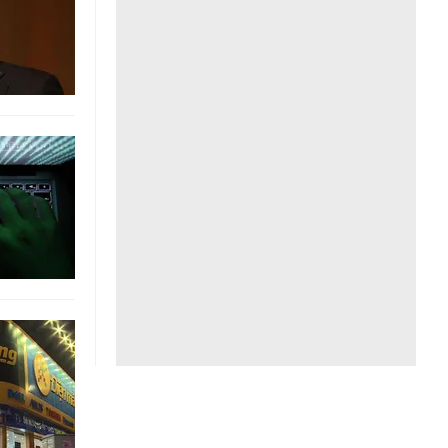
Liên hệ toà soạn
hệ tương lai