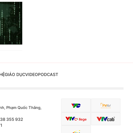
HỆ
GIÁO DỤC
VIDEO
PODCAST
nh, Phạm Quốc Thắng,
.38 355 932
71