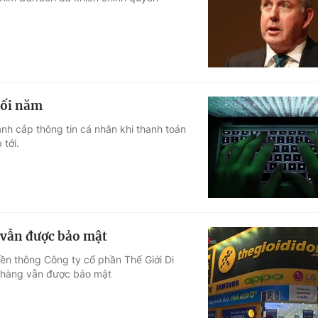
Góc ảnh
Giáo dục
Công nghệ
Tuyển sinh
Hitech Công ng
uối năm
Học trực tuyến
Sản phẩm
nh cắp thông tin cá nhân khi thanh toán
tới.
g
Thị trường
Tư vấn
 vẫn được bảo mật
ền thông Công ty cổ phần Thế Giới Di
ch hàng vẫn được bảo mật