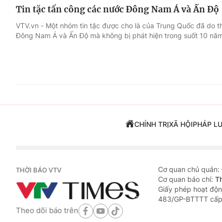
Tin tặc tấn công các nước Đông Nam Á và Ấn Độ
VTV.vn - Một nhóm tin tặc được cho là của Trung Quốc đã do 
Đông Nam Á và Ấn Độ mà không bị phát hiện trong suốt 10 nă
CHÍNH TRỊ
XÃ HỘI
PHÁP L
Cơ quan chủ quản:
THỜI BÁO VTV
Cơ quan báo chí:
T
Giấy phép hoạt độn
483/GP-BTTTT cấp
Theo dõi báo trên