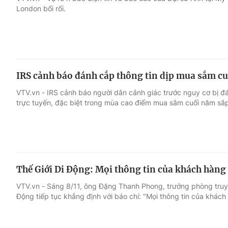
London bối rối.
Giải trí
Đời sống
Điện ảnh
Du lịch
IRS cảnh báo đánh cắp thông tin dịp mua sắm c
Âm nhạc
Làm đẹp
VTV.vn - IRS cảnh báo người dân cảnh giác trước nguy cơ bị đá
trực tuyến, đặc biệt trong mùa cao điểm mua sắm cuối năm sắp 
Sao
Chất lượng cuộc sốn
Thế Giới Di Động: Mọi thông tin của khách hàng
VTV.vn - Sáng 8/11, ông Đặng Thanh Phong, trưởng phòng truy
Động tiếp tục khẳng định với báo chí: "Mọi thông tin của khá