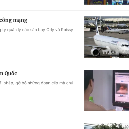
n công mạng
 ty quản lý các sân bay Orly và Roissy-
àn Quốc
ải pháp, gỡ bỏ những đoạn clip mà chủ