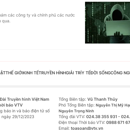
thám các công ty và chính phủ các nước
m qua.
UẬT
THẾ GIỚI
KINH TẾ
TRUYỀN HÌNH
GIẢI TRÍ
Y TẾ
ĐỜI SỐNG
CÔNG NG
Đài Truyền hình Việt Nam
Tổng Biên tập:
Vũ Thanh Thủy
hời báo VTV
Phó Tổng Biên tập:
Nguyễn Thị Mỹ Hạ
g báo in và báo điện tử số
Nguyễn Trọng Ninh
 ngày 29/12/2023
Tổng đài VTV:
024.38 355 931 - 024
Ðiện thoại Thời báo VTV:
0988 671 6
Email:
toasoan@vtv.vn