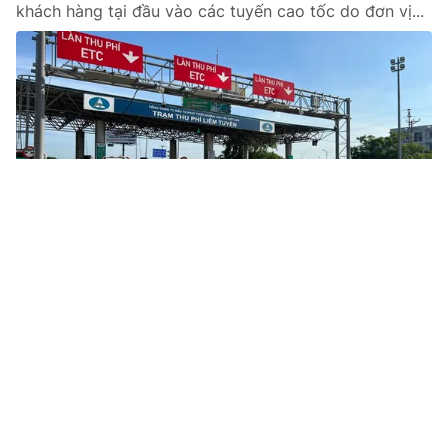
khách hàng tại đầu vào các tuyến cao tốc do đơn vị...
Tin mới
Video
Live
Emagazine
Trang chủ
Chỉ thu phí không dừng trên các tuyến
cao tốc từ 1/8
VTV.vn - Bộ GTVT vừa có văn bản gửi UBND các tỉnh,
thành phố đề nghị triển khai chỉ đạo của Thủ tướng
Chính phủ về thu phí dịch vụ đường bộ theo hình...