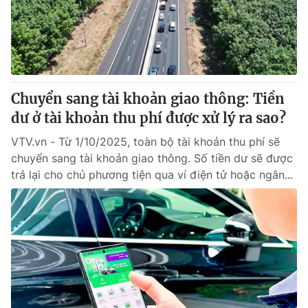
Giấy phép hoạt động báo in và báo điện tử số 483/GP-BTTTT
cấp ngày 29/12/2023
Tổng Biên tập:
Vũ Thanh Thủy
Phó Tổng Biên tập:
Nguyễn Thị Mỹ Hạnh, Phạm Quốc Thắng,
Nguyễn Trọng Ninh
Tổng đài VTV:
Chuyển sang tài khoản giao thông: Tiền
024.38 355 931 - 024.38 355 932
Ðiện thoại Thời báo VTV:
dư ở tài khoản thu phí được xử lý ra sao?
024.66 897 897
Email:
toasoan@vtv.vn
VTV.vn - Từ 1/10/2025, toàn bộ tài khoản thu phí sẽ
Liên hệ quảng cáo:
024-7300.7108
chuyển sang tài khoản giao thông. Số tiền dư sẽ được
trả lại cho chủ phương tiện qua ví điện tử hoặc ngân...