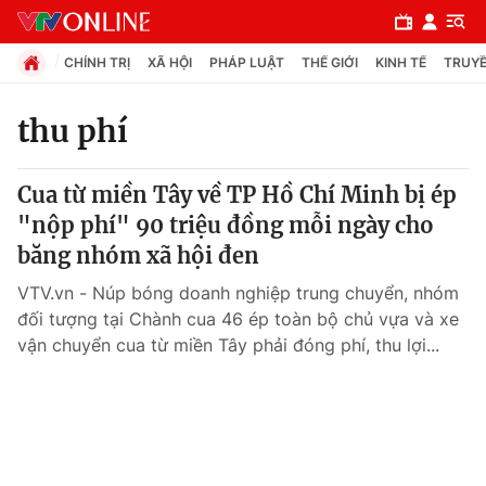
CHÍNH TRỊ
XÃ HỘI
PHÁP LUẬT
THẾ GIỚI
KINH TẾ
TRUYỀ
thu phí
Chuyên mục
Cua từ miền Tây về TP Hồ Chí Minh bị ép
Chính trị
"nộp phí" 90 triệu đồng mỗi ngày cho
băng nhóm xã hội đen
Xã hội
VTV.vn - Núp bóng doanh nghiệp trung chuyển, nhóm
đối tượng tại Chành cua 46 ép toàn bộ chủ vựa và xe
Pháp luật
vận chuyển cua từ miền Tây phải đóng phí, thu lợi...
Y tế
Thế giới