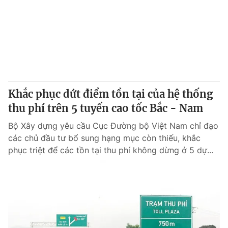
Tin tức
Kinh tế
Thế giới đó đây
Tài chính
Dữ liệu và đời sống
Câu chuyện quốc tế
Thị trường
Truyền hình
Góc doanh nghiệp
Khắc phục dứt điểm tồn tại của hệ thống
Phim VTV
thu phí trên 5 tuyến cao tốc Bắc - Nam
Giải trí
Hậu trường
Bộ Xây dựng yêu cầu Cục Đường bộ Việt Nam chỉ đạo
Điện ảnh
các chủ đầu tư bổ sung hạng mục còn thiếu, khắc
Đời sống
Nhân vật
phục triệt để các tồn tại thu phí không dừng ở 5 dự...
Âm nhạc
Du lịch
Khán giả
Giáo dục
Sao
Làm đẹp
Giải sao mai
Tuyển sinh
Công nghệ
Chất lượng cuộc sống
Học trực tuyến
Hitech Công nghệ tương lai