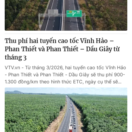
Thị trường 24h
Tấm lòng Việt
VTV4
Vươn mình bằng AI
VTV9
VTV8
Thu phí hai tuyến cao tốc Vĩnh Hảo –
Phan Thiết và Phan Thiết – Dầu Giây từ
Liên hệ tòa soạn
English
tháng 3
VTV.vn - Từ tháng 3/2026, hai tuyến cao tốc Vĩnh Hảo
- Phan Thiết và Phan Thiết - Dầu Giây sẽ thu phí 900-
1.300 đồng/km theo hình thức ETC, ngày cụ thể sẽ...
THỜI BÁO VTV
Theo dõi báo trên
Cơ quan chủ quản:
Đài Truyền hình Việt Nam
Cơ quan báo chí:
Thời báo VTV