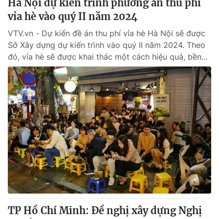
Hà Nội dự kiến trình phương án thu phí
vỉa hè vào quý II năm 2024
VTV.vn - Dự kiến đề án thu phí vỉa hè Hà Nội sẽ được
Sở Xây dựng dự kiến trình vào quý II năm 2024. Theo
đó, vỉa hè sẽ được khai thác một cách hiệu quả, bền...
TP Hồ Chí Minh: Đề nghị xây dựng Nghị