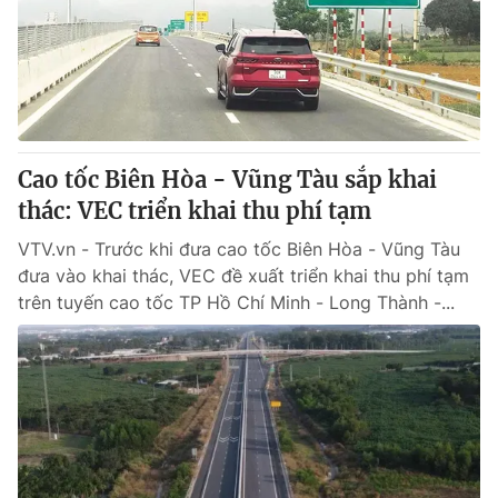
Giao lưu trực tuyến
Sản phẩm
Lịch phát sóng
Thị trường
Tư vấn
Chuyên mục khác
Cao tốc Biên Hòa - Vũng Tàu sắp khai
Emagazine
Podcast
thác: VEC triển khai thu phí tạm
VTV.vn - Trước khi đưa cao tốc Biên Hòa - Vũng Tàu
Photo
Infographic
đưa vào khai thác, VEC đề xuất triển khai thu phí tạm
trên tuyến cao tốc TP Hồ Chí Minh - Long Thành -...
Video
Shorts video
VTV Money
VTV Thể thao
VTV Sức khoẻ
Bất động sản