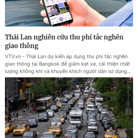
® Cấm sao chép dưới mọi hình thức nếu không có sự chấp
thuận bằng văn bản. Ghi rõ nguồn VTV.vn khi phát hành lại
thông tin từ website này.
Thái Lan nghiên cứu thu phí tắc nghẽn
giao thông
VTV.vn - Thái Lan dự kiến áp dụng thu phí tắc nghẽn
giao thông tại Bangkok để giảm kẹt xe, cải thiện chất
lượng không khí và khuyến khích người dân sử dụng...