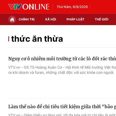
Thứ Năm, 6/8/2026
CHÍNH TRỊ
XÃ HỘI
PHÁP LUẬT
THẾ GIỚI
Chính trị
Xã hội
thức ăn thừa
Thế giới
Kinh tế
Nguy cơ ô nhiễm môi trường từ các lò đốt rác th
Tin tức
Tài chính
VTV.vn - GS.TS Hoàng Xuân Cơ - Hội Kinh tế Môi trường Việt Na
ra khi dioxin và furan, những chất độc với sức khỏe con người.
Thế giới đó đây
Thị trường
Câu chuyện quốc tế
Góc doanh nghiệp
Dữ liệu và đời sống
Làm thế nào để chi tiêu tiết kiệm giữa thời "bão 
VTV.vn - Giảm thiểu sự lãng phí, tối đa hóa giá trị chi tiêu là m