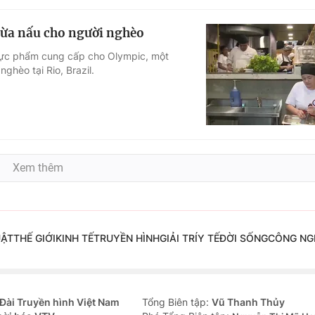
thừa nấu cho người nghèo
hực phẩm cung cấp cho Olympic, một
hèo tại Rio, Brazil.
Xem thêm
UẬT
THẾ GIỚI
KINH TẾ
TRUYỀN HÌNH
GIẢI TRÍ
Y TẾ
ĐỜI SỐNG
CÔNG NG
Đài Truyền hình Việt Nam
Tổng Biên tập:
Vũ Thanh Thủy