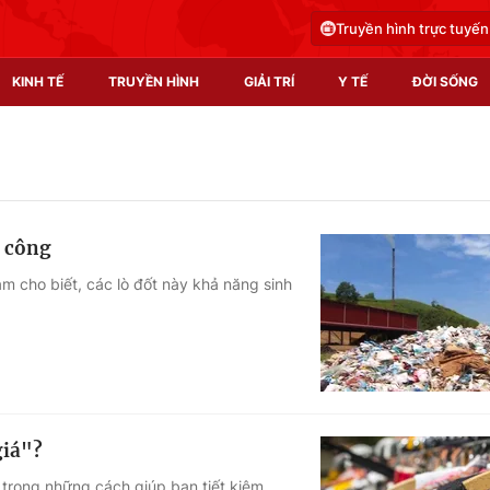
Truyền hình trực tuyến
KINH TẾ
TRUYỀN HÌNH
GIẢI TRÍ
Y TẾ
ĐỜI SỐNG
Pháp luật
Y tế
Truyền hình
Multimedia
ủ công
Phim VTV
Video
m cho biết, các lò đốt này khả năng sinh
Hậu trường
Shorts video
Nhân vật
Podcast
Khán giả
EMagazine
Giải sao mai
Photo
giá"?
Infographic
ột trong những cách giúp bạn tiết kiệm,