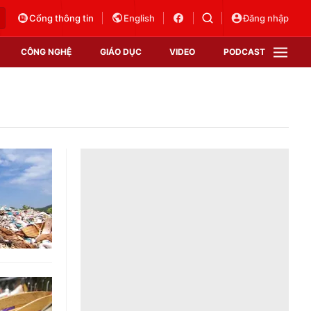
Cổng thông tin
English
Đăng nhập
CÔNG NGHỆ
GIÁO DỤC
VIDEO
PODCAST
VTV Money
VTV Thể thao
VTV Sức khoẻ
Bất động sản
Thị trường 24h
Tấm lòng Việt
Vươn mình bằng AI
VTV4
VTV8
VTV9
Lịch phát sóng
Giao lưu trực tuyến
Sự kiện