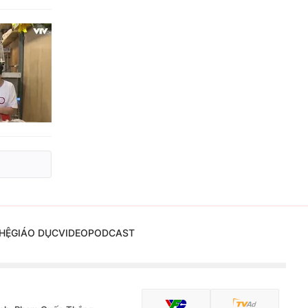
HỆ
GIÁO DỤC
VIDEO
PODCAST