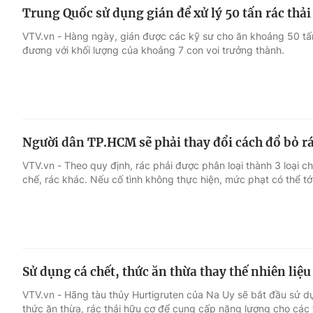
Trung Quốc sử dụng gián để xử lý 50 tấn rác thả
VTV.vn - Hàng ngày, gián được các kỹ sư cho ăn khoảng 50 tấn 
đương với khối lượng của khoảng 7 con voi trưởng thành.
Người dân TP.HCM sẽ phải thay đổi cách đổ bỏ rá
VTV.vn - Theo quy định, rác phải được phân loại thành 3 loại ch
chế, rác khác. Nếu cố tình không thực hiện, mức phạt có thể tới
Sử dụng cá chết, thức ăn thừa thay thế nhiên liệu
VTV.vn - Hãng tàu thủy Hurtigruten của Na Uy sẽ bắt đầu sử dụn
thức ăn thừa, rác thải hữu cơ để cung cấp năng lượng cho các t