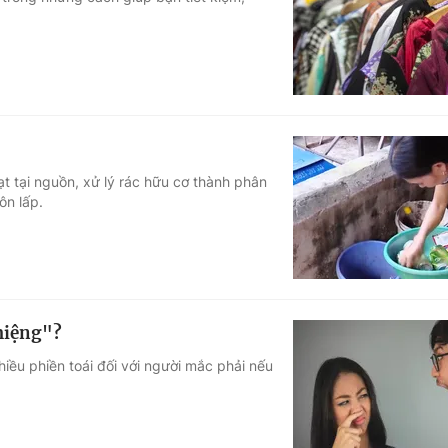
Góc ảnh
Giáo dục
Công nghệ
Tuyển sinh
Hitech Công ng
Học trực tuyến
Sản phẩm
oạt tại nguồn, xử lý rác hữu cơ thành phân
ôn lấp.
g
Thị trường
Tư vấn
 miệng"?
iều phiền toái đối với người mắc phải nếu