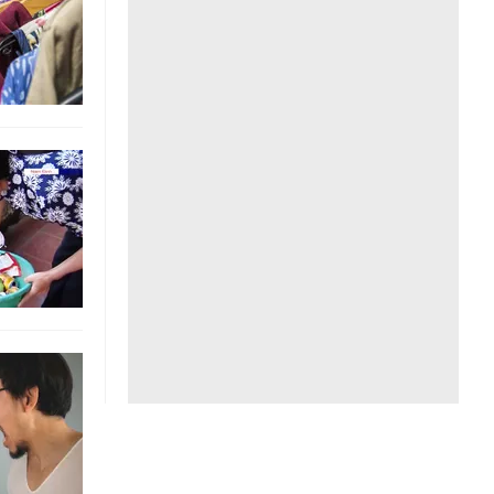
Liên hệ toà soạn
hệ tương lai