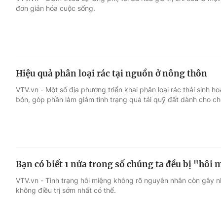
đơn giản hóa cuộc sống.
Giải trí
Đời sống
Điện ảnh
Du lịch
Hiệu quả phân loại rác tại nguồn ở nông thôn
Âm nhạc
Làm đẹp
VTV.vn - Một số địa phương triển khai phân loại rác thải sinh h
bón, góp phần làm giảm tình trạng quá tải quỹ đất dành cho ch
Sao
Chất lượng cuộc sốn
Bạn có biết 1 nửa trong số chúng ta đều bị "hôi
VTV.vn - Tình trạng hôi miệng không rõ nguyên nhân còn gây nh
không điều trị sớm nhất có thể.