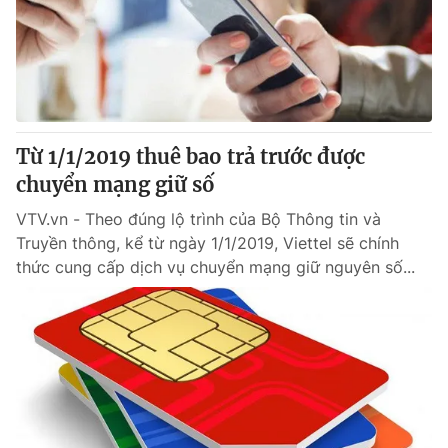
Tin tức
Kinh tế
Thế giới đó đây
Tài chính
Dữ liệu và đời sống
Câu chuyện quốc tế
Thị trường
Từ 1/1/2019 thuê bao trả trước được
Truyền hình
Góc doanh nghiệp
chuyển mạng giữ số
Phim VTV
Giải trí
VTV.vn - Theo đúng lộ trình của Bộ Thông tin và
Hậu trường
Truyền thông, kể từ ngày 1/1/2019, Viettel sẽ chính
Điện ảnh
thức cung cấp dịch vụ chuyển mạng giữ nguyên số...
Đời sống
Nhân vật
Âm nhạc
Du lịch
Khán giả
Giáo dục
Sao
Làm đẹp
Giải sao mai
Tuyển sinh
Công nghệ
Chất lượng cuộc sống
Học trực tuyến
Hitech Công nghệ tương lai