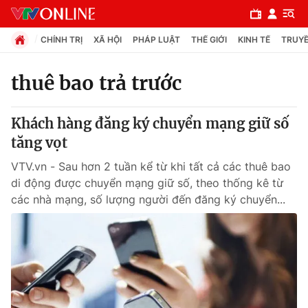
CHÍNH TRỊ
XÃ HỘI
PHÁP LUẬT
THẾ GIỚI
KINH TẾ
TRUYỀ
thuê bao trả trước
Chuyên mục
Khách hàng đăng ký chuyển mạng giữ số
Chính trị
tăng vọt
VTV.vn - Sau hơn 2 tuần kể từ khi tất cả các thuê bao
Xã hội
di động được chuyển mạng giữ số, theo thống kê từ
các nhà mạng, số lượng người đến đăng ký chuyển...
Pháp luật
Y tế
Thế giới