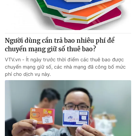
Giao lưu trực tuyến
Sản phẩm
Lịch phát sóng
Thị trường
Tư vấn
Người dùng cần trả bao nhiêu phí để
Chuyên mục khác
chuyển mạng giữ số thuê bao?
Emagazine
Podcast
VTV.vn - Ít ngày trước thời điểm các thuê bao được
chuyển mạng giữ số, các nhà mạng đã công bố mức
Photo
Infographic
phí cho dịch vụ này.
Video
Shorts video
VTV Money
VTV Thể thao
VTV Sức khoẻ
Bất động sản