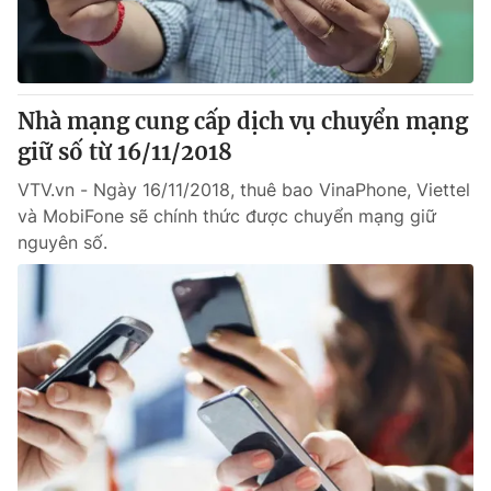
Thị trường 24h
Tấm lòng Việt
VTV4
Vươn mình bằng AI
Nhà mạng cung cấp dịch vụ chuyển mạng
VTV9
VTV8
giữ số từ 16/11/2018
VTV.vn - Ngày 16/11/2018, thuê bao VinaPhone, Viettel
Liên hệ tòa soạn
English
và MobiFone sẽ chính thức được chuyển mạng giữ
nguyên số.
THỜI BÁO VTV
Theo dõi báo trên
Cơ quan chủ quản:
Đài Truyền hình Việt Nam
Cơ quan báo chí:
Thời báo VTV