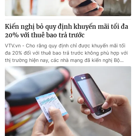
Giấy phép hoạt động báo in và báo điện tử số 483/GP-BTTTT
cấp ngày 29/12/2023
Tổng Biên tập:
Vũ Thanh Thủy
Kiến nghị bỏ quy định khuyến mãi tối đa
Phó Tổng Biên tập:
Nguyễn Thị Mỹ Hạnh, Phạm Quốc Thắng,
20% với thuê bao trả trước
Nguyễn Trọng Ninh
Tổng đài VTV:
024.38 355 931 - 024.38 355 932
VTV.vn - Cho rằng quy định chỉ được khuyến mãi tối
Ðiện thoại Thời báo VTV:
024.66 897 897
đa 20% đối với thuê bao trả trước không phù hợp với
Email:
toasoan@vtv.vn
thị trường hiện nay, các nhà mạng đã kiến nghị Bộ...
Liên hệ quảng cáo:
024-7300.7108