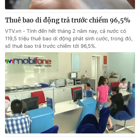
® Cấm sao chép dưới mọi hình thức nếu không có sự chấp
Thuê bao di động trả trước chiếm 96,5%
thuận bằng văn bản. Ghi rõ nguồn VTV.vn khi phát hành lại
thông tin từ website này.
VTV.vn - Tính đến hết tháng 2 năm nay, cả nước có
119,5 triệu thuê bao di động phát sinh cước, trong đó,
số thuê bao trả trước chiếm tới 96,5%.