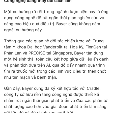
Công nghệ đang thay đổi cách làm
Email:
toasoan@vtv.vn
Liên hệ quảng cáo:
024-7300.7108
Một xu hướng rõ rệt trong ngành dược hiện nay là ứng
dụng công nghệ để rút ngắn thời gian nghiên cứu và
nâng cao hiệu quả điều trị. Bayer cũng không nằm
ngoài xu hướng này.
Thông qua các quan hệ đối tác chiến lược với Trung
tâm Y khoa Đại học Vanderbilt tại Hoa Kỳ, FinnGen tại
Phần Lan và PRECISE tại Singapore, Bayer tận dụng
một hệ sinh thái toàn cầu kết hợp giữa dữ liệu ẩn danh
và phân tích dựa trên AI, qua đó đẩy nhanh quá trình
tìm ra thuốc mới trong các lĩnh vực điều trị then chốt
như tim mạch và bệnh thận.
® Cấm sao chép dưới mọi hình thức nếu không có sự chấp
thuận bằng văn bản. Ghi rõ nguồn VTV.vn khi phát hành lại
Gần đây, Bayer cũng đã ký kết hợp tác với Cradle,
thông tin từ website này.
công ty sở hữu nền tảng công nghệ được thiết kế
nhằm rút ngắn thời gian phát triển và đưa các phân tử
chất lượng cao hơn vào giai đoạn phát triển lâm sàng
với tốc độ và độ chính xác vượt trội.