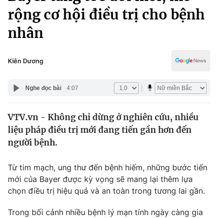
Chính trị
rộng cơ hội điều trị cho bệnh
Truyền hình
Văn hóa - Giải trí
nhân
Xã hội
Y tế
Đời sống
Pháp luật
Kiên Dương
Công nghệ
Giáo dục
Y tế
Nghe đọc bài
4:07
Thế giới
VTV.vn - Không chỉ dừng ở nghiên cứu, nhiều
liệu pháp điều trị mới đang tiến gần hơn đến
Tin tức
người bệnh.
Kinh tế
Thế giới đó đây
Tài chính
Từ tim mạch, ung thư đến bệnh hiếm, những bước tiến
Dữ liệu và đời sống
Câu chuyện quốc tế
mới của Bayer được kỳ vọng sẽ mang lại thêm lựa
Thị trường
chọn điều trị hiệu quả và an toàn trong tương lai gần.
Truyền hình
Góc doanh nghiệp
Trong bối cảnh nhiều bệnh lý mạn tính ngày càng gia