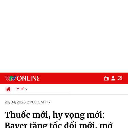
Y TẾ
Chính trị
29/04/2026 21:00 GMT+7
Xã hội
Thuốc mới, hy vọng mới:
Pháp luật
Chuyên mục
Kinh tế
Bayer tăng tốc đổi mới, mở
Thể thao