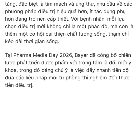
Phim VTV
tăng, đặc biệt là tim mạch và ung thư, nhu cầu về các
Giải trí
phương pháp điều trị hiệu quả hơn, ít tác dụng phụ
Hậu trường
hơn đang trở nên cấp thiết. Với bệnh nhân, mỗi lựa
Điện ảnh
Đời sống
chọn điều trị mới không chỉ là một phác đồ, mà còn là
Nhân vật
Âm nhạc
thêm một cơ hội cải thiện chất lượng sống, thậm chí
Du lịch
Khán giả
kéo dài thời gian sống.
Giáo dục
Sao
Làm đẹp
Giải sao mai
Tại Pharma Media Day 2026, Bayer đã công bố chiến
Tuyển sinh
Công nghệ
lược phát triển dược phẩm với trọng tâm là đổi mới y
Chất lượng cuộc sống
Học trực tuyến
khoa, trong đó đáng chú ý là việc đẩy nhanh tiến độ
Hitech Công nghệ tương lai
đưa các liệu pháp mới từ phòng thí nghiệm đến thực
Giao lưu trực tuyến
tiễn điều trị.
Sản phẩm
Lịch phát sóng
Thị trường
Tư vấn
Chuyên mục khác
Emagazine
Podcast