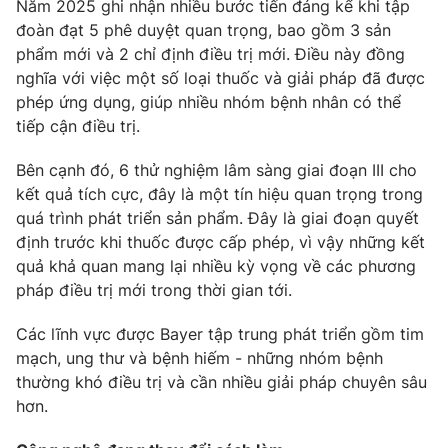
Năm 2025 ghi nhận nhiều bước tiến đáng kể khi tập
đoàn đạt 5 phê duyệt quan trọng, bao gồm 3 sản
phẩm mới và 2 chỉ định điều trị mới. Điều này đồng
nghĩa với việc một số loại thuốc và giải pháp đã được
THỜI BÁO VTV
phép ứng dụng, giúp nhiều nhóm bệnh nhân có thể
tiếp cận điều trị.
Theo dõi báo trên
Bên cạnh đó, 6 thử nghiệm lâm sàng giai đoạn III cho
kết quả tích cực, đây là một tín hiệu quan trọng trong
Cơ quan chủ quản:
Đài Truyền hình Việt Nam
quá trình phát triển sản phẩm. Đây là giai đoạn quyết
định trước khi thuốc được cấp phép, vì vậy những kết
Cơ quan báo chí:
Thời báo VTV
quả khả quan mang lại nhiều kỳ vọng về các phương
Giấy phép hoạt động báo in và báo điện tử số 483/GP-BTTTT
pháp điều trị mới trong thời gian tới.
cấp ngày 29/12/2023
Tổng Biên tập:
Vũ Thanh Thủy
Các lĩnh vực được Bayer tập trung phát triển gồm tim
Phó Tổng Biên tập:
Nguyễn Thị Mỹ Hạnh, Phạm Quốc Thắng,
mạch, ung thư và bệnh hiếm - những nhóm bệnh
Nguyễn Trọng Ninh
thường khó điều trị và cần nhiều giải pháp chuyên sâu
Tổng đài VTV:
024.38 355 931 - 024.38 355 932
hơn.
Ðiện thoại Thời báo VTV:
024.66 897 897