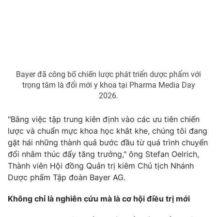
Photo
Infographic
Video
Shorts video
VTV Money
VTV Thể thao
Bayer đã công bố chiến lược phát triển dược phẩm với
trọng tâm là đổi mới y khoa tại Pharma Media Day
2026.
VTV Sức khoẻ
Bất động sản
"Bằng việc tập trung kiên định vào các ưu tiên chiến
Thị trường 24h
Tấm lòng Việt
lược và chuẩn mực khoa học khắt khe, chúng tôi đang
gặt hái những thành quả bước đầu từ quá trình chuyển
đổi nhằm thúc đẩy tăng trưởng," ông Stefan Oelrich,
VTV4
Vươn mình bằng AI
Thành viên Hội đồng Quản trị kiêm Chủ tịch Nhánh
Dược phẩm Tập đoàn Bayer AG.
VTV9
VTV8
Không chỉ là nghiên cứu mà là cơ hội điều trị mới
Liên hệ tòa soạn
English