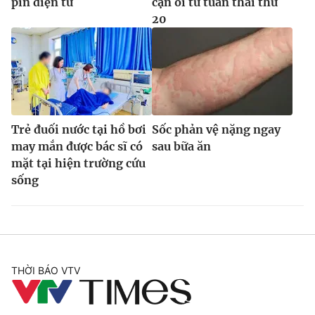
pin điện tử
cạn ối từ tuần thai thứ
20
Trẻ đuối nước tại hồ bơi
Sốc phản vệ nặng ngay
may mắn được bác sĩ có
sau bữa ăn
mặt tại hiện trường cứu
sống
THỜI BÁO VTV