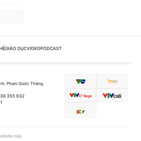
HỆ
GIÁO DỤC
VIDEO
PODCAST
nh, Phạm Quốc Thắng,
.38 355 932
71
ebsite này.