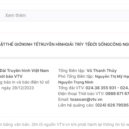
Xem thêm
UẬT
THẾ GIỚI
KINH TẾ
TRUYỀN HÌNH
GIẢI TRÍ
Y TẾ
ĐỜI SỐNG
CÔNG NG
Đài Truyền hình Việt Nam
Tổng Biên tập:
Vũ Thanh Thủy
hời báo VTV
Phó Tổng Biên tập:
Nguyễn Thị Mỹ Hạ
g báo in và báo điện tử số
Nguyễn Trọng Ninh
 ngày 29/12/2023
Tổng đài VTV:
024.38 355 931 - 024
Ðiện thoại Thời báo VTV:
0988 671 6
Email:
toasoan@vtv.vn
Liên hệ quảng cáo:
(024) 626 79595
bằng văn bản. Ghi rõ nguồn VTV.vn khi phát hành lại thông tin từ w