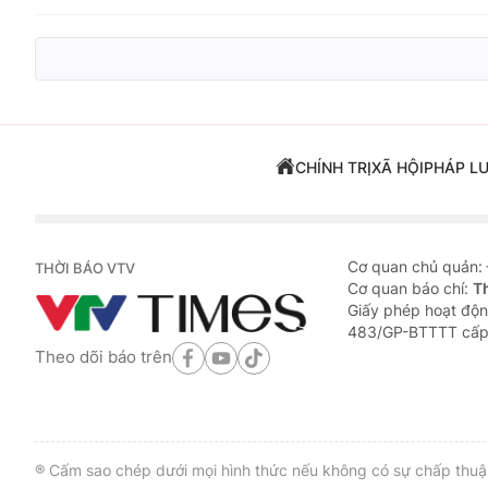
CHÍNH TRỊ
XÃ HỘI
PHÁP L
Cơ quan chủ quản:
THỜI BÁO VTV
Cơ quan báo chí:
T
Giấy phép hoạt độn
483/GP-BTTTT cấp
Theo dõi báo trên
® Cấm sao chép dưới mọi hình thức nếu không có sự chấp thuận 