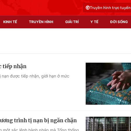
Truyền hình trực tuyến
KINH TẾ
TRUYỀN HÌNH
GIẢI TRÍ
Y TẾ
ĐỜI SỐNG
Pháp luật
Y tế
Truyền hình
Multimedia
c tiếp nhận
Phim VTV
Video
 nạn được tiếp nhận, giới hạn ở mức
Hậu trường
Shorts video
Nhân vật
Podcast
Khán giả
EMagazine
Giải sao mai
Photo
ương trình tị nạn bị ngăn chặn
Infographic
ặn một sắc lệnh hành pháp mà Tổng thống