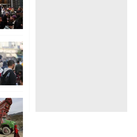
Liên hệ toà soạn
hệ tương lai