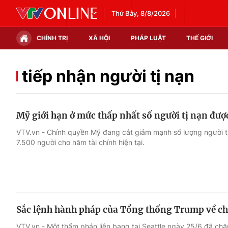
Thứ Bảy, 8/8/2026
CHÍNH TRỊ
XÃ HỘI
PHÁP LUẬT
THẾ GIỚI
Chính trị
Xã hội
tiếp nhận người tị nạn
Thế giới
Kinh tế
Mỹ giới hạn ở mức thấp nhất số người tị nạn đượ
Tin tức
Tài chính
VTV.vn - Chính quyền Mỹ đang cắt giảm mạnh số lượng người tị
7.500 người cho năm tài chính hiện tại.
Thế giới đó đây
Thị trường
Câu chuyện quốc tế
Góc doanh nghiệp
Dữ liệu và đời sống
Sắc lệnh hành pháp của Tổng thống Trump về ch
VTV.vn - Một thẩm phán liên bang tại Seattle ngày 25/6 đã ch