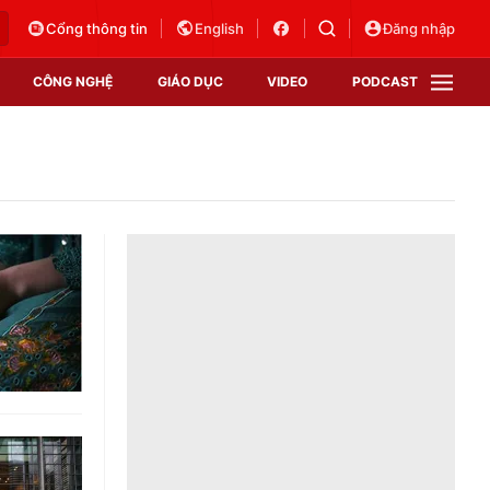
Cổng thông tin
English
Đăng nhập
CÔNG NGHỆ
GIÁO DỤC
VIDEO
PODCAST
VTV Money
VTV Thể thao
VTV Sức khoẻ
Bất động sản
Thị trường 24h
Tấm lòng Việt
Vươn mình bằng AI
VTV4
VTV8
VTV9
Lịch phát sóng
Giao lưu trực tuyến
Sự kiện