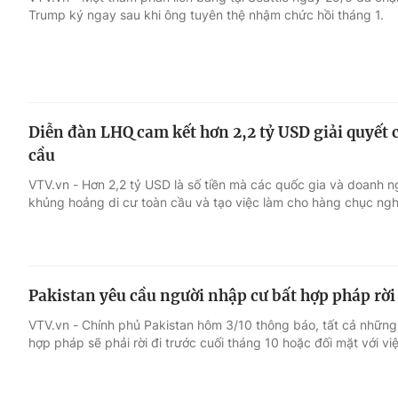
Trump ký ngay sau khi ông tuyên thệ nhậm chức hồi tháng 1.
Giải trí
Đời sống
Điện ảnh
Du lịch
Diễn đàn LHQ cam kết hơn 2,2 tỷ USD giải quyết
Âm nhạc
Làm đẹp
cầu
VTV.vn - Hơn 2,2 tỷ USD là số tiền mà các quốc gia và doanh 
Sao
Chất lượng cuộc sốn
khủng hoảng di cư toàn cầu và tạo việc làm cho hàng chục nghì
Pakistan yêu cầu người nhập cư bất hợp pháp rời
VTV.vn - Chính phủ Pakistan hôm 3/10 thông báo, tất cả những
hợp pháp sẽ phải rời đi trước cuối tháng 10 hoặc đối mặt với việ