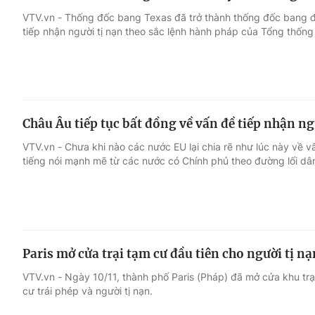
VTV.vn - Thống đốc bang Texas đã trở thành thống đốc bang đ
tiếp nhận người tị nạn theo sắc lệnh hành pháp của Tổng thốn
Châu Âu tiếp tục bất đồng về vấn đề tiếp nhận ng
VTV.vn - Chưa khi nào các nước EU lại chia rẽ như lúc này về v
tiếng nói mạnh mẽ từ các nước có Chính phủ theo đường lối dân
Paris mở cửa trại tạm cư đầu tiên cho người tị nạ
VTV.vn - Ngày 10/11, thành phố Paris (Pháp) đã mở cửa khu tr
cư trái phép và người tị nạn.