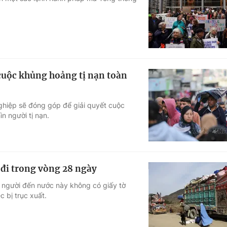
Góc ảnh
Giáo dục
Công nghệ
Tuyển sinh
Hitech Công ng
 cuộc khủng hoảng tị nạn toàn
Học trực tuyến
Sản phẩm
nghiệp sẽ đóng góp để giải quyết cuộc
g
Thị trường
n người tị nạn.
Tư vấn
 đi trong vòng 28 ngày
 người đến nước này không có giấy tờ
c bị trục xuất.