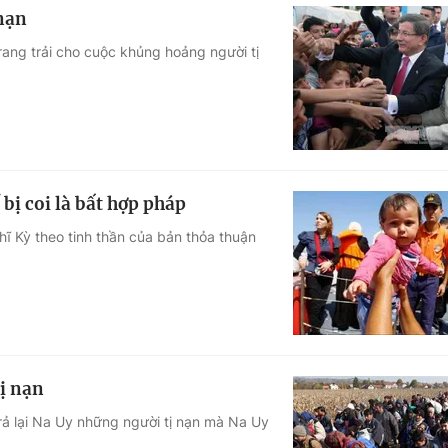
 nạn
rang trải cho cuộc khủng hoảng người tị
 bị coi là bất hợp pháp
hĩ Kỳ theo tinh thần của bản thỏa thuận
tị nạn
rả lại Na Uy những người tị nạn mà Na Uy