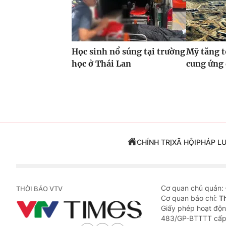
Học sinh nổ súng tại trường
Mỹ tăng t
học ở Thái Lan
cung ứng
CHÍNH TRỊ
XÃ HỘI
PHÁP L
Cơ quan chủ quản:
THỜI BÁO VTV
Cơ quan báo chí:
T
Giấy phép hoạt độn
483/GP-BTTTT cấp