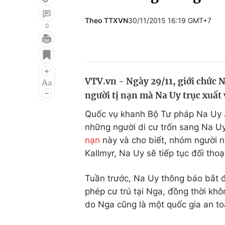
Theo TTXVN
30/11/2015 16:19 GMT+7
0
Giải trí
Đời sống
Điện ảnh
Du lịch
VTV.vn - Ngày 29/11, giới chức N
Âm nhạc
Làm đẹp
người tị nạn mà Na Uy trục xuất 
Sao
Chất lượng cuộc sốn
Quốc vụ khanh Bộ Tư pháp Na Uy Jo
những người di cư trốn sang Na U
nạn
này và cho biết, nhóm người nà
Kallmyr, Na Uy sẽ tiếp tục đối thoạ
Tuần trước, Na Uy thông báo bắt đ
phép cư trú tại Nga, đồng thời khô
do Nga cũng là một quốc gia an toà