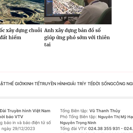
ốc xây dựng chuỗi
Anh xây dựng bản đồ số
 đất hiếm
giúp ứng phó sớm với thiên
tai
UẬT
THẾ GIỚI
KINH TẾ
TRUYỀN HÌNH
GIẢI TRÍ
Y TẾ
ĐỜI SỐNG
CÔNG NG
Đài Truyền hình Việt Nam
Tổng Biên tập:
Vũ Thanh Thủy
hời báo VTV
Phó Tổng Biên tập:
Nguyễn Thị Mỹ Hạ
g báo in và báo điện tử số
Nguyễn Trọng Ninh
 ngày 29/12/2023
Tổng đài VTV:
024.38 355 931 - 024