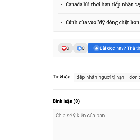
Canada lùi thời hạn tiếp nhận 2
Cánh cửa vào Mỹ đóng chặt hơn v
0
0
Bài đọc hay? Thả t
Từ khóa:
tiếp nhận người tị nạn
đơn x
Bình luận
(
0
)