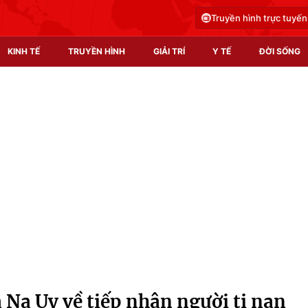
Truyền hình trực tuyến
KINH TẾ
TRUYỀN HÌNH
GIẢI TRÍ
Y TẾ
ĐỜI SỐNG
Pháp luật
Y tế
Truyền hình
Multimedia
Phim VTV
Video
Hậu trường
Shorts video
Nhân vật
Podcast
Khán giả
EMagazine
Giải sao mai
Photo
 Na Uy về tiếp nhận người tị nạn
Infographic