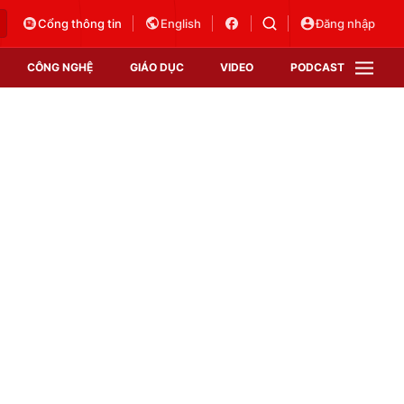
Cổng thông tin
English
Đăng nhập
CÔNG NGHỆ
GIÁO DỤC
VIDEO
PODCAST
VTV Money
VTV Thể thao
VTV Sức khoẻ
Bất động sản
Thị trường 24h
Tấm lòng Việt
Vươn mình bằng AI
VTV4
VTV8
VTV9
Lịch phát sóng
Giao lưu trực tuyến
Sự kiện