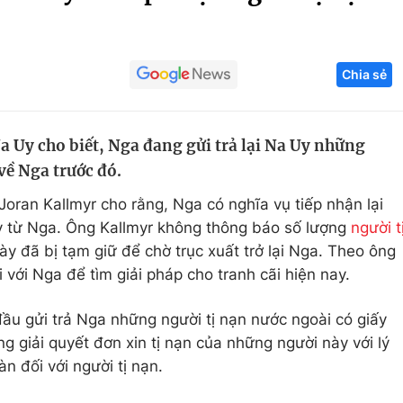
Góc ảnh
Chia sẻ
Giáo dục
Công nghệ
Tuyển sinh
Hitech Công ng
a Uy cho biết, Nga đang gửi trả lại Na Uy những
Học trực tuyến
Sản phẩm
về Nga trước đó.
g
Thị trường
ran Kallmyr cho rằng, Nga có nghĩa vụ tiếp nhận lại
Tư vấn
y từ Nga. Ông Kallmyr không thông báo số lượng
người t
y đã bị tạm giữ để chờ trục xuất trở lại Nga. Theo ông
i với Nga để tìm giải pháp cho tranh cãi hiện nay.
ầu gửi trả Nga những người tị nạn nước ngoài có giấy
ng giải quyết đơn xin tị nạn của những người này với lý
n đối với người tị nạn.