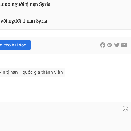
5.000 người tị nạn Syria
ới người tị nạn Syria
im cho bài đọc
in tị nạn
quốc gia thành viên