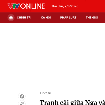
Thứ Sáu, 7/8/2026
CHÍNH TRỊ
XÃ HỘI
PHÁP LUẬT
THẾ GIỚI
Chính trị
Xã hội
Thế giới
Kinh tế
Tin tức
Tài chính
Thế giới đó đây
Thị trường
Câu chuyện quốc tế
Góc doanh nghiệp
Dữ liệu và đời sống
Tin tức
Tranh cãi giữa Nga và