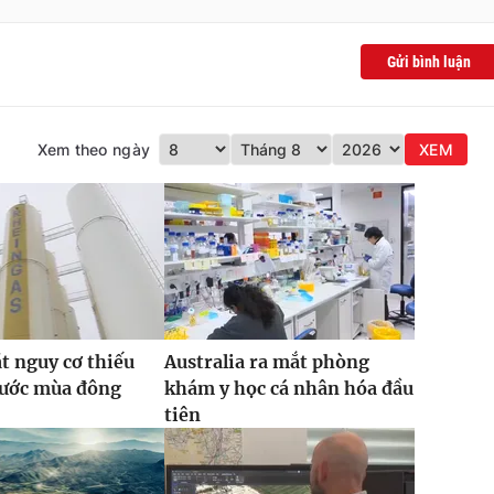
Gửi bình luận
Xem theo ngày
XEM
t nguy cơ thiếu
Australia ra mắt phòng
rước mùa đông
khám y học cá nhân hóa đầu
tiên