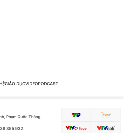
HỆ
GIÁO DỤC
VIDEO
PODCAST
nh, Phạm Quốc Thắng,
.38 355 932