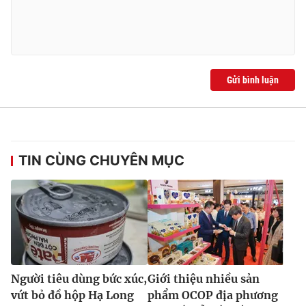
Ðiện thoại Thời báo VTV:
024.66 897 897
Email:
toasoan@vtv.vn
Liên hệ quảng cáo:
024-7300.7108
Gửi bình luận
TIN CÙNG CHUYÊN MỤC
® Cấm sao chép dưới mọi hình thức nếu không có sự chấp
thuận bằng văn bản. Ghi rõ nguồn VTV.vn khi phát hành lại
thông tin từ website này.
Người tiêu dùng bức xúc,
Giới thiệu nhiều sản
vứt bỏ đồ hộp Hạ Long
phẩm OCOP địa phương