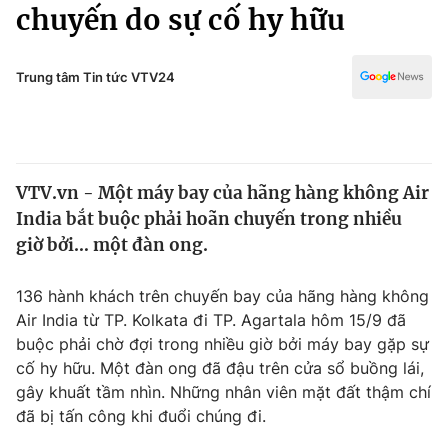
Chính trị
chuyến do sự cố hy hữu
Truyền hình
Văn hóa - Giải trí
Xã hội
Y tế
Trung tâm Tin tức VTV24
Đời sống
Pháp luật
Công nghệ
Giáo dục
Y tế
VTV.vn - Một máy bay của hãng hàng không Air
India bắt buộc phải hoãn chuyến trong nhiều
Thế giới
giờ bởi… một đàn ong.
Tin tức
Kinh tế
136 hành khách trên chuyến bay của hãng hàng không
Thế giới đó đây
Air India từ TP. Kolkata đi TP. Agartala hôm 15/9 đã
Tài chính
buộc phải chờ đợi trong nhiều giờ bởi máy bay gặp sự
Dữ liệu và đời sống
Câu chuyện quốc tế
cố hy hữu. Một đàn ong đã đậu trên cửa sổ buồng lái,
Thị trường
gây khuất tầm nhìn. Những nhân viên mặt đất thậm chí
Truyền hình
đã bị tấn công khi đuổi chúng đi.
Góc doanh nghiệp