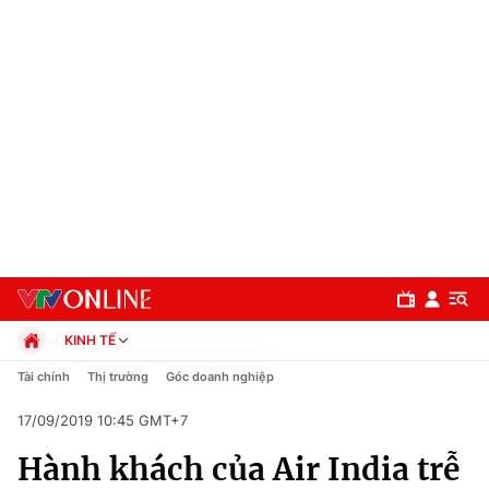
KINH TẾ
Chính trị
Tài chính
Thị trường
Góc doanh nghiệp
Xã hội
17/09/2019 10:45 GMT+7
Pháp luật
Chuyên mục
Kinh tế
Hành khách của Air India trễ
Thể thao