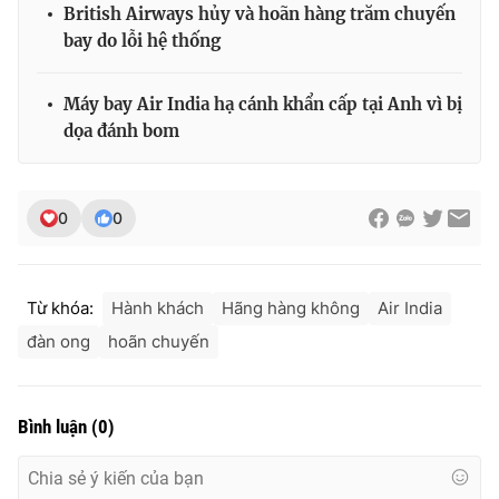
British Airways hủy và hoãn hàng trăm chuyến
bay do lỗi hệ thống
Máy bay Air India hạ cánh khẩn cấp tại Anh vì bị
THỜI BÁO VTV
dọa đánh bom
Theo dõi báo trên
0
0
Cơ quan chủ quản:
Đài Truyền hình Việt Nam
Từ khóa:
Hành khách
Hãng hàng không
Air India
Cơ quan báo chí:
Thời báo VTV
đàn ong
hoãn chuyến
Giấy phép hoạt động báo in và báo điện tử số 483/GP-BTTTT
cấp ngày 29/12/2023
Tổng Biên tập:
Vũ Thanh Thủy
Bình luận
(
0
)
Phó Tổng Biên tập:
Nguyễn Thị Mỹ Hạnh, Phạm Quốc Thắng,
Nguyễn Trọng Ninh
Tổng đài VTV:
024.38 355 931 - 024.38 355 932