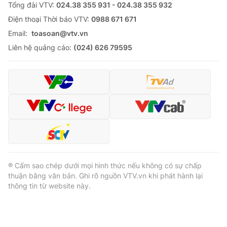
Tổng đài VTV:
024.38 355 931 - 024.38 355 932
Ðiện thoại Thời báo VTV:
0988 671 671
Email:
toasoan@vtv.vn
Liên hệ quảng cáo:
(024) 626 79595
® Cấm sao chép dưới mọi hình thức nếu không có sự chấp
thuận bằng văn bản. Ghi rõ nguồn VTV.vn khi phát hành lại
thông tin từ website này.