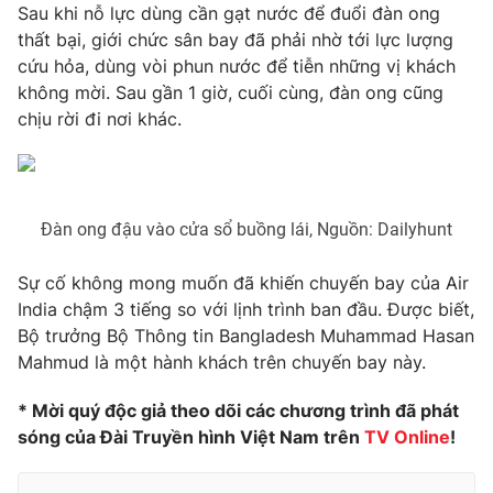
Phim VTV
Sau khi nỗ lực dùng cần gạt nước để đuổi đàn ong
Giải trí
thất bại, giới chức sân bay đã phải nhờ tới lực lượng
Hậu trường
cứu hỏa, dùng vòi phun nước để tiễn những vị khách
Điện ảnh
Đời sống
không mời. Sau gần 1 giờ, cuối cùng, đàn ong cũng
Nhân vật
Âm nhạc
chịu rời đi nơi khác.
Du lịch
Khán giả
Giáo dục
Sao
Làm đẹp
Giải sao mai
Tuyển sinh
Công nghệ
Chất lượng cuộc sống
Đàn ong đậu vào cửa sổ buồng lái, Nguồn: Dailyhunt
Học trực tuyến
Hitech Công nghệ tương lai
Giao lưu trực tuyến
Sự cố không mong muốn đã khiến chuyến bay của Air
Sản phẩm
India chậm 3 tiếng so với lịnh trình ban đầu. Được biết,
Bộ trưởng Bộ Thông tin Bangladesh Muhammad Hasan
Lịch phát sóng
Thị trường
Mahmud là một hành khách trên chuyến bay này.
Tư vấn
* Mời quý độc giả theo dõi các chương trình đã phát
Chuyên mục khác
sóng của Đài Truyền hình Việt Nam trên
TV Online
!
Emagazine
Podcast