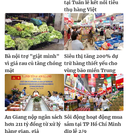
tại Tuần lễ kết nối tiêu
thụ hàng Việt
Bà nội trợ "giật mình"
Siêu thị tăng 200% dự
vì giá rau củ tăng chóng
trữ hàng thiết yếu cho
mặt
vùng bão miền Trung
An Giang nộp ngân sách
Sôi động hoạt động mua
hơn 211 tỷ đồng từ xử lý
sắm tại TP Hồ Chí Minh
hàng gian, giả
dịp lễ 2/9