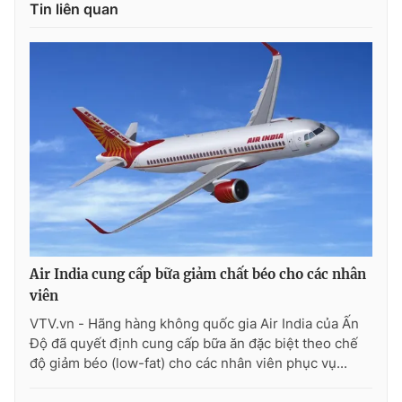
Tin liên quan
Photo
Infographic
Video
Shorts video
VTV Money
VTV Thể thao
VTV Sức khoẻ
Bất động sản
Thị trường 24h
Tấm lòng Việt
Air India cung cấp bữa giảm chất béo cho các nhân
VTV4
Vươn mình bằng AI
viên
VTV.vn - Hãng hàng không quốc gia Air India của Ấn
VTV9
VTV8
Độ đã quyết định cung cấp bữa ăn đặc biệt theo chế
độ giảm béo (low-fat) cho các nhân viên phục vụ...
Liên hệ tòa soạn
English