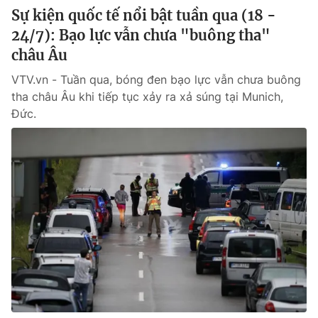
Sự kiện quốc tế nổi bật tuần qua (18 -
24/7): Bạo lực vẫn chưa "buông tha"
châu Âu
VTV.vn - Tuần qua, bóng đen bạo lực vẫn chưa buông
tha châu Âu khi tiếp tục xảy ra xả súng tại Munich,
Đức.