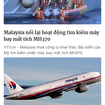
Thị trường 24h
Tấm lòng Việt
VTV4
Vươn mình bằng AI
VTV9
VTV8
Malaysia nối lại hoạt động tìm kiếm máy
bay mất tích MH370
Liên hệ tòa soạn
English
VTV.vn - Malaysia thuê công ty khai thác đáy biển của
Mỹ tìm kiếm chiếc máy bay mất tích MH370.
THỜI BÁO VTV
Theo dõi báo trên
Cơ quan chủ quản:
Đài Truyền hình Việt Nam
Cơ quan báo chí:
Thời báo VTV