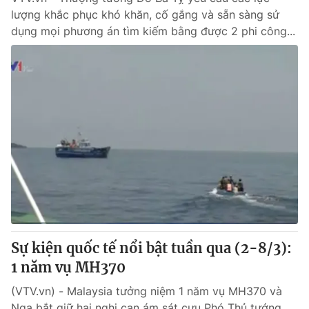
lượng khắc phục khó khăn, cố gắng và sẵn sàng sử
dụng mọi phương án tìm kiếm bằng được 2 phi công...
Sự kiện quốc tế nổi bật tuần qua (2-8/3):
1 năm vụ MH370
(VTV.vn) - Malaysia tưởng niệm 1 năm vụ MH370 và
Nga bắt giữ hai nghi can ám sát cựu Phó Thủ tướng