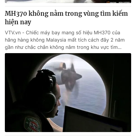
MH370 không nằm trong vùng tìm kiếm
® Cấm sao chép dưới mọi hình thức nếu không có sự chấp
hiện nay
thuận bằng văn bản. Ghi rõ nguồn VTV.vn khi phát hành lại
thông tin từ website này.
VTV.vn - Chiếc máy bay mang số hiệu MH370 của
hãng hàng không Malaysia mất tích cách đây 2 năm
gần như chắc chắn không nằm trong khu vực tìm...