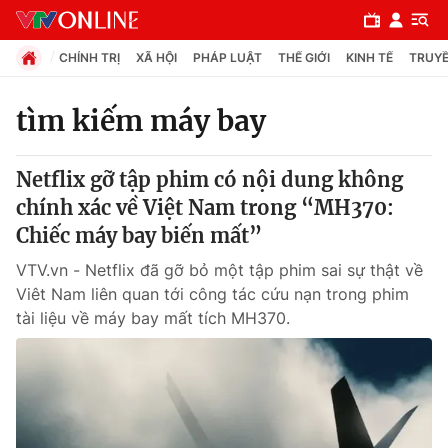
CHÍNH TRỊ
XÃ HỘI
PHÁP LUẬT
THẾ GIỚI
KINH TẾ
TRUYỀ
tìm kiếm máy bay
Chuyên mục
Netflix gỡ tập phim có nội dung không
Chính trị
chính xác về Việt Nam trong “MH370:
Chiếc máy bay biến mất”
Xã hội
VTV.vn - Netflix đã gỡ bỏ một tập phim sai sự thật về
Viêt Nam liên quan tới công tác cứu nạn trong phim
Pháp luật
tài liệu về máy bay mất tích MH370.
Y tế
Thế giới