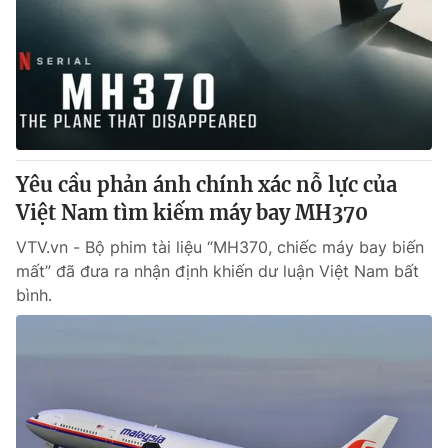
Tin tức
Kinh tế
Thế giới đó đây
Tài chính
Dữ liệu và đời sống
Câu chuyện quốc tế
Thị trường
Truyền hình
Góc doanh nghiệp
Yêu cầu phản ánh chính xác nỗ lực của
Phim VTV
Việt Nam tìm kiếm máy bay MH370
Giải trí
Hậu trường
VTV.vn - Bộ phim tài liệu “MH370, chiếc máy bay biến
Điện ảnh
mất” đã đưa ra nhận định khiến dư luận Việt Nam bất
Đời sống
Nhân vật
bình.
Âm nhạc
Du lịch
Khán giả
Giáo dục
Sao
Làm đẹp
Giải sao mai
Tuyển sinh
Công nghệ
Chất lượng cuộc sống
Học trực tuyến
Hitech Công nghệ tương lai