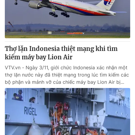
Giao lưu trực tuyến
Sản phẩm
Lịch phát sóng
Thị trường
Tư vấn
Chuyên mục khác
Thợ lặn Indonesia thiệt mạng khi tìm
Emagazine
Podcast
kiếm máy bay Lion Air
VTV.vn - Ngày 3/11, giới chức Indonesia xác nhận một
Photo
Infographic
thợ lặn nước này đã thiệt mạng trong lúc tìm kiếm các
bộ phận và mảnh vỡ của chiếc máy bay Lion Air bị...
Video
Shorts video
VTV Money
VTV Thể thao
VTV Sức khoẻ
Bất động sản