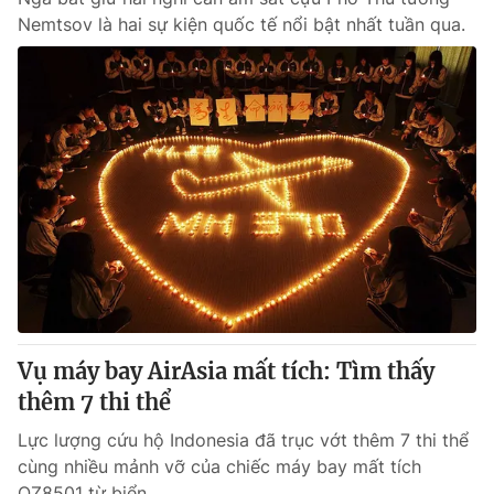
Nemtsov là hai sự kiện quốc tế nổi bật nhất tuần qua.
Vụ máy bay AirAsia mất tích: Tìm thấy
thêm 7 thi thể
Lực lượng cứu hộ Indonesia đã trục vớt thêm 7 thi thể
cùng nhiều mảnh vỡ của chiếc máy bay mất tích
QZ8501 từ biển.