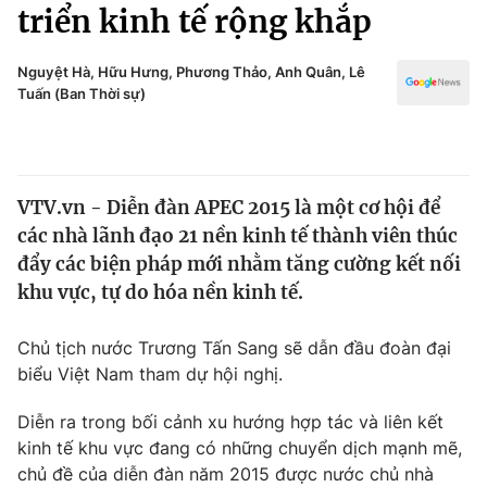
Chính trị
triển kinh tế rộng khắp
Truyền hình
Văn hóa - Giải trí
Xã hội
Nguyệt Hà, Hữu Hưng, Phương Thảo, Anh Quân, Lê
Y tế
Tuấn (Ban Thời sự)
Đời sống
Pháp luật
Công nghệ
Giáo dục
Y tế
VTV.vn - Diễn đàn APEC 2015 là một cơ hội để
các nhà lãnh đạo 21 nền kinh tế thành viên thúc
Thế giới
đẩy các biện pháp mới nhằm tăng cường kết nối
khu vực, tự do hóa nền kinh tế.
Tin tức
Kinh tế
Thế giới đó đây
Chủ tịch nước Trương Tấn Sang sẽ dẫn đầu đoàn đại
Tài chính
biểu Việt Nam tham dự hội nghị.
Dữ liệu và đời sống
Câu chuyện quốc tế
Thị trường
Diễn ra trong bối cảnh xu hướng hợp tác và liên kết
Truyền hình
kinh tế khu vực đang có những chuyển dịch mạnh mẽ,
Góc doanh nghiệp
chủ đề của diễn đàn năm 2015 được nước chủ nhà