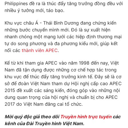
Phim VTV
Philippines đề ra là thúc đẩy tăng trưởng đồng đều với
Giải trí
nhiều ý tưởng mới, táo bạo.
Hậu trường
Điện ảnh
Đời sống
Khu vực châu Á - Thái Bình Dương đang chứng kiến
Nhân vật
Âm nhạc
những bước chuyển mình mới. Đó là sự xuất hiện
Du lịch
Khán giả
nhanh chóng một mạng lưới các hiệp định thương mại
Giáo dục
Sao
tự do song phương và đa phương kiểu mới, giúp kết
Làm đẹp
Giải sao mai
nối các
thành viên APEC
.
Tuyển sinh
Công nghệ
Chất lượng cuộc sống
Học trực tuyến
Kể từ khi tham gia APEC vào năm 1998 đến nay, Việt
Hitech Công nghệ tương lai
Nam đã tận dụng được những cơ chế hợp tác trong
Giao lưu trực tuyến
khu vực để thúc đẩy tăng trưởng kinh tế. Đây sẽ là cơ
Sản phẩm
sở để đoàn Việt Nam tham dự Hội nghị cấp cao APEC
Lịch phát sóng
2015 đề xuất các sáng kiến, đóng góp vào những nội
Thị trường
dung quan trọng của hội nghị và chuẩn bị cho APEC
Tư vấn
2017 do Việt Nam đăng cai tổ chức.
Chuyên mục khác
Mời quý độc giả theo dõi
Truyền hình trực tuyến
các
Emagazine
Podcast
kênh của Đài Truyền hình Việt Nam.