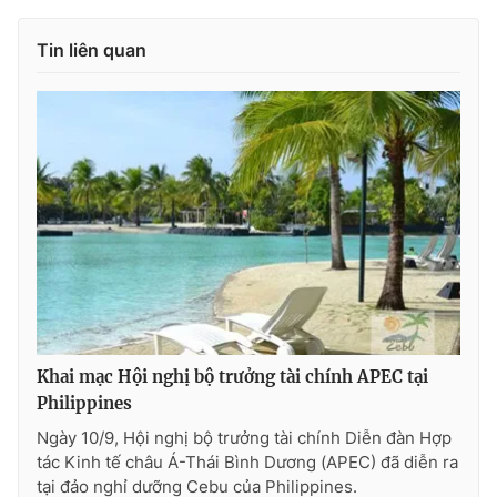
Photo
Infographic
Tin liên quan
Video
Shorts video
VTV Money
VTV Thể thao
VTV Sức khoẻ
Bất động sản
Thị trường 24h
Tấm lòng Việt
VTV4
Vươn mình bằng AI
Khai mạc Hội nghị bộ trưởng tài chính APEC tại
Philippines
VTV9
VTV8
Ngày 10/9, Hội nghị bộ trưởng tài chính Diễn đàn Hợp
tác Kinh tế châu Á-Thái Bình Dương (APEC) đã diễn ra
Liên hệ tòa soạn
English
tại đảo nghỉ dưỡng Cebu của Philippines.