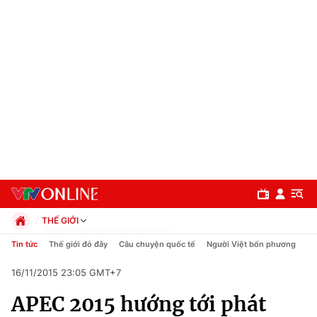
THẾ GIỚI
Chính trị
Tin tức
Thế giới đó đây
Câu chuyện quốc tế
Người Việt bốn phương
Xã hội
16/11/2015 23:05 GMT+7
Pháp luật
Chuyên mục
Kinh tế
APEC 2015 hướng tới phát
Thể thao