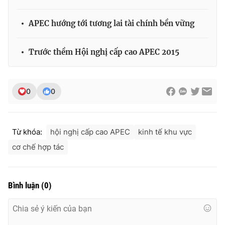
APEC hướng tới tương lai tài chính bền vững
THỜI BÁO VTV
Trước thềm Hội nghị cấp cao APEC 2015
0
0
Theo dõi báo trên
Cơ quan chủ quản:
Đài Truyền hình Việt Nam
Từ khóa:
hội nghị cấp cao APEC
kinh tế khu vực
Cơ quan báo chí:
Thời báo VTV
cơ chế hợp tác
Giấy phép hoạt động báo in và báo điện tử số 483/GP-BTTTT
cấp ngày 29/12/2023
Tổng Biên tập:
Vũ Thanh Thủy
Bình luận
(
0
)
Phó Tổng Biên tập:
Nguyễn Thị Mỹ Hạnh, Phạm Quốc Thắng,
Nguyễn Trọng Ninh
Tổng đài VTV:
024.38 355 931 - 024.38 355 932