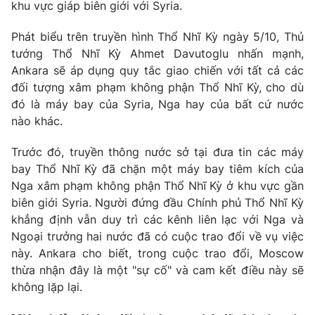
Phim VTV
khu vực giáp biên giới với Syria.
Giải trí
Hậu trường
Phát biểu trên truyền hình Thổ Nhĩ Kỳ ngày 5/10, Thủ
Điện ảnh
tướng Thổ Nhĩ Kỳ Ahmet Davutoglu nhấn mạnh,
Đời sống
Nhân vật
Ankara sẽ áp dụng quy tắc giao chiến với tất cả các
Âm nhạc
Du lịch
đối tượng xâm phạm không phận Thổ Nhĩ Kỳ, cho dù
Khán giả
Giáo dục
Sao
đó là máy bay của Syria, Nga hay của bất cứ nước
Làm đẹp
Giải sao mai
nào khác.
Tuyển sinh
Công nghệ
Chất lượng cuộc sống
Trước đó, truyền thông nước sở tại đưa tin các máy
Học trực tuyến
Hitech Công nghệ tương lai
bay Thổ Nhĩ Kỳ đã chặn một máy bay tiêm kích của
Giao lưu trực tuyến
Nga xâm phạm không phận Thổ Nhĩ Kỳ ở khu vực gần
Sản phẩm
biên giới Syria. Người đứng đầu Chính phủ Thổ Nhĩ Kỳ
Lịch phát sóng
khẳng định vẫn duy trì các kênh liên lạc với Nga và
Thị trường
Ngoại trưởng hai nước đã có cuộc trao đổi về vụ việc
Tư vấn
này. Ankara cho biết, trong cuộc trao đổi, Moscow
thừa nhận đây là một "sự cố" và cam kết điều này sẽ
Chuyên mục khác
không lặp lại.
Emagazine
Podcast