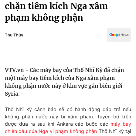
Chính trị
chặn tiêm kích Nga xâm
Truyền hình
phạm không phận
Văn hóa - Giải trí
Xã hội
Y tế
Đời sống
Thu Thủy
Pháp luật
Công nghệ
Giáo dục
Y tế
VTV.vn - Các máy bay của Thổ Nhĩ Kỳ đã chặn
Thế giới
một máy bay tiêm kích của Nga xâm phạm
Tin tức
không phận nước này ở khu vực gần biên giới
Kinh tế
Syria.
Thế giới đó đây
Tài chính
Dữ liệu và đời sống
Câu chuyện quốc tế
Thổ Nhĩ Kỳ cảnh báo sẽ có hành động đáp trả nếu
Thị trường
không phận nước này bị xâm phạm. Tuyên bố trên
được đưa ra sau khi Ankara cáo buộc các
máy bay
Truyền hình
Góc doanh nghiệp
chiến đấu của Nga
vi phạm không phận
Thổ Nhĩ Kỳ tại