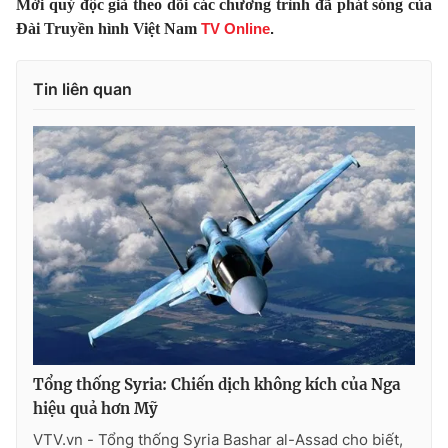
Mời quý độc giả theo dõi các chương trình đã phát sóng của
Đài Truyền hình Việt Nam
TV Online
.
Photo
Infographic
Tin liên quan
Video
Shorts video
VTV Money
VTV Thể thao
VTV Sức khoẻ
Bất động sản
Thị trường 24h
Tấm lòng Việt
VTV4
Vươn mình bằng AI
VTV9
VTV8
Tổng thống Syria: Chiến dịch không kích của Nga
hiệu quả hơn Mỹ
Liên hệ tòa soạn
English
VTV.vn - Tổng thống Syria Bashar al-Assad cho biết,