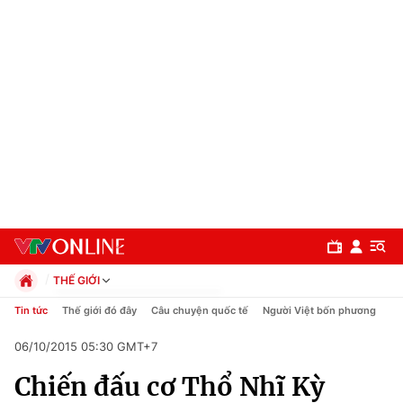
THẾ GIỚI
Chính trị
Tin tức
Thế giới đó đây
Câu chuyện quốc tế
Người Việt bốn phương
Xã hội
06/10/2015 05:30 GMT+7
Pháp luật
Chuyên mục
Kinh tế
Chiến đấu cơ Thổ Nhĩ Kỳ
Thể thao