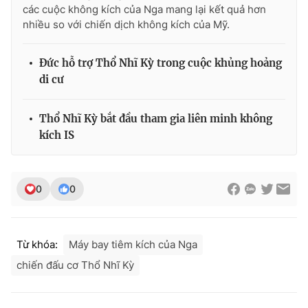
các cuộc không kích của Nga mang lại kết quả hơn
nhiều so với chiến dịch không kích của Mỹ.
Đức hỗ trợ Thổ Nhĩ Kỳ trong cuộc khủng hoảng
THỜI BÁO VTV
di cư
Thổ Nhĩ Kỳ bắt đầu tham gia liên minh không
Theo dõi báo trên
kích IS
Cơ quan chủ quản:
Đài Truyền hình Việt Nam
0
0
Cơ quan báo chí:
Thời báo VTV
Giấy phép hoạt động báo in và báo điện tử số 483/GP-BTTTT
cấp ngày 29/12/2023
Từ khóa:
Máy bay tiêm kích của Nga
Tổng Biên tập:
Vũ Thanh Thủy
Phó Tổng Biên tập:
Nguyễn Thị Mỹ Hạnh, Phạm Quốc Thắng,
chiến đấu cơ Thổ Nhĩ Kỳ
Nguyễn Trọng Ninh
Tổng đài VTV:
024.38 355 931 - 024.38 355 932