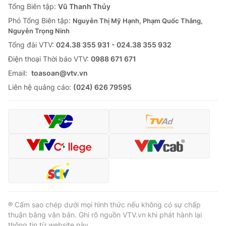
Tổng Biên tập:
Vũ Thanh Thủy
Phó Tổng Biên tập:
Nguyễn Thị Mỹ Hạnh, Phạm Quốc Thắng,
Nguyễn Trọng Ninh
Tổng đài VTV:
024.38 355 931 - 024.38 355 932
Ðiện thoại Thời báo VTV:
0988 671 671
Email:
toasoan@vtv.vn
Liên hệ quảng cáo:
(024) 626 79595
® Cấm sao chép dưới mọi hình thức nếu không có sự chấp
thuận bằng văn bản. Ghi rõ nguồn VTV.vn khi phát hành lại
thông tin từ website này.