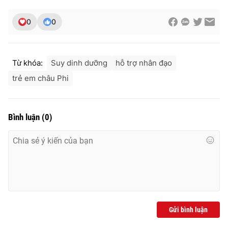
0
0
THỜI BÁO VTV
Từ khóa:
Suy dinh dưỡng
hỗ trợ nhân đạo
trẻ em châu Phi
Theo dõi báo trên
Bình luận
(
0
)
Cơ quan chủ quản:
Đài Truyền hình Việt Nam
Cơ quan báo chí:
Thời báo VTV
Giấy phép hoạt động báo in và báo điện tử số 483/GP-BTTTT
cấp ngày 29/12/2023
Tổng Biên tập:
Vũ Thanh Thủy
Phó Tổng Biên tập:
Nguyễn Thị Mỹ Hạnh, Phạm Quốc Thắng,
Nguyễn Trọng Ninh
Gửi bình luận
Tổng đài VTV:
024.38 355 931 - 024.38 355 932