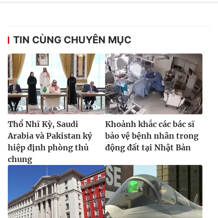
Ðiện thoại Thời báo VTV:
024.66 897 897
Email:
toasoan@vtv.vn
Liên hệ quảng cáo:
024-7300.7108
TIN CÙNG CHUYÊN MỤC
Thổ Nhĩ Kỳ, Saudi
Khoảnh khắc các bác sĩ
Arabia và Pakistan ký
bảo vệ bệnh nhân trong
hiệp định phòng thủ
động đất tại Nhật Bản
chung
® Cấm sao chép dưới mọi hình thức nếu không có sự chấp
thuận bằng văn bản. Ghi rõ nguồn VTV.vn khi phát hành lại
thông tin từ website này.