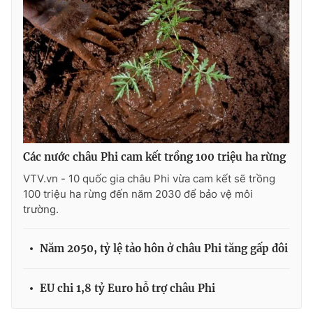
Photo
Infographic
Video
Shorts video
VTV Money
VTV Thể thao
VTV Sức khoẻ
Bất động sản
Các nước châu Phi cam kết trồng 100 triệu ha rừng
VTV.vn - 10 quốc gia châu Phi vừa cam kết sẽ trồng
Thị trường 24h
Tấm lòng Việt
100 triệu ha rừng đến năm 2030 để bảo vệ môi
trường.
VTV4
Vươn mình bằng AI
Năm 2050, tỷ lệ tảo hôn ở châu Phi tăng gấp đôi
VTV9
VTV8
EU chi 1,8 tỷ Euro hỗ trợ châu Phi
Liên hệ tòa soạn
English