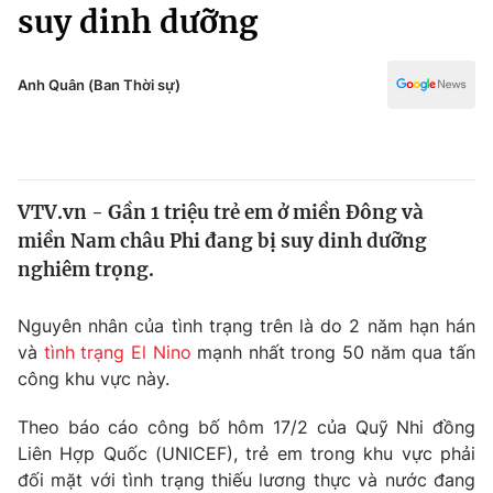
Chính trị
suy dinh dưỡng
Truyền hình
Văn hóa - Giải trí
Xã hội
Y tế
Anh Quân (Ban Thời sự)
Đời sống
Pháp luật
Công nghệ
Giáo dục
Y tế
VTV.vn - Gần 1 triệu trẻ em ở miền Đông và
miền Nam châu Phi đang bị suy dinh dưỡng
Thế giới
nghiêm trọng.
Tin tức
Kinh tế
Nguyên nhân của tình trạng trên là do 2 năm hạn hán
Thế giới đó đây
và
tình trạng El Nino
mạnh nhất trong 50 năm qua tấn
Tài chính
công khu vực này.
Dữ liệu và đời sống
Câu chuyện quốc tế
Thị trường
Theo báo cáo công bố hôm 17/2 của Quỹ Nhi đồng
Truyền hình
Liên Hợp Quốc (UNICEF), trẻ em trong khu vực phải
Góc doanh nghiệp
đối mặt với tình trạng thiếu lương thực và nước đang