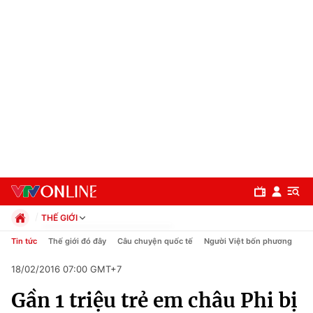
THẾ GIỚI
Chính trị
Tin tức
Thế giới đó đây
Câu chuyện quốc tế
Người Việt bốn phương
Xã hội
18/02/2016 07:00 GMT+7
Pháp luật
Chuyên mục
Kinh tế
Gần 1 triệu trẻ em châu Phi bị
Thể thao