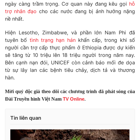
Phim VTV
ngày càng trầm trọng. Cơ quan này đang kêu gọi
hỗ
Giải trí
trợ nhân đạo
cho các nước đang bị ảnh hưởng nặng
Hậu trường
nề nhất.
Điện ảnh
Đời sống
Nhân vật
Âm nhạc
Hiện Lesotho, Zimbabwe, và phần lớn Nam Phi đã
Du lịch
Khán giả
tuyên bố
tình trạng hạn hán
khẩn cấp, trong khi số
Giáo dục
Sao
người cần trợ cấp thực phẩm ở Ethiopia được dự kiến
Làm đẹp
Giải sao mai
sẽ tăng từ 10 triệu lên 18 triệu người trong năm nay.
Tuyển sinh
Công nghệ
Bên cạnh nạn đói, UNICEF còn cảnh báo mối đe dọa
Chất lượng cuộc sống
Học trực tuyến
từ sự lây lan các bệnh tiêu chảy, dịch tả và thương
Hitech Công nghệ tương lai
hàn.
Giao lưu trực tuyến
Sản phẩm
Mời quý độc giả theo dõi các chương trình đã phát sóng của
Lịch phát sóng
Thị trường
Đài Truyền hình Việt Nam
TV Online
.
Tư vấn
Tin liên quan
Chuyên mục khác
Emagazine
Podcast