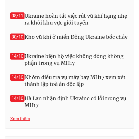
Ukraine hoàn tất việc rút vũ khí hạng nhẹ
08/11
ra khỏi khu vực giới tuyến
THỜI BÁO VTV
Kho vũ khí ở miền Đông Ukraine bốc cháy
30/10
Ukraine biện hộ việc không đóng không
14/10
Theo dõi báo trên
phận trong vụ MH17
Nhóm điều tra vụ máy bay MH17 xem xét
14/10
Cơ quan chủ quản:
Đài Truyền hình Việt Nam
thành lập toà án độc lập
Cơ quan báo chí:
Thời báo VTV
Giấy phép hoạt động báo in và báo điện tử số 483/GP-BTTTT
Hà Lan nhận định Ukraine có lỗi trong vụ
14/10
cấp ngày 29/12/2023
MH17
Tổng Biên tập:
Vũ Thanh Thủy
Phó Tổng Biên tập:
Xem thêm
Nguyễn Thị Mỹ Hạnh, Phạm Quốc Thắng,
Nguyễn Trọng Ninh
Tổng đài VTV:
024.38 355 931 - 024.38 355 932