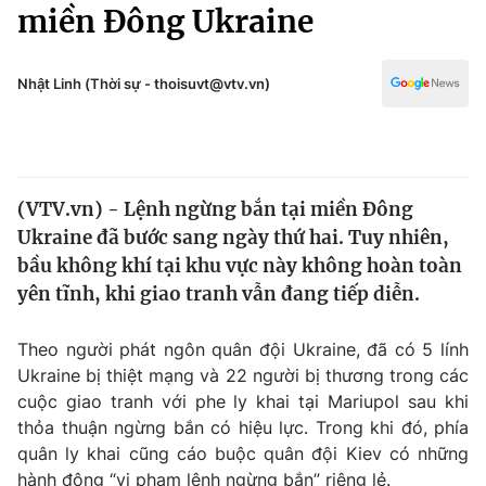
Chính trị
miền Đông Ukraine
Truyền hình
Văn hóa - Giải trí
Xã hội
Y tế
Nhật Linh (Thời sự - thoisuvt@vtv.vn)
Đời sống
Pháp luật
Công nghệ
Giáo dục
Y tế
(VTV.vn) - Lệnh ngừng bắn tại miền Đông
Ukraine đã bước sang ngày thứ hai. Tuy nhiên,
Thế giới
bầu không khí tại khu vực này không hoàn toàn
yên tĩnh, khi giao tranh vẫn đang tiếp diễn.
Tin tức
Kinh tế
Thế giới đó đây
Theo người phát ngôn quân đội Ukraine, đã có 5 lính
Tài chính
Ukraine bị thiệt mạng và 22 người bị thương trong các
Dữ liệu và đời sống
Câu chuyện quốc tế
cuộc giao tranh với phe ly khai tại Mariupol sau khi
Thị trường
thỏa thuận ngừng bắn có hiệu lực. Trong khi đó, phía
Truyền hình
Góc doanh nghiệp
quân ly khai cũng cáo buộc quân đội Kiev có những
hành động “vi phạm lệnh ngừng bắn” riêng lẻ.