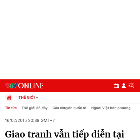
THẾ GIỚI
Chính trị
Tin tức
Thế giới đó đây
Câu chuyện quốc tế
Người Việt bốn phương
Xã hội
16/02/2015 20:39 GMT+7
Pháp luật
Chuyên mục
Kinh tế
Giao tranh vẫn tiếp diễn tại
Thể thao