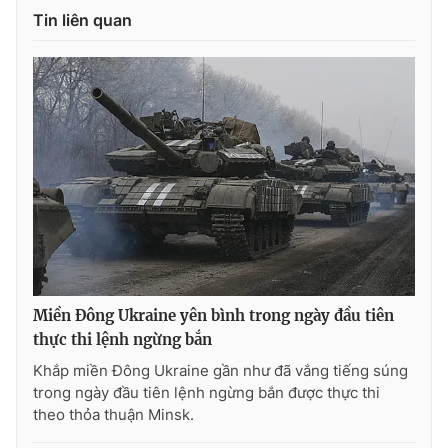
Ðiện thoại Thời báo VTV:
024.66 897 897
Tin liên quan
Email:
toasoan@vtv.vn
Liên hệ quảng cáo:
024-7300.7108
Miền Đông Ukraine yên bình trong ngày đầu tiên
thực thi lệnh ngừng bắn
® Cấm sao chép dưới mọi hình thức nếu không có sự chấp
thuận bằng văn bản. Ghi rõ nguồn VTV.vn khi phát hành lại
Khắp miền Đông Ukraine gần như đã vắng tiếng súng
thông tin từ website này.
trong ngày đầu tiên lệnh ngừng bắn được thực thi
theo thỏa thuận Minsk.