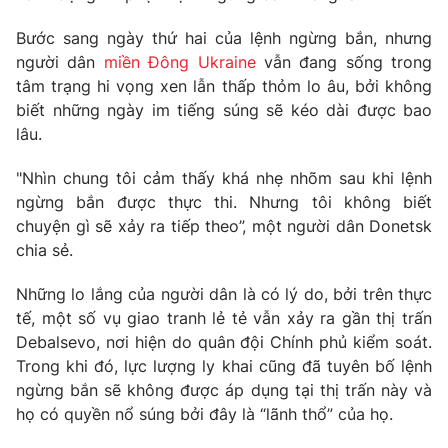
Phim VTV
Giải trí
Bước sang ngày thứ hai của lệnh ngừng bắn, nhưng
Hậu trường
người dân
miền Đông Ukraine
vẫn đang sống trong
Điện ảnh
Đời sống
Nhân vật
tâm trạng hi vọng xen lẫn thấp thỏm lo âu, bởi không
Âm nhạc
biết những ngày im tiếng súng sẽ kéo dài được bao
Du lịch
Khán giả
lâu.
Giáo dục
Sao
Làm đẹp
Giải sao mai
"Nhìn chung tôi cảm thấy khá nhẹ nhõm sau khi lệnh
Tuyển sinh
Công nghệ
Chất lượng cuộc sống
ngừng bắn được thực thi. Nhưng tôi không biết
Học trực tuyến
chuyện gì sẽ xảy ra tiếp theo”, một người dân Donetsk
Hitech Công nghệ tương lai
chia sẻ.
Giao lưu trực tuyến
Sản phẩm
Những lo lắng của người dân là có lý do, bởi trên thực
Lịch phát sóng
Thị trường
tế, một số vụ giao tranh lẻ tẻ vẫn xảy ra gần thị trấn
Debalsevo, nơi hiện do quân đội Chính phủ kiểm soát.
Tư vấn
Trong khi đó, lực lượng ly khai cũng đã tuyên bố lệnh
Chuyên mục khác
ngừng bắn sẽ không được áp dụng tại thị trấn này và
họ có quyền nổ súng bởi đây là “lãnh thổ” của họ.
Emagazine
Podcast