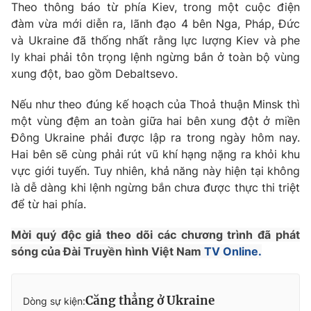
Theo thông báo từ phía Kiev, trong một cuộc điện
Photo
Infographic
đàm vừa mới diễn ra, lãnh đạo 4 bên Nga, Pháp, Đức
và Ukraine đã thống nhất rằng lực lượng Kiev và phe
ly khai phải tôn trọng lệnh ngừng bắn ở toàn bộ vùng
Video
Shorts video
xung đột, bao gồm Debaltsevo.
VTV Money
VTV Thể thao
Nếu như theo đúng kế hoạch của Thoả thuận Minsk thì
một vùng đệm an toàn giữa hai bên xung đột ở miền
Đông Ukraine phải được lập ra trong ngày hôm nay.
VTV Sức khoẻ
Bất động sản
Hai bên sẽ cùng phải rút vũ khí hạng nặng ra khỏi khu
vực giới tuyến. Tuy nhiên, khả năng này hiện tại không
Thị trường 24h
Tấm lòng Việt
là dễ dàng khi lệnh ngừng bắn chưa được thực thi triệt
để từ hai phía.
VTV4
Vươn mình bằng AI
Mời quý độc giả theo dõi các chương trình đã phát
sóng của Đài Truyền hình Việt Nam
TV Online.
VTV9
VTV8
Căng thẳng ở Ukraine
Dòng sự kiện:
Liên hệ tòa soạn
English