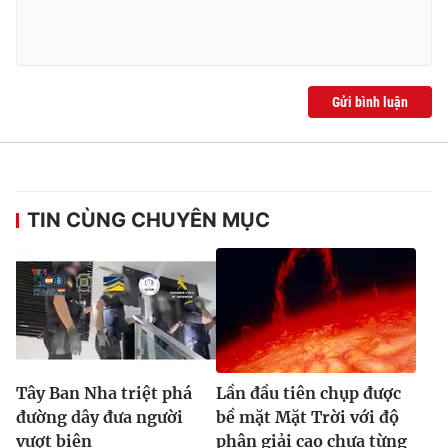
Ðiện thoại Thời báo VTV:
024.66 897 897
Email:
toasoan@vtv.vn
Liên hệ quảng cáo:
024-7300.7108
Gửi bình luận
TIN CÙNG CHUYÊN MỤC
® Cấm sao chép dưới mọi hình thức nếu không có sự chấp
thuận bằng văn bản. Ghi rõ nguồn VTV.vn khi phát hành lại
thông tin từ website này.
Tây Ban Nha triệt phá
Lần đầu tiên chụp được
đường dây đưa người
bề mặt Mặt Trời với độ
vượt biên
phân giải cao chưa từng