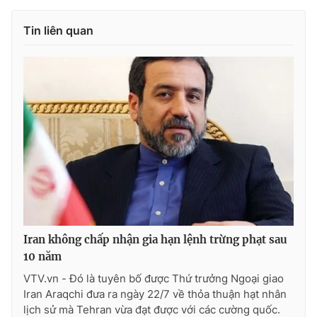
Photo
Infographic
Tin liên quan
Video
Shorts video
VTV Money
VTV Thể thao
VTV Sức khoẻ
Bất động sản
Thị trường 24h
Tấm lòng Việt
VTV4
Vươn mình bằng AI
Iran không chấp nhận gia hạn lệnh trừng phạt sau
10 năm
VTV9
VTV8
VTV.vn - Đó là tuyên bố được Thứ trưởng Ngoại giao
Iran Araqchi đưa ra ngày 22/7 về thỏa thuận hạt nhân
lịch sử mà Tehran vừa đạt được với các cường quốc.
Liên hệ tòa soạn
English