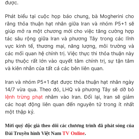
Phim VTV
được.
Giải trí
Hậu trường
Phát biểu tại cuộc họp báo chung, bà Mogherini cho
Điện ảnh
rằng thỏa thuận hạt nhân giữa Iran và nhóm P5+1 sẽ
Đời sống
Nhân vật
giúp mở ra một chương mới cho việc tăng cường hợp
Âm nhạc
Du lịch
tác sâu rộng giữa Iran và phương Tây trong các lĩnh
Khán giả
Giáo dục
Sao
vực kinh tế, thương mại, năng lượng, môi trường và
Làm đẹp
Giải sao mai
các mối quan hệ chính trị. Việc thực thi thỏa thuận này
Tuyển sinh
Công nghệ
phụ thuộc rất lớn vào quyết tâm chính trị, sự tận tâm
Chất lượng cuộc sống
Học trực tuyến
và kiên nhẫn của tất cả các bên liên quan.
Hitech Công nghệ tương lai
Giao lưu trực tuyến
Iran và nhóm P5+1 đạt được thỏa thuận hạt nhân ngày
Sản phẩm
14/7 vừa qua. Theo đó, LHQ và phương Tây sẽ dỡ bỏ
Lịch phát sóng
lệnh trừng phạt
nhằm vào Iran. Đổi lại, Iran sẽ giảm
Thị trường
các hoạt động liên quan đến nguyên tử trong ít nhất
Tư vấn
một thập kỷ.
Chuyên mục khác
Mời quý độc giả theo dõi các chương trình đã phát sóng của
Emagazine
Podcast
Đài Truyền hình Việt Nam
TV Online
.