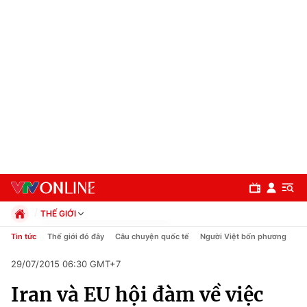
THẾ GIỚI
Chính trị
Tin tức
Thế giới đó đây
Câu chuyện quốc tế
Người Việt bốn phương
Xã hội
29/07/2015 06:30 GMT+7
Pháp luật
Chuyên mục
Kinh tế
Iran và EU hội đàm về việc
Thể thao