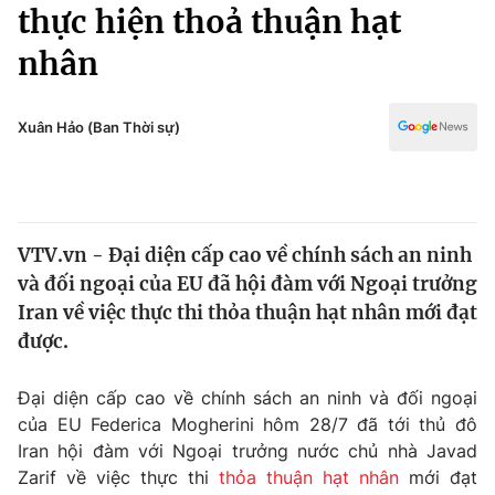
Chính trị
thực hiện thoả thuận hạt
Truyền hình
nhân
Văn hóa - Giải trí
Xã hội
Y tế
Đời sống
Xuân Hảo (Ban Thời sự)
Pháp luật
Công nghệ
Giáo dục
Y tế
VTV.vn - Đại diện cấp cao về chính sách an ninh
Thế giới
và đối ngoại của EU đã hội đàm với Ngoại trưởng
Tin tức
Iran về việc thực thi thỏa thuận hạt nhân mới đạt
Kinh tế
được.
Thế giới đó đây
Tài chính
Dữ liệu và đời sống
Câu chuyện quốc tế
Đại diện cấp cao về chính sách an ninh và đối ngoại
Thị trường
của EU Federica Mogherini hôm 28/7 đã tới thủ đô
Iran hội đàm với Ngoại trưởng nước chủ nhà Javad
Truyền hình
Góc doanh nghiệp
Zarif về việc thực thi
thỏa thuận hạt nhân
mới đạt