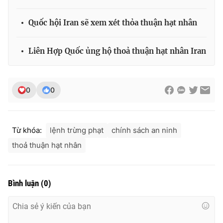
Quốc hội Iran sẽ xem xét thỏa thuận hạt nhân
THỜI BÁO VTV
Liên Hợp Quốc ủng hộ thoả thuận hạt nhân Iran
0
0
Theo dõi báo trên
Cơ quan chủ quản:
Đài Truyền hình Việt Nam
Từ khóa:
lệnh trừng phạt
chính sách an ninh
Cơ quan báo chí:
Thời báo VTV
thoả thuận hạt nhân
Giấy phép hoạt động báo in và báo điện tử số 483/GP-BTTTT
cấp ngày 29/12/2023
Tổng Biên tập:
Vũ Thanh Thủy
Bình luận
(
0
)
Phó Tổng Biên tập:
Nguyễn Thị Mỹ Hạnh, Phạm Quốc Thắng,
Nguyễn Trọng Ninh
Tổng đài VTV:
024.38 355 931 - 024.38 355 932